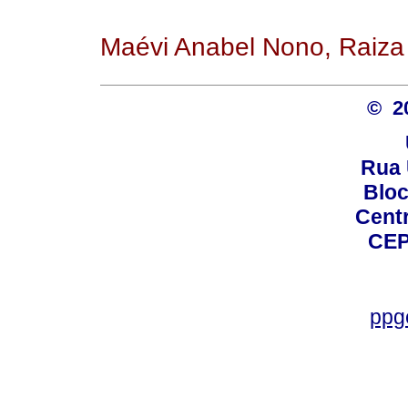
Maévi Anabel Nono, Raiza
© 2
Rua 
Bloc
Centro
CEP
ppg