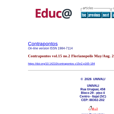
Contrapontos
On-line version
ISSN
1984-7114
Contrapontos vol.15 no.2 Florianopolis May/Aug. 
https://doi.org/10.14210/contrapontos.v15n2.p165-184
© 2026
UNIVALI
UNIVALI
Rua Uruguai, 458
Bloco 29 - piso 4
Centro - Itajaí­ (SC)
CEP: 88302-202