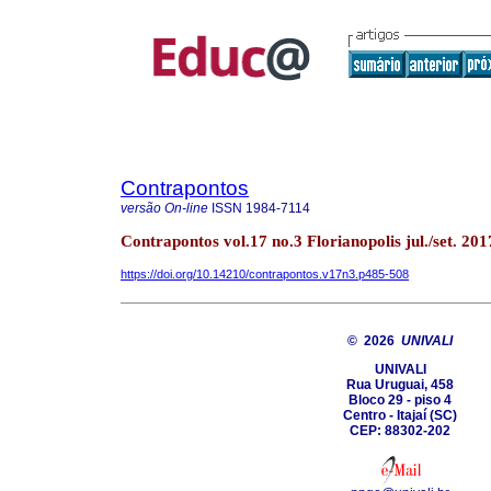
Contrapontos
versão On-line
ISSN
1984-7114
Contrapontos vol.17 no.3 Florianopolis jul./set. 201
https://doi.org/10.14210/contrapontos.v17n3.p485-508
© 2026
UNIVALI
UNIVALI
Rua Uruguai, 458
Bloco 29 - piso 4
Centro - Itajaí­ (SC)
CEP: 88302-202