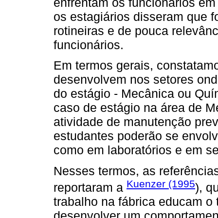
enfrentam os funcionários em 
os estagiários disseram que 
rotineiras e de pouca relevân
funcionários.
Em termos gerais, constatamo
desenvolvem nos setores ond
do estágio - Mecânica ou Quí
caso de estágio na área de M
atividade de manutenção preve
estudantes poderão se envolv
como em laboratórios e em se
Nesses termos, as referências
Kuenzer (1995
reportaram a
), q
trabalho na fábrica educam o 
desenvolver um comportamen