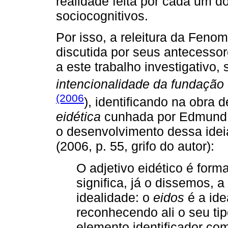
realidade feita por cada um 
sociocognitivos.
Por isso, a releitura da Feno
discutida por seus antecessor
a este trabalho investigativo, 
intencionalidade da fundação
(2006
), identiﬁcando na obra 
eidética
cunhada por Edmund H
o desenvolvimento dessa idei
(2006, p. 55, grifo do autor):
O adjetivo eidético é form
signiﬁca, já o dissemos,
idealidade: o
eidos
é a ide
reconhecendo ali o seu tip
elemento identiﬁcador co