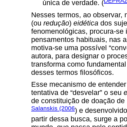
DEPRAZ
única de verdade. (
Nesses termos, ao observar, 
(ou
redução
)
eidética
dos suje
fenomenológicas, procura-se i
pensamentos habituais, nas 
motiva-se uma possível “conve
autora, para designar o proc
transforma como fundamental 
desses termos ﬁlosóﬁcos.
Esse mecanismo de entender
tentativa de “desvelar” o seu
de constituição de doação de
Salanskis (2006
) e desenvolvid
partir dessa busca, surge a p
mundo, que passa pelo sentido