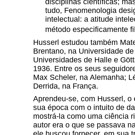
disciplinas cientíﬁcas; m
tudo, Fenomenologia desi
intelectual: a atitude int
método especiﬁcamente ﬁl
Husserl estudou também Matem
Brentano, na Universidade de
Universidades de Halle e Gött
1936. Entre os seus seguidor
Max Scheler, na Alemanha; Lé
Derrida, na França.
Aprendeu-se, com Husserl, o 
sua época com o intuito de d
mostrá-la como uma ciência ri
autor era o que se passava na
ele buscou fornecer, em sua tr