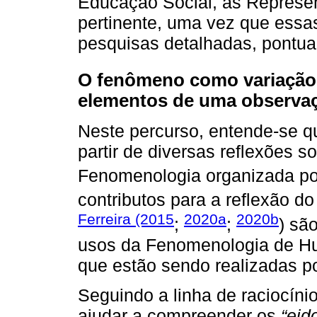
Educação Social, as Represen
pertinente, uma vez que essas
pesquisas detalhadas, pontua
O fenômeno como variação 
elementos de uma observaç
Neste percurso, entende-se qu
partir de diversas reﬂexões so
Fenomenologia organizada p
contributos para a reﬂexão d
Ferreira (2015
2020a
2020b
;
;
) sã
usos da Fenomenologia de Hu
que estão sendo realizadas p
Seguindo a linha de raciocín
ajudar a compreender os
“eid