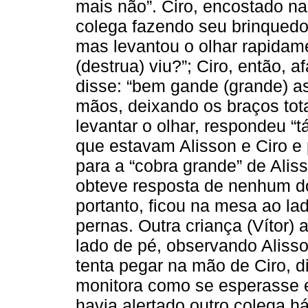
mais não”. Ciro, encostado n
colega fazendo seu brinquedo
mas levantou o olhar rapidame
(destrua) viu?”; Ciro, então,
disse: “bem gande (grande) a
mãos, deixando os braços tot
levantar o olhar, respondeu “
que estavam Alisson e Ciro e
para a “cobra grande” de Alis
obteve resposta de nenhum do
portanto, ficou na mesa ao l
pernas. Outra criança (Vítor) 
lado de pé, observando Alisso
tenta pegar na mão de Ciro, d
monitora como se esperasse es
havia alertado outro colega 