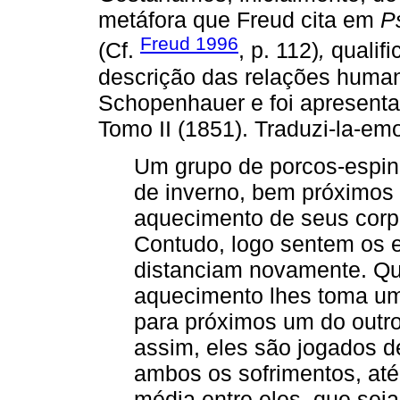
metáfora que Freud cita em
P
Freud 1996
(Cf.
, p. 112)
,
qualif
descrição das relações humana
Schopenhauer e foi apresen
Tomo II (1851). Traduzi-la-em
Um grupo de porcos-espin
de inverno, bem próximos 
aquecimento de seus corp
Contudo, logo sentem os e
distanciam novamente. Qu
aquecimento lhes toma um
para próximos um do outro
assim, eles são jogados d
ambos os sofrimentos, at
média entre eles, que sej