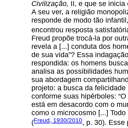
Civilização,
II, e que se inici
A seu ver, a religião monopoli
responde de modo tão infantil
encontrou resposta satisfatória
Freud propõe trocá-la por ou
revela a [...] conduta dos hom
de sua vida”? Essa indagação 
respondida: os homens buscam
analisa as possibilidades hum
sua abordagem compartilhand
projeto: a busca da felicidad
conforme suas hipérboles: “O p
está em desacordo com o mun
como o microcosmo [...] Todo 
Freud, 1930/2010
(
, p. 30). Ess