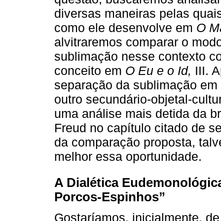
diversas maneiras pelas quais
como ele desenvolve em
O Ma
alvitraremos comparar o modo
sublimação nesse contexto co
conceito em
O Eu e o Id,
III. 
separação da sublimação em u
outro secundário-objetal-cult
uma análise mais detida da 
Freud no capítulo citado de se
da comparação proposta, talv
melhor essa oportunidade.
A Dialética Eudemonológica
Porcos-Espinhos”
Gostaríamos, inicialmente, de