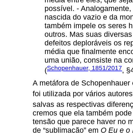
possível. - Analogamente, 
nascida do vazio e da mono
também impele os seres h
outros. Mas suas diversas 
defeitos deploráveis os re
média que finalmente enco
uma união, consiste na cor
Schopenhauer, 1851/2017
(
, §
A metáfora de Schopenhauer é
foi utilizada por vários autor
salvas as respectivas difere
cremos que ela também pode se
tensão que parece haver no 
de “sublimação” em
O Eu e o 