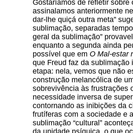
Gostaríamos de refletir sobre
assinalamos anteriormente nes
dar-lhe quiçá outra meta” sug
sublimação, separadas tempo
geral da sublimação” provavel
enquanto a segunda ainda pe
possível que em
O Mal-estar 
que Freud faz da sublimação
etapa: nela, vemos que não e
construção melancólica de um
sobrevivência às frustrações o
necessidade inversa de supera
contornando as inibições da ci
frutíferas com a sociedade e 
sublimação “cultural” aconteç
da unidade psíquica, o que oc