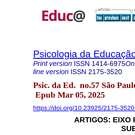
Psicologia da Educaçã
Print version
ISSN
1414-6975
On
line version
ISSN
2175-3520
Psic. da Ed. no.57 São Pau
Epub Mar 05, 2025
https://doi.org/10.23925/2175-352
ARTIGOS: EIXO 
SU