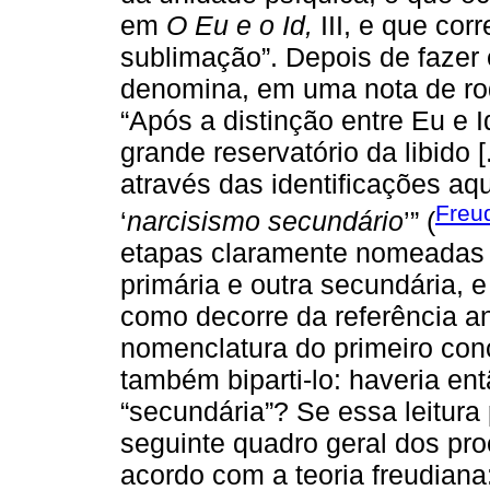
em
O Eu e o Id,
III, e que cor
sublimação”. Depois de fazer 
denomina, em uma nota de ro
“Após a distinção entre Eu e 
grande reservatório da libido [.
através das identificações aq
Freu
‘
narcisismo secundário
’” (
etapas claramente nomeadas 
primária e outra secundária, 
como decorre da referência an
nomenclatura do primeiro con
também biparti-lo: haveria en
“secundária”? Se essa leitura 
seguinte quadro geral dos pr
acordo com a teoria freudiana