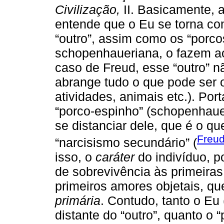
Civilização,
II. Basicamente, a
entende que o Eu se torna con
“outro”, assim como os “porc
schopenhaueriana, o fazem ao
caso de Freud, esse “outro” n
abrange tudo o que pode ser o
atividades, animais etc.). Por
“porco-espinho” (schopenhaue
se distanciar dele, que é o qu
Freud
“narcisismo secundário” (
isso, o
caráter
do indivíduo, p
de sobrevivência às primeiras
primeiros amores objetais, 
primária
. Contudo, tanto o Eu 
distante do “outro”, quanto o