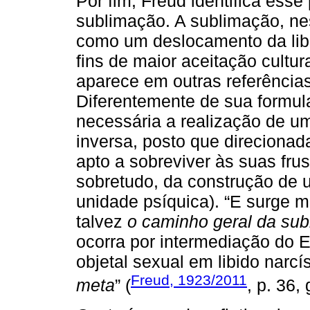
Por fim, Freud identifica ess
sublimação. A sublimação, nes
como um deslocamento da libi
fins de maior aceitação cultur
aparece em outras referências
Diferentemente de sua formula
necessária a realização de u
inversa, posto que direcionad
apto a sobreviver às suas frus
sobretudo, da construção de 
unidade psíquica). “E surge m
talvez
o caminho geral da su
ocorra por intermediação do 
objetal sexual em libido narcí
Freud, 1923/2011
meta
” (
, p. 36,