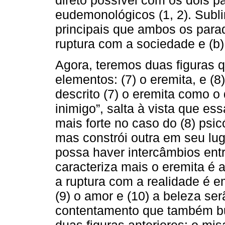
eudemonológicos (1, 2). Subl
principais que ambos os parad
ruptura com a sociedade e (b)
Agora, teremos duas figuras 
elementos: (7) o eremita, e (
descrito (7) o eremita como o
inimigo”, salta à vista que es
mais forte no caso do (8) psic
mas constrói outra em seu lu
possa haver intercâmbios ent
caracteriza mais o eremita é 
a ruptura com a realidade é 
(9) o amor e (10) a beleza s
contentamento que também busc
duas figuras anteriores: o mis