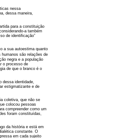
ticas nessa
na, dessa maneira,
tida para a constituição
o, considerando-a também
so de identificação”
nto a sua autoestima quanto
es humanos são relações de
ação negra e a população
r o processo de
gia de que o branco é o
o dessa identidade,
r estigmatizante e de
a coletiva, que não se
o que colocou pessoas
Para compreender como um
es foram constituídas,
go da história e está em
ialética constante. O
xpressa em cada sujeito