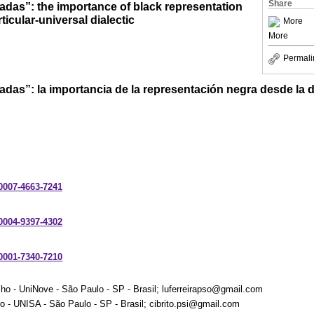
Share
as”: the importance of black representation
ticular-universal dialectic
More
More
Permali
s”: la importancia de la representación negra desde la di
-0007-4663-7241
-0004-9397-4302
-0001-7340-7210
ho - UniNove - São Paulo - SP - Brasil; luferreirapso@gmail.com
 - UNISA - São Paulo - SP - Brasil; cibrito.psi@gmail.com