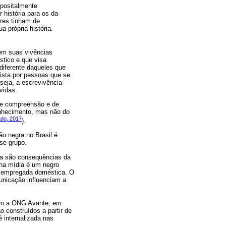
opositalmente
história para os da
res tinham de
 própria história.
 em suas vivências
stico e que visa
 diferente daqueles que
vista por pessoas que se
seja, a escrevivência
vidas.
de compreensão e de
onhecimento, mas não do
do, 2017
).
ão negra no Brasil é
se grupo.
da são consequências da
 na mídia é um negro
 a empregada doméstica. O
unicação influenciam a
com a ONG Avante, em
 construídos a partir de
é internalizada nas