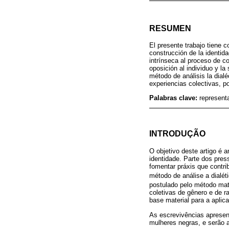
RESUMEN
El presente trabajo tiene 
construcción de la identid
intrínseca al proceso de c
oposición al individuo y la
método de análisis la dialé
experiencias colectivas, p
Palabras clave:
representa
INTRODUÇÃO
O objetivo deste artigo é 
identidade. Parte dos pres
fomentar práxis que contri
método de análise a dialétic
postulado pelo método mater
coletivas de gênero e de r
base material para a aplic
As escrevivências apresent
mulheres negras, e serão 