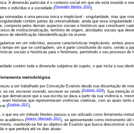
ica. A dimensão particular é o contexto social em que ele está inserido e med
Pasqualini; Martins, 2015
entre o indivíduo e a sociedade (
).
i nomeadas é uma pessoa única e irreplicável - singularidade; mas que v
 singularidade contém partes da universalidade, ainda que essa singularidade s
de, composta pelos demais aspectos sociais e históricos que constituem ca
cesso de institucionalização, território de origem, atividades sociais que des
sso de identificação /desidentificação irá ocorrer.
ingularizar em um indivíduo, assume características irreplicáveis; ambos p
 tempo em que se contrapõem, um é parte constituinte do outro, sendo a par
rísticas sociais e históricas para o fenômeno, permitindo o seu processo de
aridade contém toda a dimensão subjetiva do sujeito, o que inclui a sua ident
ferramenta metodológica
eçou a ser trabalhado por Conceição Evaristo desde sua dissertação de mest
Evaristo, 2018
r, se ver, escrever vivendo, escrever se vendo (
). Sua intenção n
a que demarcasse que a sua escrita se dava a partir da sua vivência e, mesm
ra, eram histórias que representavam vivências coletivas, com as quais tanto 
Evaristo, 2017
car (
).
 o que era um método literário passou a ser utilizado como ferramenta metod
Soares; Machado, 2017
eio acadêmico (
), se apresentando como instrumento útil 
mento, mantendo-se fiel ao objetivo de Evaristo que busca desconstruir a i
ão e que perdura até os dias atuais: