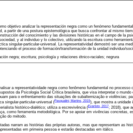
como objetivo analizar la representación negra como un fenómeno fundamental
ad, a partir de una postura epistemológica que busca confrontar al mismo tiem
onstrucción del conocimiento y las divisiones históricas en el campo de la ps
 sociedad, y al individuo y lo colectivo, utilizando la escritura como herrami
ctica singular-particular-universal. La representatividad demostró ser una med
otenciando el proceso de formación/transformación de la unidad individuo/soc
ción negra; escritura; psicología y relaciones étnico-raciales; negrura
analisar a representatividade negra como fenômeno fundamental no processo d
supostos da Psicologia Social Crítica brasileira, que visa interpretar o mund
buam para o enfrentamento das situações de subalternização e violências; par
Pasqualini; Martins, 2015
a singular-particular-universal (
), que mostra a unidade 
Evaristo, 2017
ialista histórico-dialético; utiliza a escrevivência (
; 2018), que a
aça, como ferramenta metodológica. Por se apoiar em vivências concretas, es
ação do método.
adas narram as histórias das próprias autoras, mas que representam as histó
apresentadas em primeira pessoa e estarão destacadas em itálico.