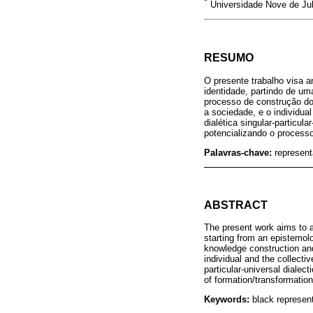
Universidade Nove de Jul
RESUMO
O presente trabalho visa 
identidade, partindo de u
processo de construção do
a sociedade, e o individua
dialética singular-particu
potencializando o process
Palavras-chave:
represent
ABSTRACT
The present work aims to a
starting from an epistemolo
knowledge construction and 
individual and the collecti
particular-universal dialec
of formation/transformation 
Keywords:
black represent