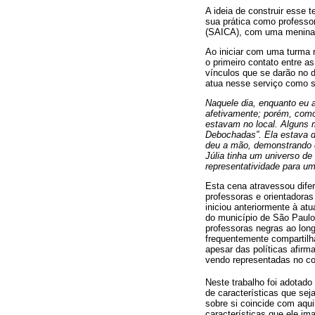
A ideia de construir esse
sua prática como professor
(SAICA), com uma menina n
Ao iniciar com uma turma n
o primeiro contato entre 
vínculos que se darão no d
atua nesse serviço como su
Naquele dia, enquanto eu a
afetivamente; porém, como 
estavam no local. Alguns m
Debochadas”. Ela estava 
deu a mão, demonstrando q
Júlia tinha um universo de
representatividade para um
Esta cena atravessou dife
professoras e orientadora
iniciou anteriormente à at
do município de São Paulo
professoras negras ao lon
frequentemente compartilh
apesar das políticas afirm
vendo representadas no co
Neste trabalho foi adotad
de características que se
sobre si coincide com aqui
características que ele im