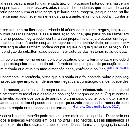
ual essa palavra está fundamentada traz um processo histórico, ela nasce pr
magem das africanas escravizadas e suas descendentes que tinham de contar 
deria pensar numa autoria negra que borra essa imagem, porque essas mulhe
tamente para adormecer os nenês da casa grande, elas nunca podiam contar sua
 por ser uma mulher negra, criando histórias de mulheres negras, inspirada
outras pessoas negras. Essa é uma ação política, que parte do seu fazer artí
ois uma pessoa negra poder contar a sua própria história já é ocupar um lugar
al brasileiro; é poder ocupar um lugar de representatividade, de poder ser 
onstrar que elas também podem ocupar aquele ou qualquer outro espaço. Ou 
 condição de subalternidade possam ser autoras das histórias reais de suas 
a não é só um termo ou um conceito estático, é uma ferramenta, é método 
e, que extrapolou o campo da arte; é método de pesquisa, de produção de c
Soares; Macha
um método que atua em uma dimensão ética, estética e política (
damental importância, visto que a história que foi contada sobre a populaç
 aspectos que impactam de maneira negativa a construção da identidade des
 de massa, a ausência do negro ou sua imagem inferiorizada e estigmatiza
lo preconceito racial que assola as populações negras do país. O que vemos
a favela, aquele que gosta de samba, o criminoso, o porteiro, o motorista e
as imagens estereotipadas dos negros produzida nos grandes meios de com
Barreto, Ceccarelli e Lobo, 2017
s e a própria comunidade negra têm de si (
).
 essa sub-representação pode ser visto por meio de brinquedos. De acordo 
os e bonecas vendidas em lojas no Brasil são negros. Esses brinquedos são
, loiras, de olhos claros e cabelos lisos. Dessa forma, a segregação racial 
.