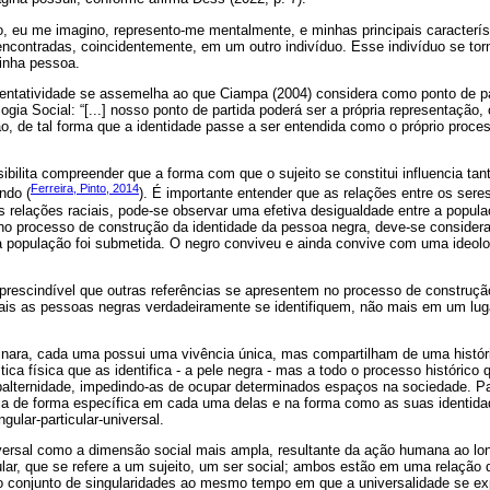
, eu me imagino, represento-me mentalmente, e minhas principais caracterís
ncontradas, coincidentemente, em um outro indivíduo. Esse indivíduo se tor
inha pessoa.
ntatividade se assemelha ao que Ciampa (2004) considera como ponto de par
logia Social: “[...] nosso ponto de partida poderá ser a própria representaçã
 de tal forma que a identidade passe a ser entendida como o próprio proces
sibilita compreender que a forma com que o sujeito se constitui influencia ta
Ferreira, Pinto, 2014
ndo (
). É importante entender que as relações entre os ser
s relações raciais, pode-se observar uma efetiva desigualdade entre a popul
o processo de construção da identidade da pessoa negra, deve-se considera
a população foi submetida. O negro conviveu e ainda convive com uma ideolo
mprescindível que outras referências se apresentem no processo de construçã
is as pessoas negras verdadeiramente se identifiquem, não mais em um luga
Cinara, cada uma possui uma vivência única, mas compartilham de uma históri
stica física que as identifica - a pele negra - mas a todo o processo históric
balternidade, impedindo-as de ocupar determinados espaços na sociedade. 
a de forma específica em cada uma delas e na forma como as suas identidad
ngular-particular-universal.
ersal como a dimensão social mais ampla, resultante da ação humana ao lon
ar, que se refere a um sujeito, um ser social; ambos estão em uma relação d
elo conjunto de singularidades ao mesmo tempo em que a universalidade se e