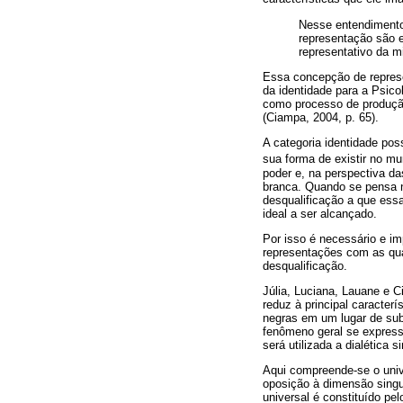
Nesse entendimento
representação são e
representativo da m
Essa concepção de represe
da identidade para a Psico
como processo de produção,
(Ciampa, 2004, p. 65).
A categoria identidade pos
sua forma de existir no mu
poder e, na perspectiva da
branca. Quando se pensa n
desqualificação a que ess
ideal a ser alcançado.
Por isso é necessário e i
representações com as qua
desqualificação.
Júlia, Luciana, Lauane e 
reduz à principal caracterí
negras em um lugar de su
fenômeno geral se express
será utilizada a dialética si
Aqui compreende-se o univ
oposição à dimensão singul
universal é constituído p