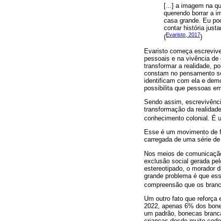
[...] a imagem na q
querendo borrar a i
casa grande. Eu po
contar história jus
Evaristo, 2017
(
)
Evaristo começa escreviver
pessoais e na vivência de 
transformar a realidade, p
constam no pensamento soci
identificam com ela e dem
possibilita que pessoas em
Sendo assim, escrevivênci
transformação da realidad
conhecimento colonial. É 
Esse é um movimento de fun
carregada de uma série de
Nos meios de comunicação
exclusão social gerada pe
estereotipado, o morador d
grande problema é que ess
compreensão que os branco
Um outro fato que reforça
2022, apenas 6% dos bonec
um padrão, bonecas brancas
crianças desde muito cedo