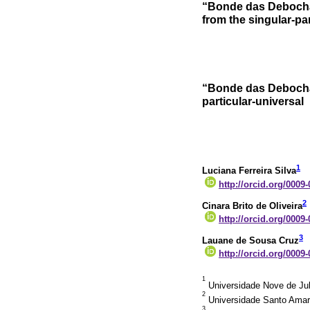
“Bonde das Debochad
from the singular-par
“Bonde das Debochada
particular-universal
1
Luciana Ferreira Silva
http://orcid.org/0009
2
Cinara Brito de Oliveira
http://orcid.org/0009
3
Lauane de Sousa Cruz
http://orcid.org/0009
1
Universidade Nove de Jul
2
Universidade Santo Amaro
3