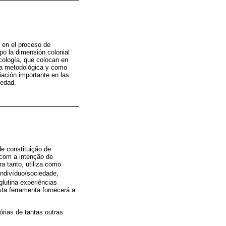
 en el proceso de
po la dimensión colonial
icología, que colocan en
enta metodológica y como
iación importante en las
iedad.
e constituição de
o com a intenção de
a tanto, utiliza como
indivíduo/sociedade,
glutina experiências
ta ferramenta fornecerá a
rias de tantas outras