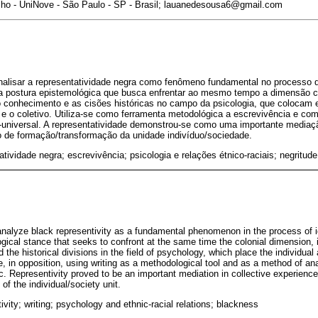
ho - UniNove - São Paulo - SP - Brasil; lauanedesousa6@gmail.com
analisar a representatividade negra como fenômeno fundamental no processo 
ma postura epistemológica que busca enfrentar ao mesmo tempo a dimensão co
 conhecimento e as cisões históricas no campo da psicologia, que colocam 
l e o coletivo. Utiliza-se como ferramenta metodológica a escrevivência e co
lar-universal. A representatividade demonstrou-se como uma importante mediaç
o de formação/transformação da unidade indivíduo/sociedade.
atividade negra; escrevivência; psicologia e relações étnico-raciais; negritude
nalyze black representivity as a fundamental phenomenon in the process of id
gical stance that seeks to confront at the same time the colonial dimension, i
the historical divisions in the field of psychology, which place the individual
ve, in opposition, using writing as a methodological tool and as a method of ana
tic. Representivity proved to be an important mediation in collective experien
of the individual/society unit.
ivity; writing; psychology and ethnic-racial relations; blackness