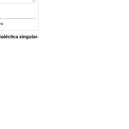
nk
aléctica singular-