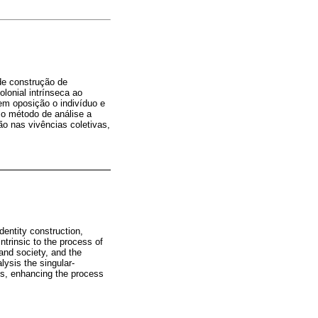
de construção de
lonial intrínseca ao
em oposição o indivíduo e
mo método de análise a
ão nas vivências coletivas,
entity construction,
ntrinsic to the process of
 and society, and the
lysis the singular-
ces, enhancing the process