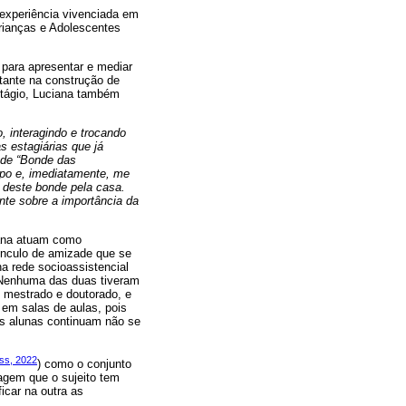
 experiência vivenciada em
Crianças e Adolescentes
 para apresentar e mediar
tante na construção de
estágio, Luciana também
, interagindo e trocando
s estagiárias que já
u de “Bonde das
po e, imediatamente, me
 deste bonde pela casa.
nte sobre a importância da
iana atuam como
ínculo de amizade que se
na rede socioassistencial
. Nenhuma das duas tiveram
, mestrado e doutorado, e
em salas de aulas, pois
 as alunas continuam não se
ss, 2022
) como o conjunto
agem que o sujeito tem
icar na outra as