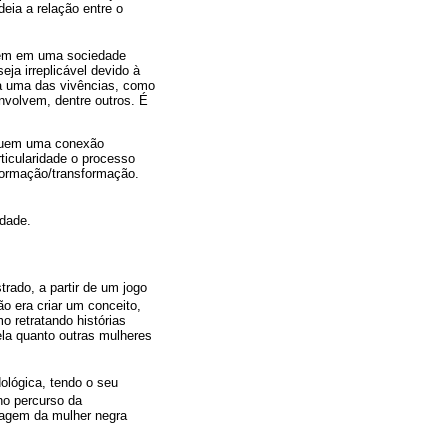
eia a relação entre o
ivem em uma sociedade
eja irreplicável devido à
da uma das vivências, como
envolvem, dentre outros. É
ossuem uma conexão
ticularidade o processo
 formação/transformação.
idade.
rado, a partir de um jogo
ão era criar um conceito,
o retratando histórias
ela quanto outras mulheres
ológica, tendo o seu
no percurso da
magem da mulher negra