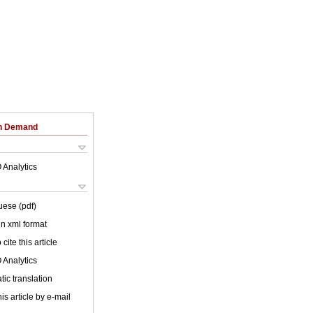
on Demand
 Analytics
uese (pdf)
 in xml format
cite this article
 Analytics
ic translation
is article by e-mail