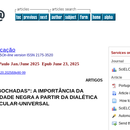
ucação
Services 
5
On-line version
ISSN
2175-3520
Journal
 Paulo Jan./June 2025 Epub June 23, 2025
SciELO
3520.2025i58p90-99
Article
ARTIGOS
Portug
OCHADAS”: A IMPORTÂNCIA DA
Article
DADE NEGRA A PARTIR DA DIALÉTICA
How to 
ICULAR-UNIVERSAL
SciELO
Automat
Send th