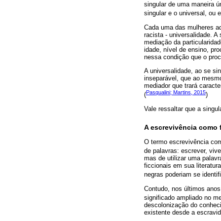
singular de uma maneira ún
singular e o universal, ou 
Cada uma das mulheres aqu
racista - universalidade. A
mediação da particularida
idade, nível de ensino, pro
nessa condição que o proce
A universalidade, ao se s
inseparável, que ao mesmo
mediador que trará caracte
Pasqualini; Martins, 2015
(
)
Vale ressaltar que a singul
A escrevivência como 
O termo escrevivência com
de palavras: escrever, vive
mas de utilizar uma palavr
ficcionais em sua literatu
negras poderiam se identifi
Contudo, nos últimos anos,
significado ampliado no m
descolonização do conheci
existente desde a escravid