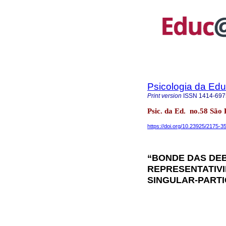
Psicologia da Ed
Print version
ISSN
1414-697
Psic. da Ed. no.58 São
https://doi.org/10.23925/2175-
“BONDE DAS DEB
REPRESENTATIVI
SINGULAR-PART