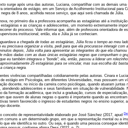
 texto surge após uma das autoras, Luciana, compartilhar com as demais uma
a orientadora de estágio, em um Serviço de Acolhimento Institucional para 
egra de 8 anos, acolhida nesse serviço, que aqui será chamada de Júlia.
ova, no primeiro dia a professora acompanha as estagiárias até a instituição
as estagiárias e as crianças e adolescentes, um momento extremamente impor
ecorrer do processo. Vale informar que, além de professora orientadora de 
pervisora institucional; então, ela e Júlia já se conheciam.
guardava a chegada de todas as estagiárias, Júlia ficou o tempo ao meu lado
eu precisava organizar a visita, pedi para que ela procurasse interagir com a
inutos depois, Júlia volta para apresentar as integrantes do que ela chamo
de mãos dadas com as duas únicas estagiárias negras que compunham o gru
ue eu também integrava o “bonde”; ela, então, passou a liderar um rolezinho
 aproximadamente 25 estagiárias para se vincular, mas sua escolha diz basta
a criança negra.
rentes vivências compartilhadas cotidianamente pelas autoras. Cinara e Luc
s de estágio em Psicologia, em diferentes Universidades, mas possuem um v
uação docente, no início da carreira como psicólogas, quando atuaram juntas 
, atendendo adolescentes e seus familiares em situação de vulnerabilidade
go da formação acadêmica, que inclui a graduação, cursos de especialização
am que ouvem de alunas negras o quanto é importante quando as encontram 
ativas terem favorecido o ingresso de estudantes negros no ensino superior,
rpo docente.
De
o o conceito de representatividade elaborado por José Sánchez (2017, apud
jam comuns a um determinado grupo, em que a representação mental ou a im
lo que ele identifica no outro. Ou seja, é quando uma pessoa consegue identif
agina possuir, conforme afirma Dess (2022, p. 7):