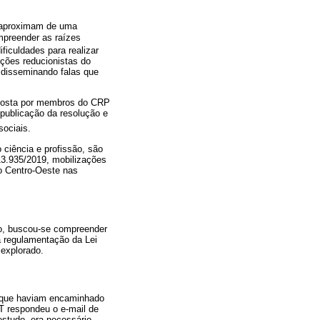
e aproximam de uma
ompreender as raízes
ificuldades para realizar
ções reducionistas do
 disseminando falas que
mposta por membros do CRP
publicação da resolução e
sociais.
ciência e profissão, são
 13.935/2019, mobilizações
o Centro-Oeste nas
ido, buscou-se compreender
à regulamentação da Lei
explorado.
o que haviam encaminhado
T respondeu o e-mail de
estudo, era necessário