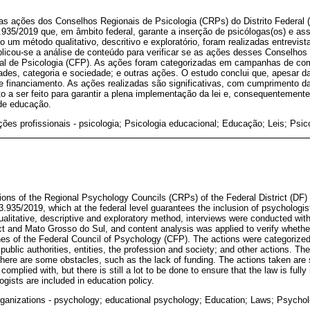
as ações dos Conselhos Regionais de Psicologia (CRPs) do Distrito Federal 
.935/2019 que, em âmbito federal, garante a inserção de psicólogas(os) e ass
o um método qualitativo, descritivo e exploratório, foram realizadas entrevi
icou-se a análise de conteúdo para verificar se as ações desses Conselhos
l de Psicologia (CFP). As ações foram categorizadas em campanhas de com
ades, categoria e sociedade; e outras ações. O estudo conclui que, apesar d
e financiamento. As ações realizadas são significativas, com cumprimento d
 a ser feito para garantir a plena implementação da lei e, consequentemente
 de educação.
ões profissionais - psicologia; Psicologia educacional; Educação; Leis; Psic
tions of the Regional Psychology Councils (CRPs) of the Federal District (DF
.935/2019, which at the federal level guarantees the inclusion of psychologis
ualitative, descriptive and exploratory method, interviews were conducted with
ct and Mato Grosso do Sul, and content analysis was applied to verify whether
ines of the Federal Council of Psychology (CFP). The actions were categorize
ublic authorities, entities, the profession and society; and other actions. Th
there are some obstacles, such as the lack of funding. The actions taken are s
complied with, but there is still a lot to be done to ensure that the law is ful
gists are included in education policy.
rganizations - psychology; educational psychology; Education; Laws; Psychol