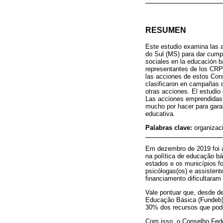
RESUMEN
Este estudio examina las 
do Sul (MS) para dar cumpl
sociales en la educación bá
representantes de los CRP 
las acciones de estos Cons
clasificaron en campañas d
otras acciones. El estudio
Las acciones emprendidas s
mucho por hacer para garant
educativa.
Palabras clave:
organizac
Em dezembro de 2019 foi a
na política de educação b
estados e os municípios fo
psicólogas(os) e assistent
financiamento dificultaram
Vale pontuar que, desde d
Educação Básica (Fundeb).
30% dos recursos que podem
Com isso, o Conselho Fede