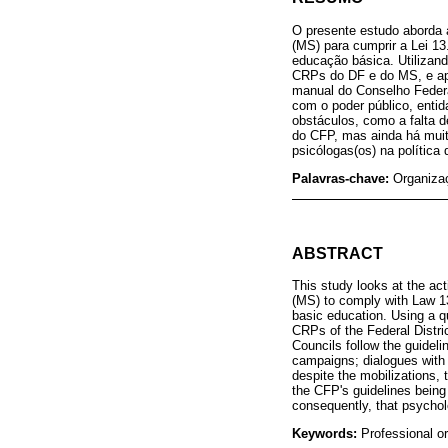
O presente estudo aborda 
(MS) para cumprir a Lei 13
educação básica. Utilizand
CRPs do DF e do MS, e apl
manual do Conselho Federa
com o poder público, entid
obstáculos, como a falta d
do CFP, mas ainda há muito
psicólogas(os) na política
Palavras-chave:
Organizaç
ABSTRACT
This study looks at the ac
(MS) to comply with Law 13
basic education. Using a q
CRPs of the Federal Distri
Councils follow the guidel
campaigns; dialogues with p
despite the mobilizations, 
the CFP's guidelines being 
consequently, that psycholo
Keywords:
Professional o