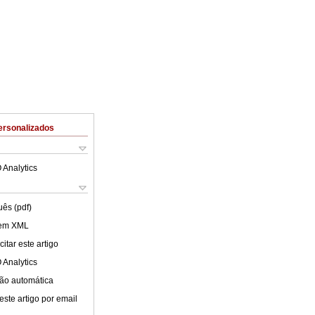
ersonalizados
 Analytics
uês (pdf)
 em XML
itar este artigo
 Analytics
ão automática
este artigo por email