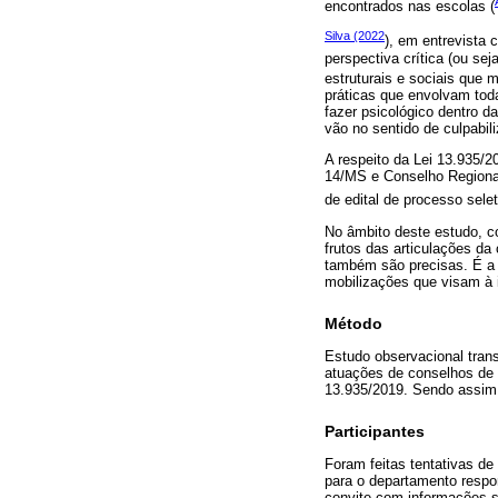
encontrados nas escolas (
Silva (2022
), em entrevista
perspectiva crítica (ou se
estruturais e sociais que 
práticas que envolvam tod
fazer psicológico dentro 
vão no sentido de culpabil
A respeito da Lei 13.935/
14/MS e Conselho Regional
de edital de processo selet
No âmbito deste estudo, c
frutos das articulações da
também são precisas. É a 
mobilizações que visam à 
Método
Estudo observacional trans
atuações de conselhos de 
13.935/2019. Sendo assim,
Participantes
Foram feitas tentativas 
para o departamento respo
convite com informações so