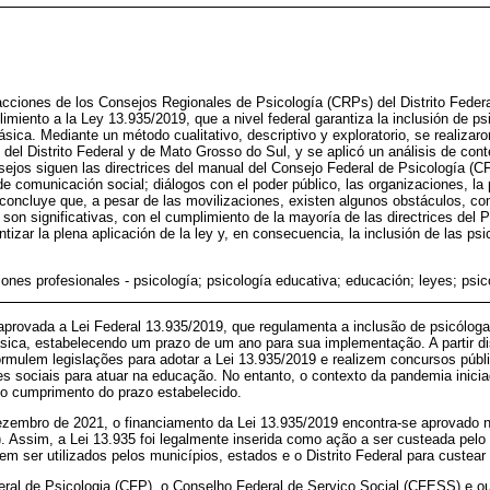
acciones de los Consejos Regionales de Psicología (CRPs) del Distrito Feder
imiento a la Ley 13.935/2019, que a nivel federal garantiza la inclusión de ps
sica. Mediante un método cualitativo, descriptivo y exploratorio, se realizaro
del Distrito Federal y de Mato Grosso do Sul, y se aplicó un análisis de con
ejos siguen las directrices del manual del Consejo Federal de Psicología (C
e comunicación social; diálogos con el poder público, las organizaciones, la 
 concluye que, a pesar de las movilizaciones, existen algunos obstáculos, com
on significativas, con el cumplimiento de la mayoría de las directrices del
izar la plena aplicación de la ley y, en consecuencia, la inclusión de las psic
iones profesionales - psicología; psicología educativa; educación; leyes; psi
provada a Lei Federal 13.935/2019, que regulamenta a inclusão de psicólogas
ásica, estabelecendo um prazo de um ano para sua implementação. A partir d
rmulem legislações para adotar a Lei 13.935/2019 e realizem concursos públi
es sociais para atuar na educação. No entanto, o contexto da pandemia inicia
 o cumprimento do prazo estabelecido.
ezembro de 2021, o financiamento da Lei 13.935/2019 encontra-se aprovado 
 Assim, a Lei 13.935 foi legalmente inserida como ação a ser custeada pelo
 ser utilizados pelos municípios, estados e o Distrito Federal para custear
ral de Psicologia (CFP), o Conselho Federal de Serviço Social (CFESS) e ou