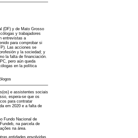
al (DF) y de Mato Grosso
icólogas y trabajadores
n entrevistas a
tenido para comprobar si
FP). Las acciones se
profesión y la sociedad; y
o la falta de financiación.
 PPC, pero aún queda
ólogas en la política
cólogos
(os) e assistentes sociais
isso, espera-se que os
cos para contratar
da em 2020 e a falta de
no Fundo Nacional de
 Fundeb, na parcela de
 ações na área.
tras entidades envolvidas