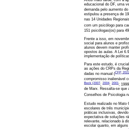
educacional do DF, uma vez
demanda pelo aumento do 
estipulou a presença de 1
nas 14 Unidades Regionai
com um psicólogo para cada
151 psicólogas(os) para 49
Frente a isso, em novembro
social para alunos e profi
alunos devem manter profis
opostos às aulas. A Lei 6
implementação de política
Para este estudo, é crucia
as ações do CRPs da Regiã
CFP, 202
dadas no manual (
compromisso inalienável c
Bock (2007
2004
2001
;
;
; 1999
de Marx. Ressalta-se que a
Conselhos de Psicologia n
Estudo realizado no Mato 
escolares de três municípi
práticas inclusivas, devid
expectativa de soluções rá
relevante, relacionado à 
escolar quanto, em alguns 