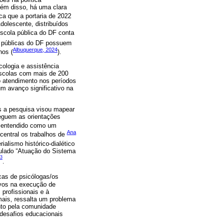
lém disso, há uma clara
ica que a portaria de 2022
dolescente, distribuídos
scola pública do DF conta
 públicas do DF possuem
Albuquerque, 2024
nos (
).
cologia e assistência
 escolas com mais de 200
 o atendimento nos períodos
m avanço significativo na
is a pesquisa visou mapear
eguem as orientações
ui entendido como um
Ana
central os trabalhos de
ialismo histórico-dialético
tulado “Atuação do Sistema
3
.
cas de psicólogas/os
tivos na execução de
profissionais e à
emais, ressalta um problema
nto pela comunidade
 desafios educacionais