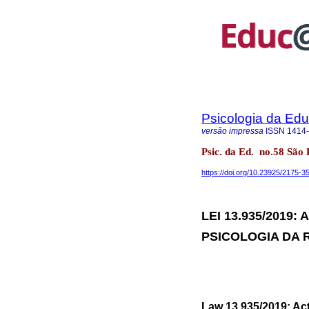
Psicologia da Ed
versão impressa
ISSN
1414
Psic. da Ed. no.58 São
https://doi.org/10.23925/2175-
LEI 13.935/2019
PSICOLOGIA DA 
Law 13.935/2019: Act