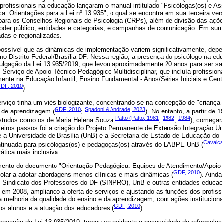
rofissionais na educação lançaram o manual intitulado "Psicólogas(os) e As
: Orientações para a Lei nº 13.935", o qual se encontra em sua terceira ver
s para os Conselhos Regionais de Psicologia (CRPs), além de divisão das açõ
 poder público, entidades e categorias, e campanhas de comunicação. Em sum
das e regionalizadas.
possível que as dinâmicas de implementação variem significativamente, depe
no Distrito Federal/Brasília-DF. Nessa região, a presença do psicólogo na e
ulgação da Lei 13.935/2019, que levou aproximadamente 20 anos para ser sa
erviço de Apoio Técnico Pedagógico Multidisciplinar, que incluía profission
lmente na Educação Infantil, Ensino Fundamental - Anos/Séries Iniciais e Ce
 GDF, 2010
).
erviço tinha um viés biologizante, concentrando-se na concepção de "crianç
GDF, 2010
Spadoni & Andrade, 2023
 de aprendizagem (
;
). No entanto, a partir de 
Patto (Patto, 1981
1982
1984
estudos como os de Maria Helena Souza
;
;
), começar
meiros passos foi a criação do Projeto Permanente de Extensão Integração Un
re a Universidade de Brasília (UnB) e a Secretaria de Estado de Educação d
Cavalca
tinuada para psicólogas(os) e pedagogas(os) através do LABPE-UnB (
tica mais inclusiva.
mento do documento "Orientação Pedagógica: Equipes de Atendimento/Apoio 
GDF, 2010
colar a adotar abordagens menos clínicas e mais dinâmicas (
). Ainda
 Sindicato dos Professores do DF (SINPRO), UnB e outras entidades educac
em 2008, ampliando a oferta de serviços e ajustando as funções dos profissi
 melhoria da qualidade do ensino e da aprendizagem, com ações institucionai
GDF, 2010
s alunos e a atuação dos educadores (
).
rovação da Lei 13.935/2019, tornou-se evidente a necessidade de reformulaçõ