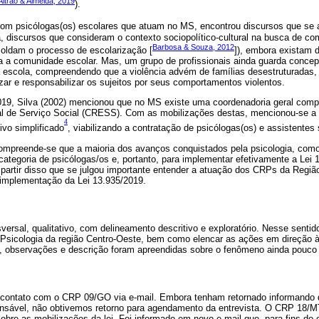
Altrão & Almeida, 2019
).
 com psicólogas(os) escolares que atuam no MS, encontrou discursos que s
ja, discursos que consideram o contexto sociopolítico-cultural na busca de c
Barbosa & Souza, 2012
moldam o processo de escolarização [
]), embora existam d
a a comunidade escolar. Mas, um grupo de profissionais ainda guarda concep
da escola, compreendendo que a violência advém de famílias desestruturadas,
izar e responsabilizar os sujeitos por seus comportamentos violentos.
2019, Silva (2002) mencionou que no MS existe uma coordenadoria geral co
 de Serviço Social (CRESS). Com as mobilizações destas, mencionou-se a 
4
ivo simplificado
, viabilizando a contratação de psicólogas(os) e assistentes 
ompreende-se que a maioria dos avanços conquistados pela psicologia, como 
 categoria de psicólogas/os e, portanto, para implementar efetivamente a Lei
partir disso que se julgou importante entender a atuação dos CRPs da Regiã
implementação da Lei 13.935/2019.
versal, qualitativo, com delineamento descritivo e exploratório. Nesse sent
Psicologia da região Centro-Oeste, bem como elencar as ações em direção 
 observações e descrição foram apreendidas sobre o fenômeno ainda pouco 
de contato com o CRP 09/GO via e-mail. Embora tenham retornado informand
nsável, não obtivemos retorno para agendamento da entrevista. O CRP 18/M
bre as mobilizações da lei. Foi informado em novo e-mail que, para fins do 