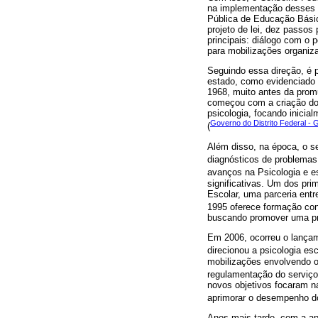
na implementação desses p
Pública de Educação Básica
projeto de lei, dez passo
principais: diálogo com o
para mobilizações organiza
Seguindo essa direção, é 
estado, como evidenciado 
1968, muito antes da prom
começou com a criação do S
psicologia, focando inicia
Governo do Distrito Federal -
(
Além disso, na época, o s
diagnósticos de problemas
avanços na Psicologia e 
significativas. Um dos pri
Escolar, uma parceria ent
1995 oferece formação con
buscando promover uma prá
Em 2006, ocorreu o lança
direcionou a psicologia es
mobilizações envolvendo o
regulamentação do serviço 
novos objetivos focaram na
aprimorar o desempenho do
Anos mais tarde, com a ap