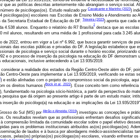
 que as políticas descritas anteriormente não abrangiam o serviço social. A
Cavalcante e Marinho (2023
número de psicólogas(os). Estudo realizado por
) ind
94 psicólogas(os) escolares nas Escolas de Ensino Médio e Atendimento ao A
Teixeira (2023
s da Secretaria Estadual de Educação do DF.
) aponta que cada e
2
 4.538 alunos. Enquanto o relatório do R7 Brasília
destaca que as escolas
0 mil alunos, resultando em uma média de 1 profissional para cada 3.245 alu
 de 2022, entrou em vigor a Lei nº 6.992, que busca garantir serviços de psi
ssionais das escolas públicas e privadas do DF. A legislação estabelece que
sionais de psicologia e serviço social durante o horário escolar, priorizando
.992 e o processo de inserção da psicologia na educação do DF demonstram u
s educacionais, inclusive antecedendo a Lei 13.935/2019.
l considerar a realidade dos estados da Região Centro-Oeste além do DF, po
o Centro-Oeste para implementar a Lei 13.935/2019, verificando se estas s
2
) e estão alinhadas com o projeto de compromisso social da psicologia, aq
Bock et al., 2022
om os direitos humanos (
). Esse conceito tem como referência 
), fundamentado na psicologia sócio-histórica, a partir da perspectiva do mater
 pesquisa que dá origem ao presente artigo é parte de um estudo maior, inti
a inserção do psicólogo(a) na educação e as implicações da Lei 13.935/2019”
Altrão e Almeida (2019
Grosso do Sul (MS) por
) investigou as concepções e práti
os. Os resultados revelam que as profissionais enfrentam desafios significa
o à compreensão limitada da comunidade escolar sobre o papel efetivo desses 
pidas para os problemas institucionais atribuídos as(os) psicólogas(os). Ad
disseminação de laudos e à busca por abordagens médico-assistencialistas ta
casos, pelas(os) próprias(os) psicólogas(os) escolares, visando enfrentar os