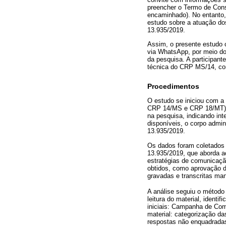
preencher o Termo de Cons
encaminhado). No entanto
estudo sobre a atuação do
13.935/2019.
Assim, o presente estudo 
via WhatsApp, por meio do
da pesquisa. A participan
técnica do CRP MS/14, co
Procedimentos
O estudo se iniciou com 
CRP 14/MS e CRP 18/MT), d
na pesquisa, indicando i
disponíveis, o corpo admi
13.935/2019.
Os dados foram coletados 
13.935/2019, que aborda aç
estratégias de comunicação
obtidos, como aprovação de
gravadas e transcritas ma
A análise seguiu o método 
leitura do material, ident
iniciais: Campanha de Com
material: categorização d
respostas não enquadrada