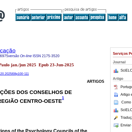
ucação
Serviços P
-6975
versão On-line
ISSN
2175-3520
Journal
 Paulo jan./jun 2025 Epub 23-Jun-2025
SciELO
3520.2025i58p100-111
Artigo
ARTIGOS
Portug
: AÇÕES DOS CONSELHOS DE
Artigo
1
REGIÃO CENTRO-OESTE
Como c
SciELO
Traduç
Enviar 
ions of the Psychology Councils of the