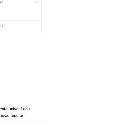
ar
nk
cente.univasf.edu
nivasf.edu.br