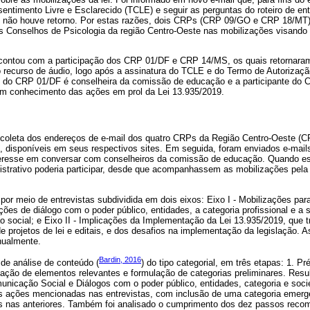
entimento Livre e Esclarecido (TCLE) e seguir as perguntas do roteiro de en
, não houve retorno. Por estas razões, dois CRPs (CRP 09/GO e CRP 18/M
s Conselhos de Psicologia da região Centro-Oeste nas mobilizações visando 
contou com a participação dos CRP 01/DF e CRP 14/MS, os quais retornaram
 recurso de áudio, logo após a assinatura do TCLE e do Termo de Autorizaç
te do CRP 01/DF é conselheira da comissão de educação e a participante do
m conhecimento das ações em prol da Lei 13.935/2019.
a coleta dos endereços de e-mail dos quatro CRPs da Região Centro-Oeste 
isponíveis em seus respectivos sites. Em seguida, foram enviados e-mails 
nteresse em conversar com conselheiros da comissão de educação. Quando e
nistrativo poderia participar, desde que acompanhassem as mobilizações pel
por meio de entrevistas subdividida em dois eixos: Eixo I - Mobilizações pa
ões de diálogo com o poder público, entidades, a categoria profissional e a
 social; e Eixo II - Implicações da Implementação da Lei 13.935/2019, que t
 projetos de lei e editais, e dos desafios na implementação da legislação. A
nualmente.
Bardin, 2016
de análise de conteúdo (
) do tipo categorial, em três etapas: 1. Pr
ificação de elementos relevantes e formulação de categorias preliminares. Res
unicação Social e Diálogos com o poder público, entidades, categoria e soci
as ações mencionadas nas entrevistas, com inclusão de uma categoria emerge
s nas anteriores. Também foi analisado o cumprimento dos dez passos rec