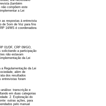
trevista (também
T) não compõem este
implementar a Lei
 as respostas à entrevista
ão de Som de Voz para fins
 CRP 14/MS é coordenadora
(CRP 01/DF, CRP 09/GO,
solicitando a participação
stes não estavam
a implementação da Lei
ra a Regulamentação da Lei
 sociedade, além de
rata dos resultados
s entrevistas foram
é-análise: transcrição e
ultando em duas categorias
edade. 2. Exploração do
nte: outras ações, para
omendados pelo manual