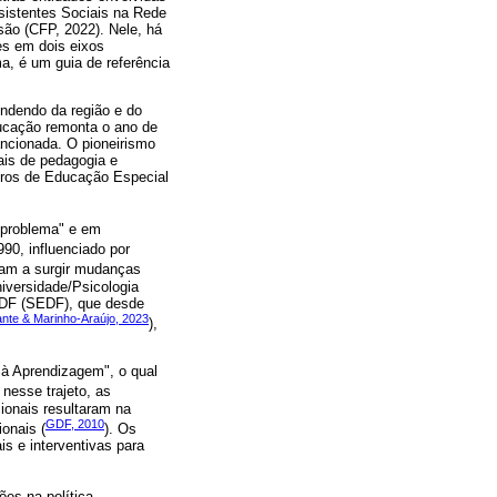
sistentes Sociais na Rede
são (CFP, 2022). Nele, há
es em dois eixos
a, é um guia de referência
ndendo da região e do
ducação remonta o ano de
ncionada. O pioneirismo
ais de pedagogia e
ntros de Educação Especial
a-problema" e em
1990, influenciado por
am a surgir mudanças
iversidade/Psicologia
o DF (SEDF), que desde
nte & Marinho-Araújo, 2023
),
à Aprendizagem", o qual
 nesse trajeto, as
ionais resultaram na
GDF, 2010
onais (
). Os
s e interventivas para
es na política