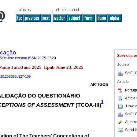
ucação
Services 
5
On-line version
ISSN
2175-3520
Journal
 Paulo Jan./June 2025 Epub June 23, 2025
SciELO
3520.2025i58p127-139
Article
ARTIGOS
Portug
ALIDAÇÃO DO QUESTIONÁRIO
Article
1
CEPTIONS OF ASSESSMENT
(TCOA-III)
How to 
SciELO
Automat
Send th
dation of The Teachers' Conceptions of