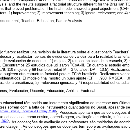
sis, and the results suggest a factorial structure different for the Brazilian
ems that proved problematic. The final model showed a good adjustment (CF
ors: 1) improvement; 2) improvement-teaching; 3) ignore-irrelevance; and 4) s
ssessment; Teacher; Education; Factor Analysis
jo fueron: realizar una revisión de la literatura sobre el cuestionario Teachers
cuar y recolectar fuentes de evidencia de validez para la realidad brasileña.
 de evaluación de docentes: 1) mejora; 2) responsabilidad de la escuela; 3) 
ia. Encontramos 25 estudios que utilizaron TCoA-III. En cuanto al estudio empí
179; 110 mujeres y 69 hombres; edad M = 37,6 años, DP = 10,5). Realizamos 
os sugieren otra estructura factorial para el TCoA brasileño. Realizamos vario
problemáticos. El modelo final mostró un buen ajuste (CFI = .960; RMSEA = .
ora de la enseñanza; 3) irrelevancia-ignorada y 4) responsabilidad del estudian
nes; Evaluación; Docente; Educación; Análisis Factorial
o educacional têm obtido um incremento significativo de interesse nos últi
res sofrem com a falta de instrumentos quantitativos no Brasil, apesar de 
usmão, Batista, Jacomini & Crahay, 2018
). Pesquisas apontam que as concepções d
so educacional, como ensino, aprendizagem, avaliação e currículo, influenc
, 2020
). As concepções de avaliação dos professores são moldadas de acor
aprendizagem. As concepções que os docentes têm sobre as avaliações são 