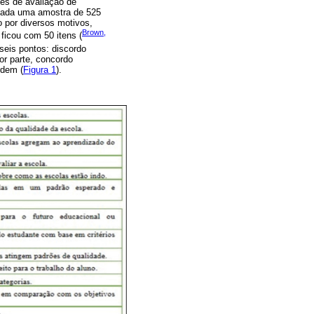
ões de avaliação de
lisada uma amostra de 525
o por diversos motivos,
Brown,
 ficou com 50 itens (
seis pontos: discordo
or parte, concordo
rdem (
Figura 1
).