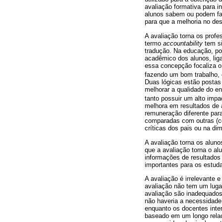
avaliação formativa para i
alunos sabem ou podem faz
para que a melhoria no de
A avaliação torna os profe
termo
accountability
tem si
tradução. Na educação, po
acadêmico dos alunos, lig
essa concepção focaliza o
fazendo um bom trabalho, 
Duas lógicas estão postas
melhorar a qualidade do e
tanto possuir um alto impa
melhora em resultados de 
remuneração diferente para
comparadas com outras (co
críticas dos pais ou na di
A avaliação torna os aluno
que a avaliação torna o al
informações de resultados
importantes para os estud
A avaliação é irrelevante 
avaliação não tem um luga
avaliação são inadequados,
não haveria a necessidade 
enquanto os docentes inte
baseado em um longo rela