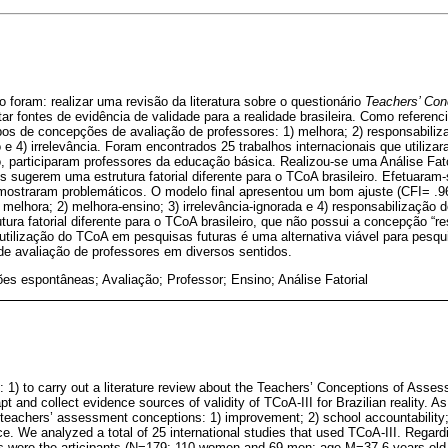
o foram: realizar uma revisão da literatura sobre o questionário
Teachers’ Con
tar fontes de evidência de validade para a realidade brasileira. Como referencial
os de concepções de avaliação de professores: 1) melhora; 2) responsabiliz
 e 4) irrelevância. Foram encontrados 25 trabalhos internacionais que utiliz
, participaram professores da educação básica. Realizou-se uma Análise Fato
os sugerem uma estrutura fatorial diferente para o TCoA brasileiro. Efetuaram-
e mostraram problemáticos. O modelo final apresentou um bom ajuste (CFI=
) melhora; 2) melhora-ensino; 3) irrelevância-ignorada e 4) responsabilização
tura fatorial diferente para o TCoA brasileiro, que não possui a concepção “r
 utilização do TCoA em pesquisas futuras é uma alternativa viável para pesq
e avaliação de professores em diversos sentidos.
s espontâneas; Avaliação; Professor; Ensino; Análise Fatorial
: 1) to carry out a literature review about the Teachers’ Conceptions of Asse
t and collect evidence sources of validity of TCoA-III for Brazilian reality. As 
 teachers’ assessment conceptions: 1) improvement; 2) school accountability;
nce. We analyzed a total of 25 international studies that used TCoA-III. Regard
s were the articipants (N=179; 110 women and 69 men; age M=37.6 years ol