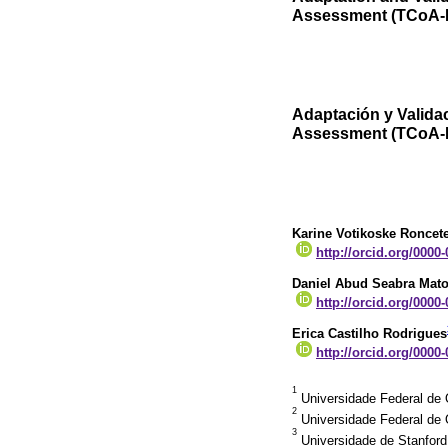
Assessment (TCoA-II
Adaptación y Valida
Assessment (TCoA-II
Karine Votikoske Roncet
http://orcid.org/0000
Daniel Abud Seabra Mat
http://orcid.org/0000
Erica Castilho Rodrigues
http://orcid.org/0000
1
Universidade Federal de 
2
Universidade Federal de 
3
Universidade de Stanford 