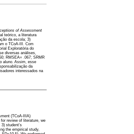
ceptions of Assessment
 teórico, a literatura
ação da escola; 3)
aram o TCoA-III. Com
rial Exploratória do
se diversas análises,
 .960; RMSEA= .067; SRMR
 do aluno. Assim, esse
esponsabilização da
uisadores interessados na
ssment (TCoA-IIIA)
for review of literature, we
 3) student’s
ing the empirical study,
d, SD=10.5). We performed