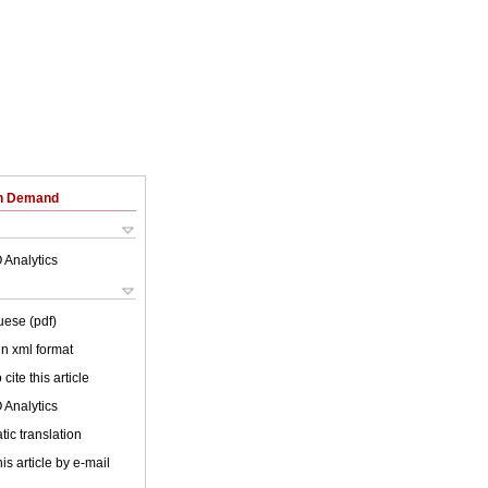
on Demand
 Analytics
uese (pdf)
 in xml format
cite this article
 Analytics
ic translation
is article by e-mail