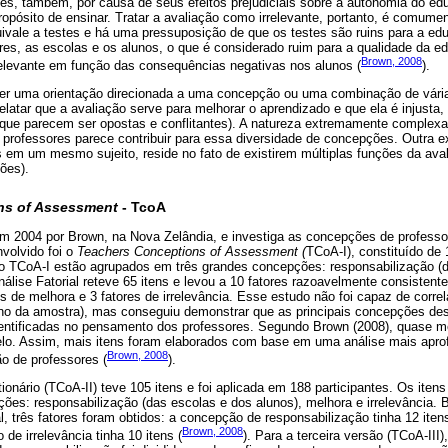
tes, também, por causa de seus efeitos prejudiciais sobre a autonomia do ed
propósito de ensinar. Tratar a avaliação como irrelevante, portanto, é comume
uivale a testes e há uma pressuposição de que os testes são ruins para a ed
res, as escolas e os alunos, o que é considerado ruim para a qualidade da 
Brown, 2008
relevante em função das consequências negativas nos alunos (
).
er uma orientação direcionada a uma concepção ou uma combinação de vári
atar que a avaliação serve para melhorar o aprendizado e que ela é injusta,
que parecem ser opostas e conflitantes). A natureza extremamente complex
 professores parece contribuir para essa diversidade de concepções. Outra e
 em um mesmo sujeito, reside no fato de existirem múltiplas funções da ava
ões).
ns of Assessment
- TcoA
m 2004 por Brown, na Nova Zelândia, e investiga as concepções de professo
nvolvido foi o
Teachers Conceptions of Assessment (
TCoA-I), constituído de 
do TCoA-I estão agrupados em três grandes concepções: responsabilização (d
nálise Fatorial reteve 65 itens e levou a 10 fatores razoavelmente consistente
s de melhora e 3 fatores de irrelevância. Esse estudo não foi capaz de correl
o da amostra), mas conseguiu demonstrar que as principais concepções descr
dentificadas no pensamento dos professores. Segundo Brown (2008), quase m
o. Assim, mais itens foram elaborados com base em uma análise mais aprofu
Brown, 2008
o de professores (
).
onário (TCoA-II) teve 105 itens e foi aplicada em 188 participantes. Os iten
ões: responsabilização (das escolas e dos alunos), melhora e irrelevância.
ial, três fatores foram obtidos: a concepção de responsabilização tinha 12 it
Brown, 2008
 de irrelevância tinha 10 itens (
). Para a terceira versão (TCoA-III)