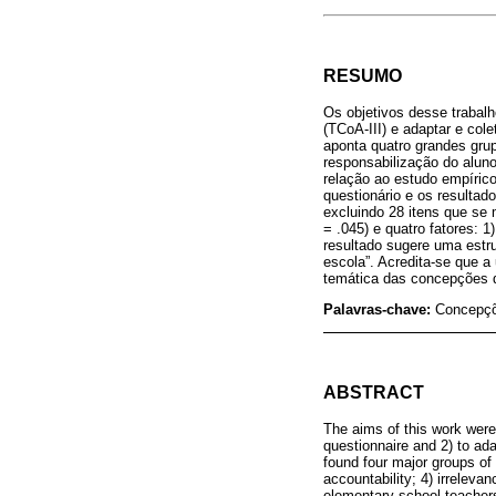
RESUMO
Os objetivos desse trabalh
(TCoA-III) e adaptar e cole
aponta quatro grandes grup
responsabilização do aluno
relação ao estudo empírico
questionário e os resultad
excluindo 28 itens que s
= .045) e quatro fatores: 1
resultado sugere uma estru
escola”. Acredita-se que a
temática das concepções d
Palavras-chave:
Concepçõe
ABSTRACT
The aims of this work were
questionnaire and 2) to adap
found four major groups of
accountability; 4) irreleva
elementary school teacher