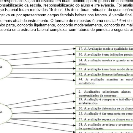
e responsabilização foi dividida em duas, ficando quatro grupos de concepç
onsabilização da escola, responsabilização do aluno e irrelevância. Foi ana
se Fatorial foram removidos 15 itens. Os itens foram retirados do questionári
ativa ou por apresentarem cargas fatoriais baixas nos fatores. A versão final
são mais atual do instrumento. O formato de respostas é uma escala
Likert
de 
aior parte, concordo ligeiramente, concordo moderadamente, concordo na mai
esenta uma estrutura fatorial complexa, com fatores de primeira e segunda o