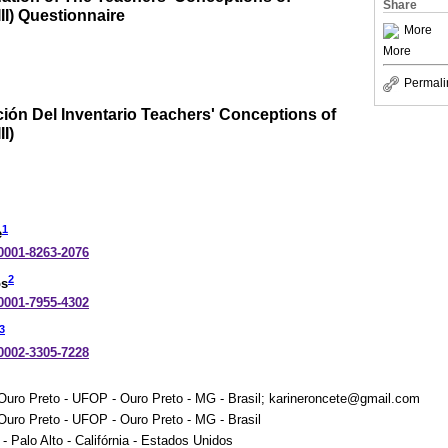
Share
I) Questionnaire
More
More
Permali
ción Del Inventario Teachers' Conceptions of
I)
1
e
-0001-8263-2076
2
os
-0001-7955-4302
3
-0002-3305-7228
Ouro Preto - UFOP - Ouro Preto - MG - Brasil; karineroncete@gmail.com
Ouro Preto - UFOP - Ouro Preto - MG - Brasil
- Palo Alto - Califórnia - Estados Unidos