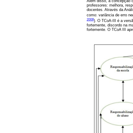
Além disso, a concepção d
professores: melhora, resp
docentes. Através da Análi
como: variância de erro neg
2008
). O TCoA-III é a ver
fortemente, discordo na m
fortemente. O TCoA III apr