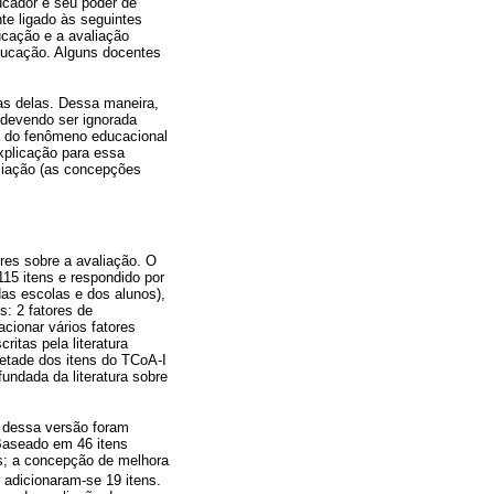
ucador e seu poder de
nte ligado às seguintes
ucação e a avaliação
educação. Alguns docentes
as delas. Dessa maneira,
 devendo ser ignorada
a do fenômeno educacional
xplicação para essa
liação (as concepções
res sobre a avaliação. O
115 itens e respondido por
as escolas e dos alunos),
s: 2 fatores de
acionar vários fatores
itas pela literatura
etade dos itens do TCoA-I
ndada da literatura sobre
s dessa versão foram
 Baseado em 46 itens
ens; a concepção de melhora
, adicionaram-se 19 itens.