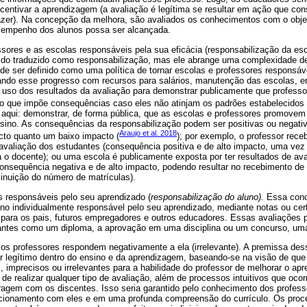
ncentivar a aprendizagem (a avaliação é legítima se resultar em ação que co
er). Na concepção da melhora, são avaliados os conhecimentos com o objet
sempenho dos alunos possa ser alcançada.
ssores e as escolas responsáveis pela sua eficácia (responsabilização da es
do traduzido como responsabilização, mas ele abrange uma complexidade de
de ser definido como uma política de tornar escolas e professores responsáv
ando esse progresso com recursos para salários, manutenção das escolas, e
 uso dos resultados da avaliação para demonstrar publicamente que professo
o que impõe consequências caso eles não atinjam os padrões estabelecidos 
 aqui: demonstrar, de forma pública, que as escolas e professores promovem
nsino. As consequências da responsabilização podem ser positivas ou negati
Araujo et al. 2018
cto quanto um baixo impacto (
); por exemplo, o professor rece
avaliação dos estudantes (consequência positiva e de alto impacto, uma ve
 o docente); ou uma escola é publicamente exposta por ter resultados de av
nsequência negativa e de alto impacto, podendo resultar no recebimento d
minuição do número de matrículas).
s responsáveis pelo seu aprendizado (
responsabilização do aluno).
Essa conc
uno individualmente responsável pelo seu aprendizado, mediante notas ou cert
 para os pais, futuros empregadores e outros educadores. Essas avaliações
antes como um diploma, a aprovação em uma disciplina ou um concurso, uma 
e os professores respondem negativamente a ela (irrelevante). A premissa de
r legítimo dentro do ensino e da aprendizagem, baseando-se na visão de qu
 imprecisos ou irrelevantes para a habilidade do professor de melhorar o ap
de realizar qualquer tipo de avaliação, além de processos intuitivos que oc
ragem com os discentes. Isso seria garantido pelo conhecimento dos profess
cionamento com eles e em uma profunda compreensão do currículo. Os proc