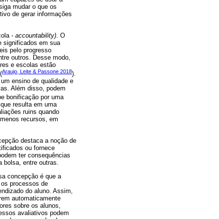
nsiga mudar o que os
ivo de gerar informações
cola
- accountability)
. O
 significados em sua
eis pelo progresso
ntre outros. Desse modo,
res e escolas estão
Araujo, Leite & Passone 2018
(
).
 um ensino de qualidade e
vas. Além disso, podem
be bonificação por uma
z que resulta em uma
aliações ruins quando
e menos recursos, em
epção destaca a noção de
ificados ou fornece
 podem ter consequências
bolsa, entre outras.
ssa concepção é que a
e os processos de
rendizado do aluno. Assim,
orrem automaticamente
ores sobre os alunos,
essos avaliativos podem