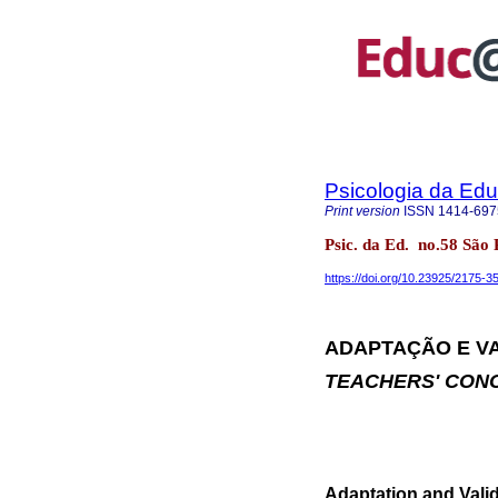
Psicologia da Ed
Print version
ISSN
1414-697
Psic. da Ed. no.58 São
https://doi.org/10.23925/2175-
ADAPTAÇÃO E V
TEACHERS' CON
Adaptation and Vali