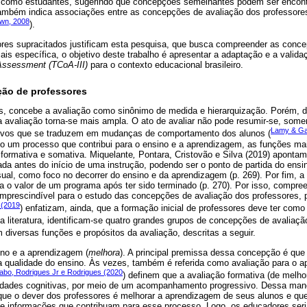
s como estudantes, sugerindo que concepções semelhantes podem ser encont
a também indica associações entre as concepções de avaliação dos professo
wn, 2008
).
ores supracitados justificam esta pesquisa, que busca compreender as conc
is específica, o objetivo deste trabalho é apresentar a adaptação e a valida
Assessment (TCoA-III)
para o contexto educacional brasileiro.
ção de professores
, concebe a avaliação como sinônimo de medida e hierarquização. Porém, d
avaliação torna-se mais ampla. O ato de avaliar não pode resumir-se, soment
Lamy & Gal
etivos que se traduzem em mudanças de comportamento dos alunos (
o um processo que contribui para o ensino e a aprendizagem, as funções ma
, formativa e somativa. Miquelante
,
Pontara, Cristovão e Silva (2019) apontam
ada antes do início de uma instrução, podendo ser o ponto de partida do ensin
ual, como foco no decorrer do ensino e da aprendizagem (p. 269). Por fim, a 
lga o valor de um programa após ter sido terminado (p. 270). Por isso, compre
 imprescindível para o estudo das concepções de avaliação dos professores, 
 (2019
) enfatizam, ainda, que a formação inicial de professores deve ter como
Na literatura, identificam-se quatro grandes grupos de concepções de avaliaçã
 diversas funções e propósitos da avaliação, descritas a seguir.
ino e a aprendizagem (
melhora
). A principal premissa dessa concepção é que
a qualidade do ensino. Às vezes, também é referida como avaliação para o a
igabo, Rodrigues Jr e Rodrigues (2020
) definem que a avaliação formativa (de melho
dades cognitivas, por meio de um acompanhamento progressivo. Dessa manei
ue o dever dos professores é melhorar a aprendizagem de seus alunos e qu
 de informações que contribuam para esse processo. Logo, os educadores ser