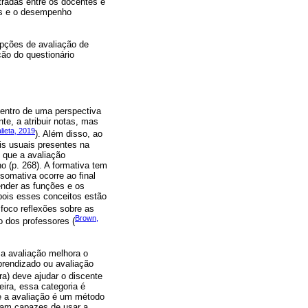
radas entre os docentes e
res e o desempenho
epções de avaliação de
ção do questionário
entro de uma perspectiva
e, a atribuir notas, mas
ieta, 2019
). Além disso, ao
is usuais presentes na
 que a avaliação
o (p. 268). A formativa tem
somativa ocorre ao final
ender as funções e os
pois esses conceitos estão
 foco reflexões sobre as
Brown,
o dos professores (
 a avaliação melhora o
prendizado ou avaliação
ra) deve ajudar o discente
ra, essa categoria é
e a avaliação é um método
iam capazes de usar a