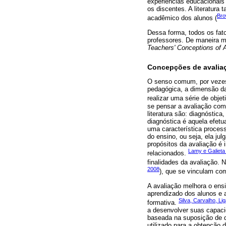
experiências educacionai
os discentes. A literatur
Bro
acadêmico dos alunos (
Dessa forma, todos os fat
professores. De maneira ma
Teachers' Conceptions of 
Concepções de avalia
O senso comum, por vezes
pedagógica, a dimensão da 
realizar uma série de obj
se pensar a avaliação com
literatura são: diagnóstica
diagnóstica é aquela efetu
uma característica process
do ensino, ou seja, ela ju
propósitos da avaliação é
Lamy e Galieta
relacionados.
finalidades da avaliação. 
2008
), que se vinculam com
A avaliação melhora o ens
aprendizado dos alunos e 
Silva, Carvalho, L
formativa.
a desenvolver suas capaci
baseada na suposição de q
utilizado para a obtenção