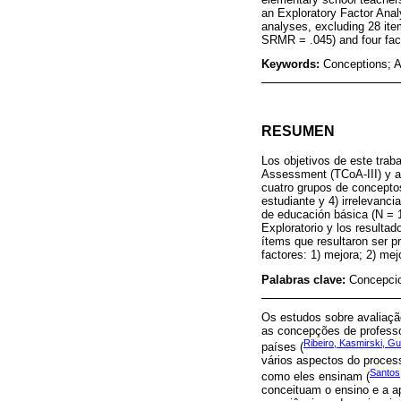
an Exploratory Factor Analy
analyses, excluding 28 it
SRMR = .045) and four fact
Keywords:
Conceptions; A
RESUMEN
Los objetivos de este traba
Assessment (TCoA-III) y ade
cuatro grupos de conceptos
estudiante y 4) irrelevanc
de educación básica (N = 
Exploratorio y los resultad
ítems que resultaron ser 
factores: 1) mejora; 2) mej
Palabras clave:
Concepcio
Os estudos sobre avaliaçã
as concepções de professo
Ribeiro, Kasmirski, G
países (
vários aspectos do proces
Santos
como eles ensinam (
conceituam o ensino e a 