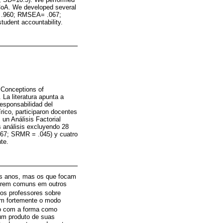
 TCoA. We developed several
I= .960; RMSEA= .067;
tudent accountability.
’ Conceptions of
 La literatura apunta a
responsabilidad del
rico, participaron docentes
un Análisis Factorial
s análisis excluyendo 28
067; SRMR = .045) y cuatro
te.
mos anos, mas os que focam
serem comuns em outros
os professores sobre
iam fortemente o modo
do com a forma como
um produto de suas