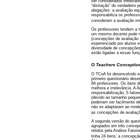
ser considerados irrelevan
“distração” do verdadeiro 
alegações: a avaliação eq
responsabiliza os professo
consideram a avaliação ir
Os professores tendem a t
um mesmo docente pode rel
(concepções de avaliação 
experienciado por alunos e
diversidade de concepções
estão ligadas a essas funç
O
Teachers Conceptio
O TCoA foi desenvolvido e
primeiro questionário dese
84 professores. Os itens 
melhora e irrelevância. A A
responsabilização, 5 fatore
(devido ao tamanho pequen
poderiam ser facilmente i
não se adaptaram ao model
as concepções de avaliaçã
A segunda versão do questi
agrupados em três concepç
retidos pela Análise Fator
tinha 24 itens; a concepção