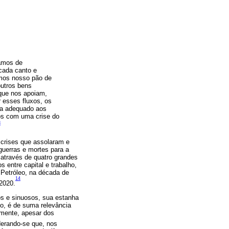
mamos de
cada canto e
imos nosso pão de
outros bens
 que nos apoiam,
r esses fluxos, os
da adequado aos
os com uma crise do
3
s crises que assolaram e
guerras e mortes para a
através de quatro grandes
s entre capital e trabalho,
Petróleo, na década de
14
2020.
os e sinuosos, sua estanha
do, é de suma relevância
amente, apesar dos
erando-se que, nos