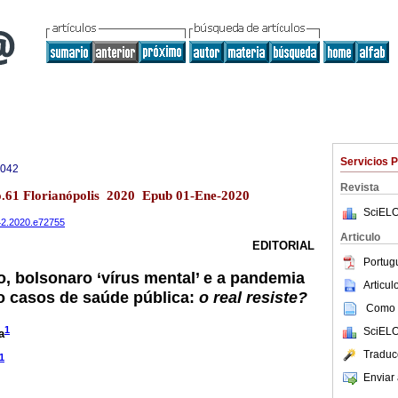
Servicios 
8042
Revista
no.61 Florianópolis 2020 Epub 01-Ene-2020
SciELO
042.2020.e72755
Articulo
EDITORIAL
Portug
o, bolsonaro ‘vírus mental’ e a pandemia
Articu
 casos de saúde pública:
o real resiste?
Como c
1
SciELO
a
Traduc
1
Enviar 