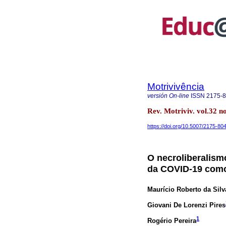
Motrivivência
versión On-line
ISSN
2175-
Rev. Motriviv. vol.32 
https://doi.org/10.5007/2175-8
O necroliberalism
da COVID-19 como
Maurício Roberto da Silv
Giovani De Lorenzi Pires
1
Rogério Pereira