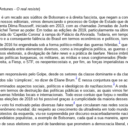
 Antunes -
O real resiste
)
e’ é um recado aos súditos de Bolsonaro e à direita fascista, que negam a co
nossos editoriais, vimos denunciando o processo de Golpe de Estado que de
enta Dilma Rousseff, iniciado em 2013, com as chamadas Jornadas de Junh
Michel Temer ao poder. Em todas as edições de 2019, particularmente na última
da do ‘Capetão Corona’ à rampa do Palácio da Alvorada. Todavia, em tempo
o e a consequente falência do Brasil em termos econômicos e políticos, tor
1
de 2016 foi engendrada sob a forma político-militar das guerras híbridas,
que
rdenada entre elementos diversos, como a insurgência política, as guerras co
sos eleitorais, a divulgação de
fake news
e a prática de
lawfare
. Nesse imbró
ças políticas burguesas, os militares, as mídias e seus conglomerados (Rede 
direita, a Fiesp, o STF, os neopentecostais e, por fim, as forças imperialistas 
ram responsáveis pelo Golpe, desde os setores da classe dominante e da cla
2
odos são ‘cúmplices’, no dizer de Eliane Brum.
É nessa conjuntura que se ac
3
erminados aspectos sociais, políticos e ideológicos do nazifascismo.
A onda 
em termos de destruição das políticas públicas e sociais, as quais vimos fen
erras híbridas locais e internacionais. Todo esse conluio que forjou o neolibe
 das eleições de 2018 só foi possível graças à cumplicidade da maioria desses
4
o voto foi motivado pelas diversas
fake news
que circularam nas redes sociai
fenômeno mundial; diz respeito ao crescimento da ultradireita em todo mund
otestos da esquerda, viu-se surpreendida por discurso exacerbadamente naci
ndidatos populistas, a exemplo de Bolsonaro, cada qual a sua maneira, apro
 de seus eleitores em prol de bandeiras que prometem a democracia liberal,