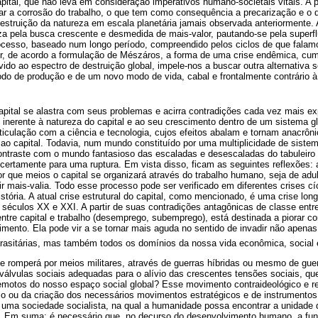
apital, que não leva em consideração imperativos humano-societais vitais. 
ar a corrosão do trabalho, o que tem como consequência a precarização e o 
estruição da natureza em escala planetária jamais observada anteriormente. 
iza pela busca crescente e desmedida de mais-valor, pautando-se pela superfl
ocesso, baseado num longo período, compreendido pelos ciclos de que fala
r, de acordo a formulação de Mészáros, a forma de uma crise endêmica, cumu
ido ao espectro de destruição global, impele-nos a buscar outra alternativa s
o de produção e de um novo modo de vida, cabal e frontalmente contrário à 
apital se alastra com seus problemas e acirra contradições cada vez mais ex
 inerente à natureza do capital e ao seu crescimento dentro de um sistema 
iculação com a ciência e tecnologia, cujos efeitos abalam e tornam anacrôn
o ao capital. Todavia, num mundo constituído por uma multiplicidade de sistem
ntraste com o mundo fantasioso das escaladas e desescaladas do tabuleiro d
certamente para uma ruptura. Em vista disso, ficam as seguintes reflexões:
r que meios o capital se organizará através do trabalho humano, seja de adu
r mais-valia. Todo esse processo pode ser verificado em diferentes crises cíc
istória. A atual crise estrutural do capital, como mencionado, é uma crise lon
s séculos XX e XXI. A partir de suas contradições antagônicas de classe entre
entre capital e trabalho (desemprego, subemprego), está destinada a piorar c
imento. Ela pode vir a se tornar mais aguda no sentido de invadir não apena
rasitárias, mas também todos os domínios da nossa vida econômica, social e
se romperá por meios militares, através de guerras híbridas ou mesmo de gu
válvulas sociais adequadas para o alívio das crescentes tensões sociais, qu
otos do nosso espaço social global? Esse movimento contraideológico e re
sso ou da criação dos necessários movimentos estratégicos e de instrumento
a uma sociedade socialista, na qual a humanidade possa encontrar a unidade 
. Em suma: é necessário que, no decurso do desenvolvimento humano, a funç