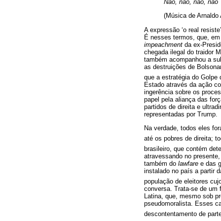
Não, não, não, não
(Música de Arnaldo
A expressão ‘o real resist
É nesses termos, que, em 
impeachment
da ex-Presid
chegada ilegal do traidor 
também acompanhou a subi
as destruições de Bolsonar
que a estratégia do Golpe 
Estado através da ação coo
ingerência sobre os proces
papel pela aliança das for
partidos de direita e ultra
representadas por Trump.
Na verdade, todos eles fo
até os pobres de direita; t
brasileiro, que contém det
atravessando no presente, 
também do
lawfare
e das gu
instalado no país a partir
população de eleitores cuj
conversa. Trata-se de um 
Latina, que, mesmo sob pr
pseudomoralista. Esses ca
descontentamento de parte