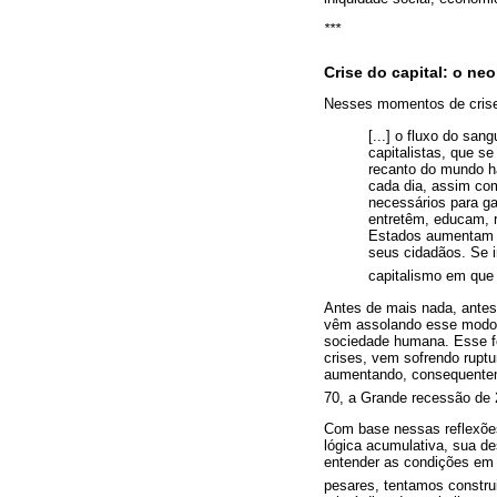
***
Crise do capital: o ne
Nesses momentos de crise 
[...] o fluxo do sa
capitalistas, que 
recanto do mundo ha
cada dia, assim com
necessários para ga
entretêm, educam, r
Estados aumentam s
seus cidadãos. Se 
capitalismo em que 
Antes de mais nada, antes 
vêm assolando esse modo d
sociedade humana. Esse f
crises, vem sofrendo ruptur
aumentando, consequentem
70, a Grande recessão de 
Com base nessas reflexões
lógica acumulativa, sua de
entender as condições em 
pesares, tentamos construi