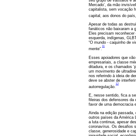
seu grupo de vassalos e ad
Mercado’, da mão invisível
capitalista, sem vocação 
capital, aos donos do paí
Apesar de todas as destru
fanáticos não baixaram a g
Eles precisam reconhecer q
esquerda, indígenas, GLBT
“O mundo - caquinho de vi
11
mente”.
Esses apoiadores que vão 
empresariais, a classe mé
ditadura, e os chamados ‘
um movimento de ultradirei
nos referindo à ideia de d
deve se abster de interfer
12
autorregulação.
E, nesse sentido, fica a s
fileiras dos defensores da
favor de uma democracia em
Ainda na edição passada, d
outros países da América 
a luta continua, apesar de
coronavírus. Os desafios s
classe, generosidade e cap
iniquidade social, econômica