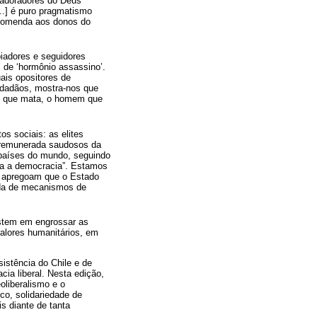
 ‘adoradores do Deus
..] é puro pragmatismo
ncomenda aos donos do
iadores e seguidores
’ de ‘hormônio assassino’.
ais opositores de
idadãos, mostra-nos que
em que mata, o homem que
s sociais: as elites
a remunerada saudosos da
 países do mundo, seguindo
tra a democracia”. Estamos
os apregoam que o Estado
tada de mecanismos de
sistem em engrossar as
valores humanitários, em
istência do Chile e de
a liberal. Nesta edição,
oliberalismo e o
co, solidariedade de
s diante de tanta