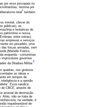
as por esse psicopata no
ivilitatórias, termina por
7
liberalismo letal
também
rus mental, câncer do
es públicas), as
 Amazônia e tentativas de
sso patrimônio e nossa
Embraer, entre outras),
utras empresas e serviços
anamente um pesadelo, uma
res das forças armadas, sem
erda (Marielle Franco,
 da esquerda - comunistas
s improváveis governos
8
des da Ditadura Militar.
 e quadras, nos ginásios
 combater as ideias e
almente em tempos de
inteligência e a opinião
atleta’. Essa sandice
de do CBCE, através de
e arsenal de destruição
 Aliás, não se trata de
otofascista; na verdade, é
união inquebrantável de