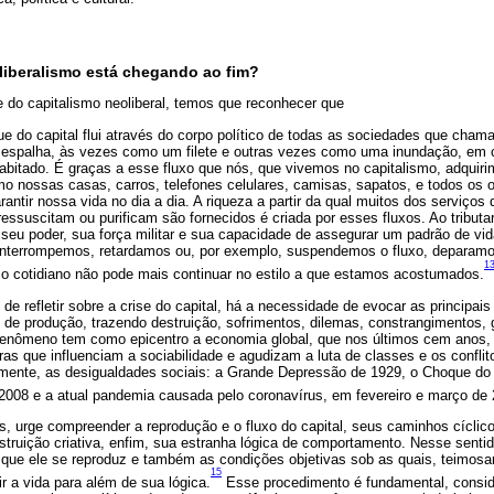
oliberalismo está chegando ao fim?
do capitalismo neoliberal, temos que reconhecer que
ngue do capital flui através do corpo político de todas as sociedades que cha
se espalha, às vezes como um filete e outras vezes como uma inundação, em 
bitado. É graças a esse fluxo que nós, que vivemos no capitalismo, adquir
o nossas casas, carros, telefones celulares, camisas, sapatos, e todos os 
rantir nossa vida no dia a dia. A riqueza a partir da qual muitos dos serviços
essuscitam ou purificam são fornecidos é criada por esses fluxos. Ao tributa
eu poder, sua força militar e sua capacidade de assegurar um padrão de vi
interrompemos, retardamos ou, por exemplo, suspendemos o fluxo, deparam
1
o cotidiano não pode mais continuar no estilo a que estamos acostumados.
de refletir sobre a crise do capital, há a necessidade de evocar as principai
e produção, trazendo destruição, sofrimentos, dilemas, constrangimentos, 
enômeno tem como epicentro a economia global, que nos últimos cem anos, 
as que influenciam a sociabilidade e agudizam a luta de classes e os conflito
ente, as desigualdades sociais: a Grande Depressão de 1929, o Choque do 
2008 e a atual pandemia causada pelo coronavírus, em fevereiro e março de 
, urge compreender a reprodução e o fluxo do capital, seus caminhos cíclic
struição criativa, enfim, sua estranha lógica de comportamento. Nesse senti
que ele se reproduz e também as condições objetivas sob as quais, teimos
15
r a vida para além de sua lógica.
Esse procedimento é fundamental, consid