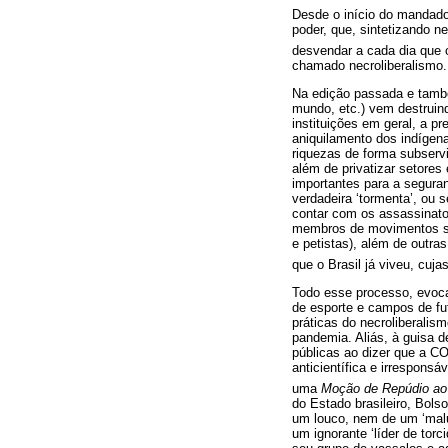
Desde o início do mandado
poder, que, sintetizando ne
desvendar a cada dia que o 
chamado necroliberalismo.
Na edição passada e també
mundo, etc.) vem destruind
instituições em geral, a pr
aniquilamento dos indígena
riquezas de forma subservi
além de privatizar setores
importantes para a segura
verdadeira ‘tormenta’, ou 
contar com os assassinatos
membros de movimentos soc
e petistas), além de outr
que o Brasil já viveu, cuj
Todo esse processo, evocad
de esporte e campos de fu
práticas do necroliberalism
pandemia. Aliás, à guisa d
públicas ao dizer que a CO
anticientífica e irrespon
uma
Moção de Repúdio ao 
do Estado brasileiro, Bols
um louco, nem de um ‘maluc
um ignorante ‘líder de tor