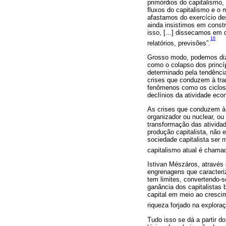
primórdios do capitalismo,
fluxos do capitalismo e o 
afastamos do exercício des
ainda insistimos em constr
isso, [...] dissecamos em 
16
relatórios, previsões”.
Grosso modo, podemos dize
como o colapso dos princí
determinado pela tendência
crises que conduzem à tra
fenômenos como os ciclos 
declínios da atividade eco
As crises que conduzem à 
organizador ou nuclear, ou
transformação das atividad
produção capitalista, não e
sociedade capitalista ser 
capitalismo atual é chamada
Istivan Mészáros, através
engrenagens que caracteri
tem limites, convertendo-s
ganância dos capitalistas b
capital em meio ao crescim
riqueza forjado na explora
Tudo isso se dá a partir 