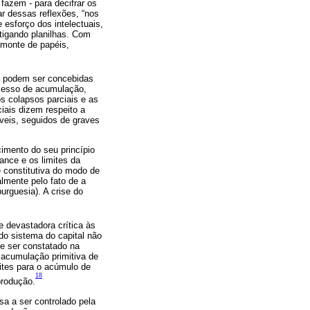
fazem - para decifrar os
r dessas reflexões, “nos
esforço dos intelectuais,
stigando planilhas. Com
 monte de papéis,
al podem ser concebidas
ocesso de acumulação,
os colapsos parciais e as
iais dizem respeito a
veis, seguidos de graves
imento do seu princípio
ance e os limites da
é constitutiva do modo de
almente pelo fato de a
urguesia). A crise do
 devastadora crítica às
do sistema do capital não
de ser constatado na
à acumulação primitiva de
ites para o acúmulo de
18
produção.
a a ser controlado pela