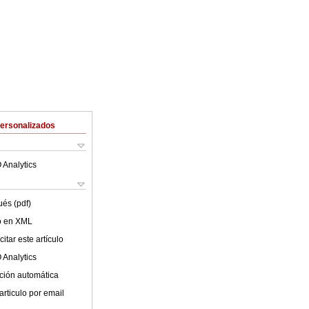
Personalizados
 Analytics
ués (pdf)
lo en XML
itar este artículo
 Analytics
ción automática
articulo por email