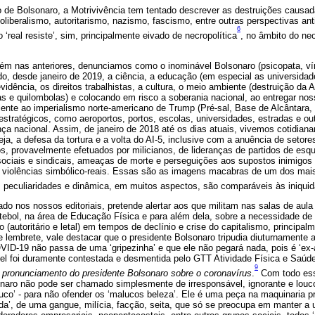
 de Bolsonaro, a Motrivivência tem tentado descrever as destruições causad
oliberalismo, autoritarismo, nazismo, fascismo, entre outras perspectivas antic
6
‘real resiste’, sim, principalmente eivado de necropolítica
, no âmbito do neo
m nas anteriores, denunciamos como o inominável Bolsonaro (psicopata, ví
o, desde janeiro de 2019, a ciência, a educação (em especial as universidad
evidência, os direitos trabalhistas, a cultura, o meio ambiente (destruição da
s e quilombolas) e colocando em risco a soberania nacional, ao entregar no
ente ao imperialismo norte-americano de Trump (Pré-sal, Base de Alcântara, 
 estratégicos, como aeroportos, portos, escolas, universidades, estradas e o
nça nacional. Assim, de janeiro de 2018 até os dias atuais, vivemos cotidi
seja, a defesa da tortura e a volta do AI-5, inclusive com a anuência de seto
, provavelmente efetuados por milicianos, de lideranças de partidos de esqu
iais e sindicais, ameaças de morte e perseguições aos supostos inimigos
as violências simbólico-reais. Essas são as imagens macabras de um dos mai
as peculiaridades e dinâmica, em muitos aspectos, são comparáveis às iniquida
o nos nossos editoriais, pretende alertar aos que militam nas salas de aula
tebol, na área de Educação Física e para além dela, sobre a necessidade de
o (autoritário e letal) em tempos de declínio e crise do capitalismo, princip
e lembrete, vale destacar que o presidente Bolsonaro tripudia diuturnamente a 
VID-19 não passa de uma ‘gripezinha’ e que ele não pegará nada, pois é ‘ex-
sável foi duramente contestada e desmentida pelo GTT Atividade Física e Saú
9
pronunciamento do presidente Bolsonaro sobre o coronavírus
.
Com todo ess
onaro não pode ser chamado simplesmente de irresponsável, ignorante e louco.
o’ - para não ofender os ‘malucos beleza’. Ele é uma peça na maquinaria pr
cida’, de uma gangue, milícia, facção, seita, que só se preocupa em manter a 