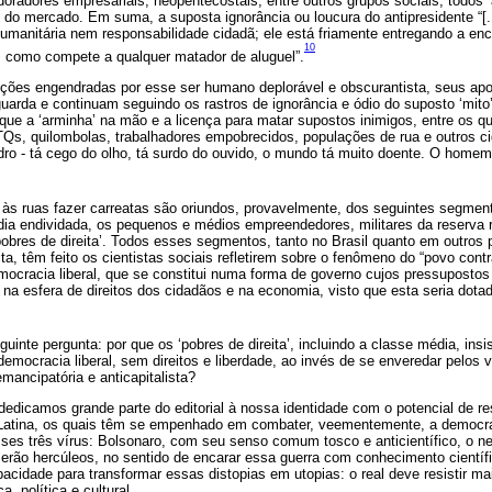
oradores empresariais, neopentecostais, entre outros grupos sociais, todos
 do mercado. Em suma, a suposta ignorância ou loucura do antipresidente “[.
humanitária nem responsabilidade cidadã; ele está friamente entregando a e
10
s, como compete a qualquer matador de aluguel”.
ições engendradas por esse ser humano deplorável e obscurantista, seus apo
uarda e continuam seguindo os rastros de ignorância e ódio do suposto ‘mito
ue a ‘arminha’ na mão e a licença para matar supostos inimigos, entre os qu
Qs, quilombolas, trabalhadores empobrecidos, populações de rua e outros c
dro - tá cego do olho, tá surdo do ouvido, o mundo tá muito doente. O hom
às ruas fazer carreatas são oriundos, provavelmente, dos seguintes segmento
dia endividada, os pequenos e médios empreendedores, militares da reserv
pobres de direita’. Todos esses segmentos, tanto no Brasil quanto em outros
ta, têm feito os cientistas sociais refletirem sobre o fenômeno do “povo con
emocracia liberal, que se constitui numa forma de governo cujos pressupost
ir na esfera de direitos dos cidadãos e na economia, visto que esta seria do
eguinte pergunta: por que os ‘pobres de direita’, incluindo a classe média, in
 democracia liberal, sem direitos e liberdade, ao invés de se enveredar pelos 
ancipatória e anticapitalista?
edicamos grande parte do editorial à nossa identidade com o potencial de res
Latina, os quais têm se empenhado em combater, veementemente, a democraci
sses três vírus: Bolsonaro, com seu senso comum tosco e anticientífico, o ne
erão hercúleos, no sentido de encarar essa guerra com conhecimento científi
acidade para transformar essas distopias em utopias: o real deve resistir mai
, política e cultural.