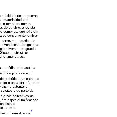
ncreticidade desse poema.
u materialidade ao
o, e rematado com a
, de outubro, a revista
s sombrios, que refletem
na-se conveniente lembrar
 promovem tomadas de
nvencional e irregular, a
glio, tiveram um grande
Globo e outros), os
norte-americanas,
sse média protofascista
entua o protofascismo
de barbáries que estamos
ecer a cada dia, são fruto
ralismo autoritário
 sujeitos e de parte da
s e nos aplicativos de
o, em especial na América
onalista e
veitaram o
5
 mesmo sem direitos.