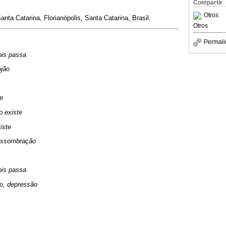
Compartir
Otros
nta Catarina, Florianópolis, Santa Catarina, Brasil.
Otros
Permali
ois passa
jão
te
o existe
iste
 assombração
ois passa
o, depressão