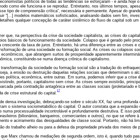
 economistas políticos de todas as tendências se esforçaram - e ainda hoje o 
modo como ele funciona e se reproduz. Entretanto, nos últimos tempos, apesa
se tipo de compreensão crítica”, necessária e permanente. Apesar do grande 
uir “[...] modelos matemáticos sofisticados, analisando dados sem fim, inve
detalhes qualquer concepção de caráter sistêmico do fluxo de capital sob um
r que, na perspectiva da crise da sociedade capitalista, as crises do capit
pios básicos de funcionamento da sociedade. Colapso que é gerado pelo pr
 crescente da taxa de juros. Entretanto, há uma diferença entre as crises e 
nsformação de uma sociedade ou formação social. As crises ou colapsos soc
econômicos, que abrangem surtos de prosperidade aparentemente interminá
nômica, constituindo-se numa doença crônica do capitalismo.
transformação da sociedade ou formação social são a tradução do enfraquec
 seja, a erosão ou destruição daquelas relações sociais que determinam o alc
es política, econômica, entre outras. Em suma, podemos inferir que a crise 
xistindo, portanto, capitalismo sem crise. As crises sempre existirão, princip
marcada pela contradição antagônica entre as classes sociais (proletariado e b
17
 de crise estrutural do capital.
 de densa investigação, debruçando-se sobre o século XX, faz uma profunda e
zam o sistema sociometabólico do capital. O autor constata que a expansão 
e numa processualidade incontrolável e profundamente destrutiva. E isso po
rasileiros (bilionários, banqueiros, comerciantes e outros), no que se refere 
ento e acirramento das desigualdades de classe social. Portanto, não há lim
ção do trabalho alheio ou para a defesa da propriedade privada dos meios de 
do que Marx chamou de mediações de segunda ordem, isto é, quando tudo pass