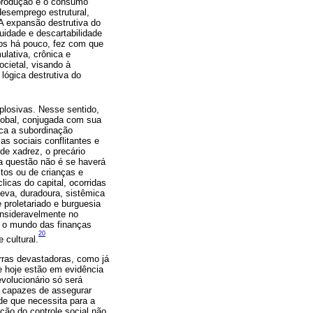
A produção e o consumo
desemprego estrutural,
A expansão destrutiva do
uidade e descartabilidade
mos há pouco, fez com que
lativa, crônica e
ocietal, visando à
lógica destrutiva do
plosivas. Nesse sentido,
global, conjugada com sua
ica a subordinação
as sociais conflitantes e
e xadrez, o precário
 a questão não é se haverá
ltos ou de crianças e
licas do capital, ocorridas
geva, duradoura, sistêmica
 proletariado e burguesia
onsideravelmente no
s o mundo das finanças
20
 cultural.
erras devastadoras, como já
e hoje estão em evidência
volucionário só será
s capazes de assegurar
de que necessita para a
ão do controle social não