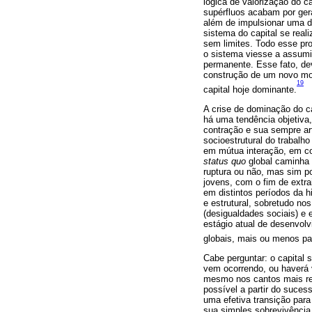
lógica de valorização do c
supérfluos acabam por ger
além de impulsionar uma d
sistema do capital se real
sem limites. Todo esse pr
o sistema viesse a assumi
permanente. Esse fato, dev
construção de um novo mod
19
capital hoje dominante.
A crise de dominação do c
há uma tendência objetiva,
contração e sua sempre art
socioestrutural do trabalh
em mútua interação, em co
status quo
global caminha 
ruptura ou não, mas sim po
jovens, com o fim de extrai
em distintos períodos da h
e estrutural, sobretudo no
(desigualdades sociais) e 
estágio atual de desenvolv
globais, mais ou menos pa
Cabe perguntar: o capital 
vem ocorrendo, ou haverá 
mesmo nos cantos mais rem
possível a partir do suce
uma efetiva transição par
sua simples sobrevivência