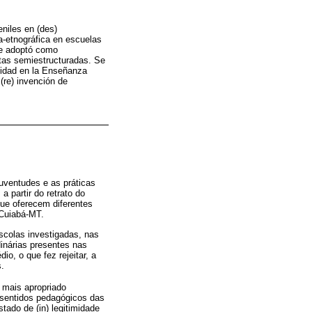
eniles en (des)
va-etnográfica en escuelas
ue adoptó como
stas semiestructuradas. Se
imidad en la Enseñanza
(re) invención de
uventudes e as práticas
 partir do retrato do
 que oferecem diferentes
 Cuiabá-MT.
escolas investigadas, nas
dinárias presentes nas
o, o que fez rejeitar, a
.
r mais apropriado
 sentidos pedagógicos das
tado de (in) legitimidade