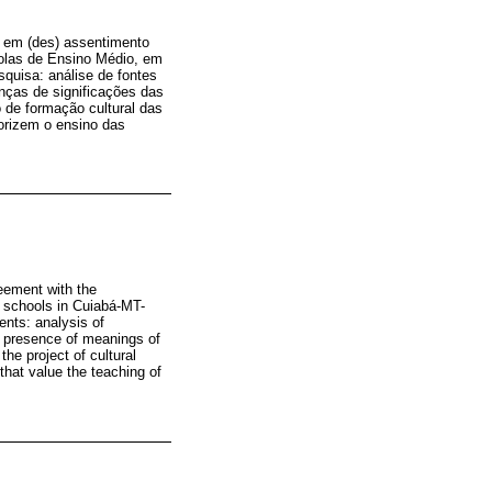
is em (des) assentimento
colas de Ensino Médio, em
quisa: análise de fontes
nças de significações das
 de formação cultural das
orizem o ensino das
reement with the
y schools in Cuiabá-MT-
ents: analysis of
d presence of meanings of
he project of cultural
 that value the teaching of