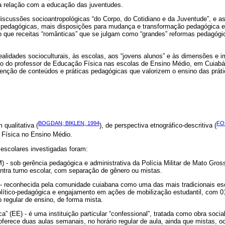
a relação com a educação das juventudes.
iscussões socioantropológicas “do Corpo, do Cotidiano e da Juventude”, e ass
 pedagógicas, mais disposições para mudança e transformação pedagógica e
o que receitas “românticas” que se julgam como “grandes” reformas pedagóg
ealidades socioculturais, às escolas, aos “jovens alunos” e às dimensões e i
co do professor de Educação Física nas escolas de Ensino Médio, em Cuiabá
nvenção de conteúdos e práticas pedagógicas que valorizem o ensino das prátic
BOGDAN; BIKLEN, 1994
FO
qualitativa (
), de perspectiva etnográfico-descritiva (
 Física no Ensino Médio.
 escolares investigadas foram:
EM) - sob gerência pedagógica e administrativa da Polícia Militar de Mato Gr
ntra turno escolar, com separação de gênero ou mistas.
L) - reconhecida pela comunidade cuiabana como uma das mais tradicionais es
olítico-pedagógica e engajamento em ações de mobilização estudantil, com 0
 regular de ensino, de forma mista.
ca” (EE) - é uma instituição particular “confessional”, tratada como obra socia
ferece duas aulas semanais, no horário regular de aula, ainda que mistas, o