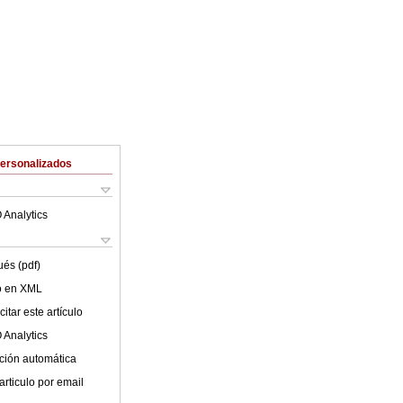
Personalizados
 Analytics
ués (pdf)
lo en XML
itar este artículo
 Analytics
ción automática
articulo por email