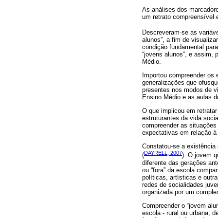
As análises dos marcadore
um retrato compreensível e
Descreveram-se as variávei
alunos”, a fim de visualiz
condição fundamental para 
“jovens alunos”, e assim, 
Médio.
Importou compreender os e
generalizações que ofusqu
presentes nos modos de vi
Ensino Médio e as aulas d
O que implicou em retratar
estruturantes da vida soci
compreender as situações 
expectativas em relação à
Constatou-se a existência
DAYRELL, 2007
(
). O jovem q
diferente das gerações ant
ou “fora” da escola compar
políticas, artísticas e ou
redes de socialidades juv
organizada por um complex
Compreender o “jovem alun
escola - rural ou urbana; 