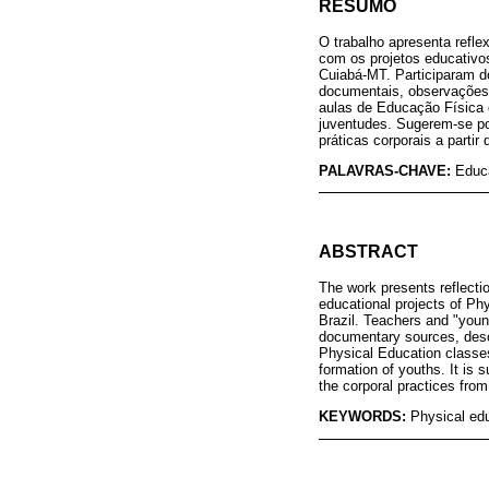
RESUMO
O trabalho apresenta refle
com os projetos educativos
Cuiabá-MT. Participaram d
documentais, observações 
aulas de Educação Física c
juventudes. Sugerem-se po
práticas corporais a partir
PALAVRAS-CHAVE:
Educ
ABSTRACT
The work presents reflectio
educational projects of Ph
Brazil. Teachers and "youn
documentary sources, desc
Physical Education classes 
formation of youths. It is 
the corporal practices from
KEYWORDS:
Physical edu