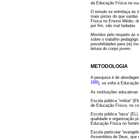
da Educação Física na su
O estudo se entrelaça às d
mais pistas do que saídas
Física no Ensino Médio, d
por fim, são mal fadadas.
Movidos pelo respeito às r
sobre o trabalho pedagógi
possibilidades para (re) i
leitura do corpo jovem.
METODOLOGIA
A pesquisa é de abordagem 
1986
), se volta à Educação
As instituições educativas
Escola pública “militar” (
de Educação Física, no co
Escola pública “laica” (E
qualidade e organização p
Educação Física no horário
Escola particular “evangéli
Assembleia de Deus, que o