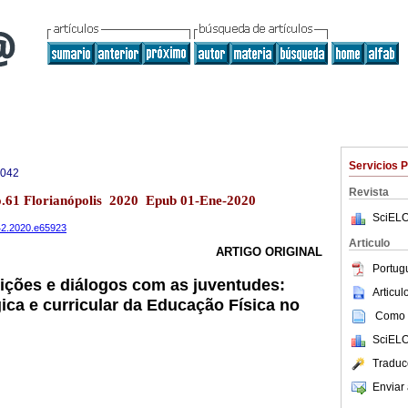
Servicios 
8042
Revista
no.61 Florianópolis 2020 Epub 01-Ene-2020
SciELO
042.2020.e65923
Articulo
ARTIGO ORIGINAL
Portug
ições e diálogos com as juventudes:
Articu
ca e curricular da Educação Física no
Como c
SciELO
Traduc
Enviar 