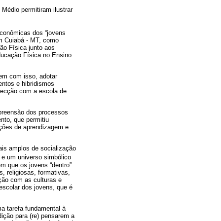
Médio permitiram ilustrar
 econômicas dos “jovens
em Cuiabá - MT, como
ão Física junto aos
Educação Física no Ensino
sem com isso, adotar
entos e hibridismos
rsecção com a escola de
ompreensão dos processos
nto, que permitiu
ições de aprendizagem e
ais amplos de socialização
s e um universo simbólico
em que os jovens “dentro”
, religiosas, formativas,
cção com as culturas e
escolar dos jovens, que é
ma tarefa fundamental à
dição para (re) pensarem a