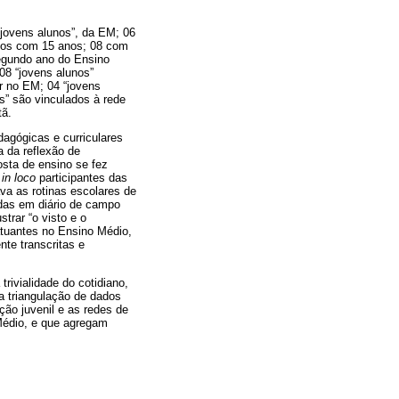
“jovens alunos”, da EM; 06
lunos com 15 anos; 08 com
egundo ano do Ensino
08 “jovens alunos”
r no EM; 04 “jovens
s” são vinculados à rede
tã.
dagógicas e curriculares
 da reflexão de
osta de ensino se fez
s
in loco
participantes das
va as rotinas escolares de
adas em diário de campo
trar “o visto e o
atuantes no Ensino Médio,
te transcritas e
rivialidade do cotidiano,
a triangulação de dados
ção juvenil e as redes de
Médio, e que agregam