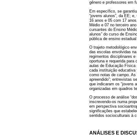
gênero e professores em f
Em específico, se garantiu
“jovens alunos”, da EE; e,
16 anos e 05 com 17 anos.
Médio e 07 no terceiro an
cursantes do Ensino Médio
alunos” do curso de Ensino
pública de ensino estadual
O trajeto metodológico env
das escolas envolvidas na
regimentos disciplinares e
oportuna e requerida para 
aulas de Educação Física 
cada instituição educativa
como notas de campo. As ob
apreendido”; entrevistas 
que indicaram os “jovens a
organizadas em quadros t
O processo de análise “dos
inscrevendo-os numa propos
em perspectiva socioantrop
significações que estabel
sentidos socioculturais à c
ANÁLISES E DISC