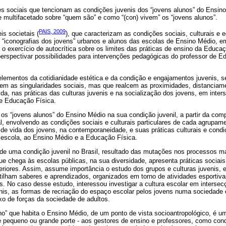
s sociais que tencionam as condições juvenis dos “jovens alunos” do Ensino 
 multifacetado sobre “quem são” e como “(con) vivem” os “jovens alunos”.
PAIS, 2009
s societais (
), que caracterizam as condições sociais, culturais e
ar “iconografias dos jovens” urbanos e alunos das escolas de Ensino Médio, 
o exercício de autocrítica sobre os limites das práticas de ensino da Educaç
perspectivar possibilidades para intervenções pedagógicas do professor de 
lementos da cotidianidade estética e da condição e engajamentos juvenis, 
em as singularidades sociais, mas que realcem as proximidades, distanciam
da, nas práticas das culturas juvenis e na socialização dos jovens, em inte
e Educação Física.
 os “jovens alunos” do Ensino Médio na sua condição juvenil, a partir da c
al, envolvendo as condições sociais e culturais particulares de cada agrupame
de vida dos jovens, na contemporaneidade, e suas práticas culturais e cond
 escola, ao Ensino Médio e a Educação Física.
 de uma condição juvenil no Brasil, resultado das mutações nos processos m
ue chega às escolas públicas, na sua diversidade, apresenta práticas sociai
eriores. Assim, assume importância o estudo dos grupos e culturas juvenis, 
tilham saberes e aprendizados, organizados em torno de atividades esportivas
tras. No caso desse estudo, interessou investigar a cultura escolar em interse
enis, as formas de recriação do espaço escolar pelos jovens numa sociedade 
o de forças da sociedade de adultos.
o” que habita o Ensino Médio, de um ponto de vista socioantropológico, é u
de pequeno ou grande porte - aos gestores de ensino e professores, como con