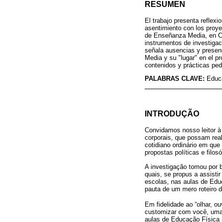
RESUMEN
El trabajo presenta reflexi
asentimiento con los proyec
de Enseñanza Media, en Cu
instrumentos de investigac
señala ausencias y presenc
Media y su "lugar" en el pr
contenidos y prácticas ped
PALABRAS CLAVE:
Educ
INTRODUÇÃO
Convidamos nosso leitor à
corporais, que possam real
cotidiano ordinário em que 
propostas políticas e fil
A investigação tomou por b
quais, se propus a assisti
escolas, nas aulas de Educ
pauta de um mero roteiro 
Em fidelidade ao “olhar, ouv
customizar com você, uma 
aulas de Educação Física n