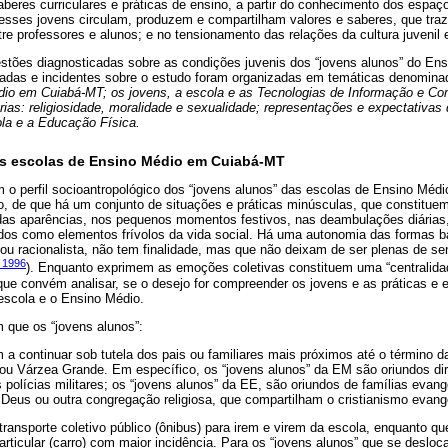
aberes curriculares e práticas de ensino, a partir do conhecimento dos espaç
, esses jovens circulam, produzem e compartilham valores e saberes, que tra
re professores e alunos; e no tensionamento das relações da cultura juvenil e
tões diagnosticadas sobre as condições juvenis dos “jovens alunos” do Ens
cadas e incidentes sobre o estudo foram organizadas em temáticas denomin
io em Cuiabá-MT; os jovens, a escola e as Tecnologias de Informação e Co
rias: religiosidade, moralidade e sexualidade; representações e expectativas 
la e a Educação Física.
as escolas de Ensino Médio em Cuiabá-MT
m o perfil socioantropológico dos “jovens alunos” das escolas de Ensino Mé
, de que há um conjunto de situações e práticas minúsculas, que constituem 
 das aparências, nos pequenos momentos festivos, nas deambulações diárias,
os como elementos frívolos da vida social. Há uma autonomia das formas ba
a ou racionalista, não tem finalidade, mas que não deixam de ser plenas de 
 1996
). Enquanto exprimem as emoções coletivas constituem uma “centralida
”, que convém analisar, se o desejo for compreender os jovens e as práticas e
escola e o Ensino Médio.
 que os “jovens alunos”:
a continuar sob tutela dos pais ou familiares mais próximos até o término da
ou Várzea Grande. Em específico, os “jovens alunos” da EM são oriundos dire
olícias militares; os “jovens alunos” da EE, são oriundos de famílias evangé
Deus ou outra congregação religiosa, que compartilham o cristianismo evangé
 transporte coletivo público (ônibus) para irem e virem da escola, enquanto qu
particular (carro) com maior incidência. Para os “jovens alunos” que se deslo