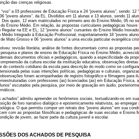
unção das crenças religiosas.
 “voz” a 03 professores de Educação Física e 24 “jovens alunos”, sendo: 12 
 06 “jovens alunos”, da EL. Divididos em 11 alunas e 13 alunos, sendo 11 a
 Dos quais, 12 eram matriculados no primeiro ano do Ensino Médio, 05 no s
o do Ensino Médio. Em relação, às propostas curriculares pedagógicas houve 
 Regular na EE e EL; 12 “jovens alunos” cursantes do Ensino Médio Inovado
 Médio Integrado à Educação Profissional; majoritariamente 18 “jovens aluno
 de Mato Grosso e 06 “jovens alunos” a uma escola particular evangélica cris
olveu: revisão literária; análise de fontes documentais como as propostas pe
 pesquisa e planos de ensino de Educação Física no Ensino Médio, acrescida
 demais documentos oficiais e pedagógicos, quando a especificidade da prop
compreensão da cultura escolar da instituição educativa; observações direta
e do contexto cotidiano da escola para descrição do modo como se configura
 tensionada pelas suas intenções políticas, pedagógicas e culturais, organiz
servações foram acompanhadas de registro fotográfico e filmagens para ilus
semiestruturadas com professores (as) licenciados (as) em Educação Física, 
lunos” escutados pela pesquisa, por meio de gravação em áudio, posteriormen
emáticos.
 achados” admitiu apreender os fenômenos sociais, textualizando-os em sua t
ição de foro narrativo dialógico e epistemicamente relativista, ao empregar 
ológica. O que permitiu compor um retrato dos “jovens alunos” em sua condi
ecem com as propostas filosóficas e pedagógicas de suas escolas e Ensino 
ondição de jovem, ao fazer parte da cultura juvenil e escolar.
USSÕES DOS ACHADOS DE PESQUISA