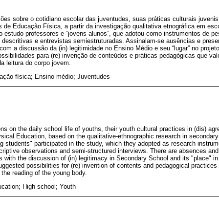
xões sobre o cotidiano escolar das juventudes, suas práticas culturais juven
 de Educação Física, a partir da investigação qualitativa etnográfica em es
o estudo professores e “jovens alunos”, que adotou como instrumentos de pes
descritivas e entrevistas semiestruturadas. Assinalam-se ausências e prese
om a discussão da (in) legitimidade no Ensino Médio e seu “lugar” no projeto
ssibilidades para (re) invenção de conteúdos e práticas pedagógicas que val
 da leitura do corpo jovem.
ação física; Ensino médio; Juventudes
ns on the daily school life of youths, their youth cultural practices in (dis) ag
ysical Education, based on the qualitative-ethnographic research in secondar
g students" participated in the study, which they adopted as research instrum
riptive observations and semi-structured interviews. There are absences an
with the discussion of (in) legitimacy in Secondary School and its "place" in t
suggested possibilities for (re) invention of contents and pedagogical practices
 the reading of the young body.
cation; High school; Youth