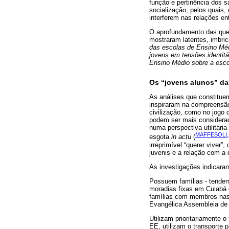
função e pertinência dos s
socialização, pelos quais
interferem nas relações ent
O aprofundamento das ques
mostraram latentes, imbri
das escolas de Ensino Méd
jovens em tensões identitá
Ensino Médio sobre a esco
Os “jovens alunos” d
As análises que constitue
inspiraram na compreensão
civilização, como no jogo
podem ser mais considerad
numa perspectiva utilitári
MAFFESOLI,
esgota
in actu
(
irreprimível “querer viver
juvenis e a relação com a 
As investigações indicaram
Possuem famílias - tendem 
moradias fixas em Cuiabá 
famílias com membros nas p
Evangélica Assembleia de 
Utilizam prioritariamente o
EE, utilizam o transporte 