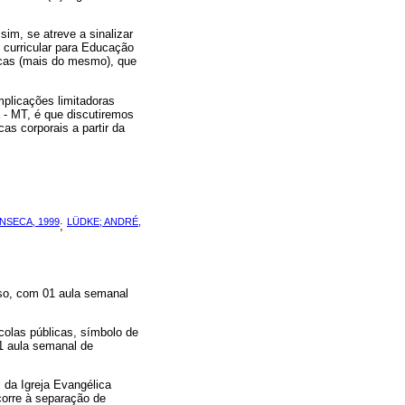
im, se atreve a sinalizar
 curricular para Educação
icas (mais do mesmo), que
mplicações limitadoras
 - MT, é que discutiremos
as corporais a partir da
NSECA, 1999
LÜDKE; ANDRÉ,
;
osso, com 01 aula semanal
colas públicas, símbolo de
1 aula semanal de
l da Igreja Evangélica
corre à separação de