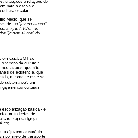
os, situações e relações de
zem para a escola e
 cultura escolar.
ino Médio, que se
adas de:
os “jovens alunos”
municação (TIC’s); os
dos “jovens alunos” do
dio em Cuiabá-MT se
o terreno da cultura e
 nos lazeres, que não
nais de existência, que
sentido, mesmo se esse se
de subterrânea”, um
 engajamentos culturais
 escolarização básica - e
tos ou indiretos de
licas, seja da Igreja
lico;
e, os “jovens alunos” da
cam por meio de transporte