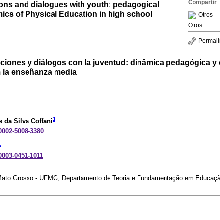
Compartir
ions and dialogues with youth: pedagogical
ics of Physical Education in high school
Otros
Otros
Permali
ciones y diálogos con la juventud: dinâmica pedagógica y c
 la enseñanza media
1
s da Silva Coffani
-0002-5008-3380
1
-0003-0451-1011
 Mato Grosso - UFMG, Departamento de Teoria e Fundamentação em Educação