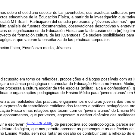
ones sobre el cotidiano escolar de las juventudes, sus prácticas culturales juv
tos educativos de la Educación Física, a partir de la investigación cualitati
iabá-MT-Brasil. Participaron del estudio profesores y "jóvenes alumnos", q
ión: análisis de fuentes documentales, observaciones descriptivas y entrevi
ias de significaciones de Educación Física con la discusión de la (in) legit
oyecto de formación cultural de las juventudes. Se sugiere posibilidades para 
agógicas que valoren la enseñanza de las prácticas corporales.
ación física; Enseñanza media; Jóvenes
 discussão em torno de reflexões, proposições e diálogos possíveis com as j
çar a dinâmica pedagógica e curricular da Educação Física no Ensino Médio, a
se processa a cultura escolar de três escolas (militar, laica e confessional),
osóficas e organizações pedagógicas de Ensino Médio para “jovens alunos” em
aliza, as realidades das práticas, engajamentos e culturas juvenis das três 
r a expressão da teatralidade cotidiana dos fazeres e práticas pedagógicas or
ação Física e nas relações que tecem com os “jovens alunos” do Ensino Médi
de apontamentos, que por vezes, engessam o caráter dinâmico das realidades
OLIVEIRA, 2000
ir e escrever” (
), de perspectiva socioantropológica, parece se
leitura dialógica, que nos permita aprender as presenças e as ausências de
o Ensino Médio, sem nos furtar ao desafio de contribuir com a reflexão do es