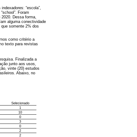
indexadores: “escola”,
e “school”. Foram
e 2020. Dessa forma,
uíam alguma conectividade
os que somente 2% dos
emos como critério a
o texto para revistas
esquisa. Finalizada a
cação junto aos usos,
ão, vinte (20) estudos
sileiros. Abaixo, no
Selecionado
1
10
0
3
0
2
2