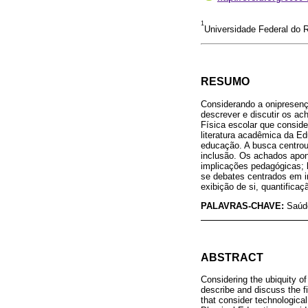
1
Universidade Federal do R
RESUMO
Considerando a onipresenç
descrever e discutir os a
Física escolar que conside
literatura acadêmica da E
educação. A busca centrou-s
inclusão. Os achados apon
implicações pedagógicas; 
se debates centrados em i
exibição de si, quantificaç
PALAVRAS-CHAVE:
Saúde
ABSTRACT
Considering the ubiquity o
describe and discuss the f
that consider technological