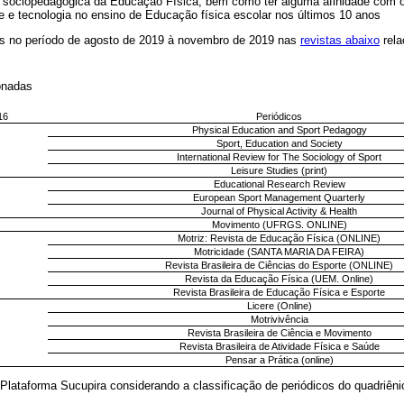
 sociopedagógica da Educação Física, bem como ter alguma afinidade com o
e e tecnologia no ensino de Educação física escolar nos últimos 10 anos
as no período de agosto de 2019 à novembro de 2019 nas
revistas abaixo
rela
ionadas
16
Periódicos
Physical Education and Sport Pedagogy
Sport, Education and Society
International Review for The Sociology of Sport
Leisure Studies (print)
Educational Research Review
European Sport Management Quarterly
Journal of Physical Activity & Health
Movimento (UFRGS. ONLINE)
Motriz: Revista de Educação Física (ONLINE)
Motricidade (SANTA MARIA DA FEIRA)
Revista Brasileira de Ciências do Esporte (ONLINE)
Revista da Educação Física (UEM. Online)
Revista Brasileira de Educação Física e Esporte
Licere (Online)
Motrivivência
Revista Brasileira de Ciência e Movimento
Revista Brasileira de Atividade Física e Saúde
Pensar a Prática (online)
Plataforma Sucupira considerando a classificação de periódicos do quadriên