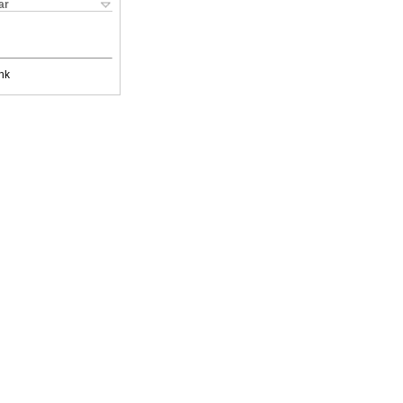
ar
nk