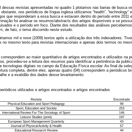
 dessas revistas apresentadas no quadro 1 plotamos nas barras de busca os 
 obstante, nos periódicos de língua inglesa utilizamos “health”, “technology” 
igos que responderam a essa busca e estavam dentro do período entre 2011 
minação foi analisar os resumos/abstracts dos artigos disponíveis e se poss
uisados e o período em foco. Diante dos resultados das análises percebem
m, de fato, o tema discorrido neste estudo.
ntramos mil e nove (1009) textos após a utilização dos três indexadores. Tiv
s no mesmo texto para revistas internacionais e apenas dois termos no mesm
 correspondem ao maior quantitativo de artigos encontrados e utilizados na p
os, procedeu-se a leitura dos resumos para identificar a pertinência da publi
e tecnologias digitais no campo da Educação Física escolar. Ao final da seleç
itura completa, dentre eles, apenas quatro (04) correspondem a periódicos bra
talhe e a exatidão dos dados desse levantamento.
periódicos utilizados e artigos encontrados e artigos encontrados
Revista
Encontrado
Physical Education and Sport Pedagogy
99
Sport, Education and Society
253
International Review For The Sociology of Sport
146
Leisure Studies (print)
197
European Sport Management Quarterly
43
Journal of Physical Activity & Health
57
Educational Research Review
44