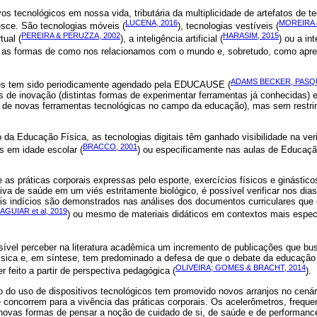
os tecnológicos em nossa vida, tributária da multiplicidade de artefatos de te
LUCENA, 2016
MOREIRA 
esce. São tecnologias móveis (
), tecnologias vestíveis (
PEREIRA & PERUZZA, 2002
HARASIM, 2015
tual (
), a inteligência artificial (
) ou a in
o as formas de como nos relacionamos com o mundo e, sobretudo, como ap
ADAMS BECKER, PASQU
des tem sido periodicamente agendado pela EDUCAUSE (
s de inovação (distintas formas de experimentar ferramentas já conhecidas) 
o de novas ferramentas tecnológicas no campo da educação), mas sem restri
a Educação Física, as tecnologias digitais têm ganhado visibilidade na veri
BRACCO, 2001
os em idade escolar (
) ou especificamente nas aulas de Educaçã
 as práticas corporais expressas pelo esporte, exercícios físicos e ginástic
va de saúde em um viés estritamente biológico, é possível verificar nos dia
ais indícios são demonstrados nas análises dos documentos curriculares qu
AGUIAR et al, 2019
) ou mesmo de materiais didáticos em contextos mais especí
ssível perceber na literatura acadêmica um incremento de publicações que bu
sica e, em síntese, tem predominado a defesa de que o debate da educação 
OLIVEIRA; GOMES & BRACHT, 2014
 feito a partir de perspectiva pedagógica (
).
o do uso de dispositivos tecnológicos tem promovido novos arranjos no cená
e concorrem para a vivência das práticas corporais. Os acelerômetros, frequ
 novas formas de pensar a noção de cuidado de si, de saúde e de performanc