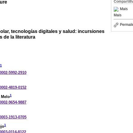
ture
Compartilh
Mais
Mais
Permali
olar, tecnologías digitales y salud: incursiones
 de la literatura
1
-0002-5992-2910
-0002-4819-0152
1
 Melo
-0002-9654-9887
-0003-1913-0705
1
újo
-0003-0114-8122