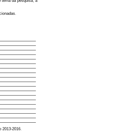
 tema da pesquisa, a
cionadas.
io 2013-2016.