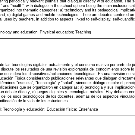
ing periodically relevant journals that dialogue directly with education. The 
” and “health”, with dialogue in the school sphere being the main inclusion crit
rganized into thematic categories: a) technology and its pedagogical implicat
 and; c) digital games and mobile technologies. There are debates centered on
l uses by teachers, in addition to aspects linked to self-display, self-quantifi
hnology and education; Physical education; Teaching
de las tecnologías digitales actualmente y el consumo masivo por parte de j
 discute los resultados de una revisión exploratoria del conocimiento sobre lo
ue considera los dispositivos/aplicaciones tecnológicas. Es una revisión no si
ucación Física considerando publicaciones relevantes que dialogan directam
érminos "escuela", "tecnología" y "salud", siendo el diálogo escolar el principa
licaciones que se organizaron en categorías: a) tecnología y sus implicacio
un debate ético y; c) juegos digitales y tecnologías móviles. Hay debates cen
de los usos tecnológicos de los docentes, además de los aspectos vinculado
mificación de la vida de los estudiantes.
; Tecnología y educación; Educación física; Enseñanza