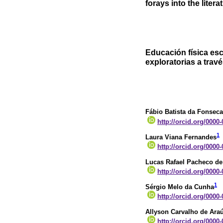
forays into the litera
Educación física esc
exploratorias a través
Fábio Batista da Fonseca
http://orcid.org/0000
1
Laura Viana Fernandes
http://orcid.org/0000
Lucas Rafael Pacheco de
http://orcid.org/0000
1
Sérgio Melo da Cunha
http://orcid.org/0000
Allyson Carvalho de Ara
http://orcid.org/0000