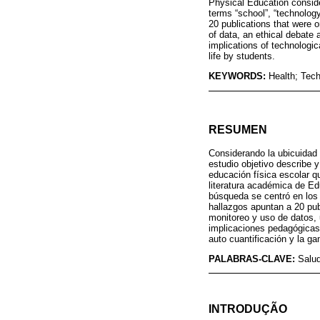
Physical Education consider
terms “school”, “technology
20 publications that were o
of data, an ethical debate
implications of technologica
life by students.
KEYWORDS:
Health; Tec
RESUMEN
Considerando la ubicuidad 
estudio objetivo describe y
educación física escolar q
literatura académica de Ed
búsqueda se centró en los t
hallazgos apuntan a 20 pub
monitoreo y uso de datos, 
implicaciones pedagógicas 
auto cuantificación y la ga
PALABRAS-CLAVE:
Salud
INTRODUÇÃO