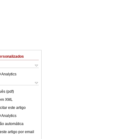
ersonalizados
 Analytics
uês (pdf)
 em XML
itar este artigo
 Analytics
ão automática
este artigo por email