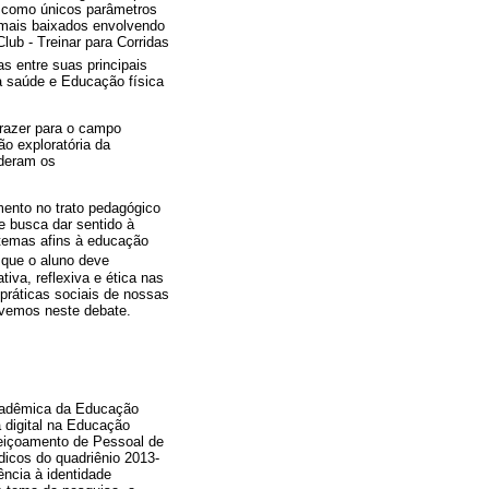
s como únicos parâmetros
 mais baixados envolvendo
ub - Treinar para Corridas
s entre suas principais
a saúde e Educação física
trazer para o campo
ão exploratória da
ideram os
mento no trato pedagógico
e busca dar sentido à
temas afins à educação
a que o aluno deve
tiva, reflexiva e ética nas
 práticas sociais de nossas
evemos neste debate.
 acadêmica da Educação
 digital na Educação
feiçoamento de Pessoal de
dicos do quadriênio 2013-
ência à identidade