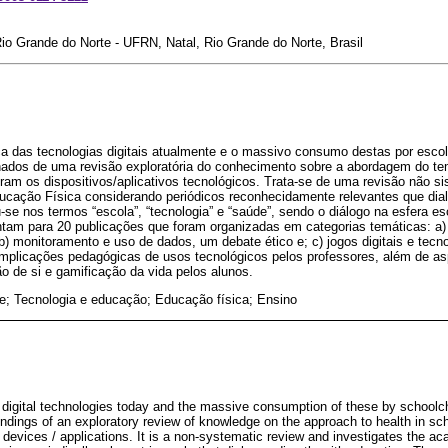
io Grande do Norte - UFRN, Natal, Rio Grande do Norte, Brasil
a das tecnologias digitais atualmente e o massivo consumo destas por escola
chados de uma revisão exploratória do conhecimento sobre a abordagem do 
ram os dispositivos/aplicativos tecnológicos. Trata-se de uma revisão não si
ducação Física considerando periódicos reconhecidamente relevantes que di
e nos termos “escola”, “tecnologia” e “saúde”, sendo o diálogo na esfera esco
tam para 20 publicações que foram organizadas em categorias temáticas: a)
b) monitoramento e uso de dados, um debate ético e; c) jogos digitais e tec
mplicações pedagógicas de usos tecnológicos pelos professores, além de as
ão de si e gamificação da vida pelos alunos.
; Tecnologia e educação; Educação física; Ensino
f digital technologies today and the massive consumption of these by schoolch
indings of an exploratory review of knowledge on the approach to health in s
 devices / applications. It is a non-systematic review and investigates the aca