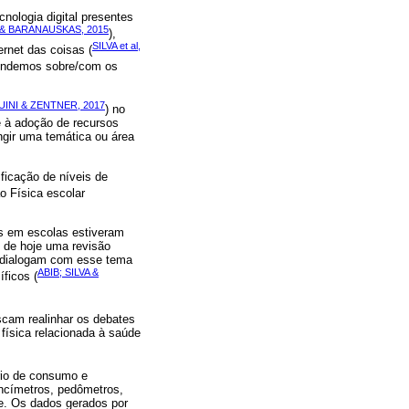
cnologia digital presentes
& BARANAUSKAS, 2015
),
SILVA et al,
ternet das coisas (
rendemos sobre/com os
INI & ZENTNER, 2017
) no
e à adoção de recursos
ngir uma temática ou área
ficação de níveis de
o Física escolar
os em escolas estiveram
s de hoje uma revisão
e dialogam com esse tema
ABIB; SILVA &
ficos (
scam realinhar os debates
física relacionada à saúde
rio de consumo e
encímetros, pedômetros,
e. Os dados gerados por