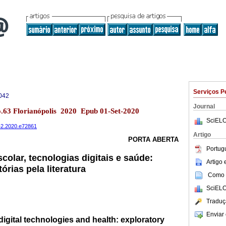
Serviços P
042
Journal
no.63 Florianópolis 2020 Epub 01-Set-2020
SciELO
042.2020.e72861
Artigo
PORTA ABERTA
Portug
colar, tecnologias digitais e saúde:
Artigo
órias pela literatura
Como c
SciELO
Traduç
Enviar 
digital technologies and health: exploratory