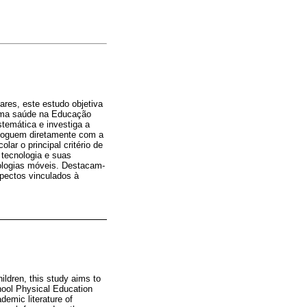
res, este estudo objetiva
tema saúde na Educação
stemática e investiga a
aloguem diretamente com a
lar o principal critério de
 tecnologia e suas
nologias móveis. Destacam-
pectos vinculados à
ildren, this study aims to
chool Physical Education
demic literature of