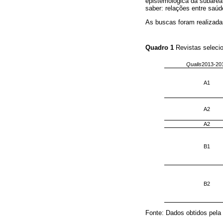
epistemológica da subárea
saber: relações entre saúd
As buscas foram realizad
Quadro 1
Revistas selec
Qualis
2013-20
A1
A2
A2
B1
B2
Fonte: Dados obtidos pela 