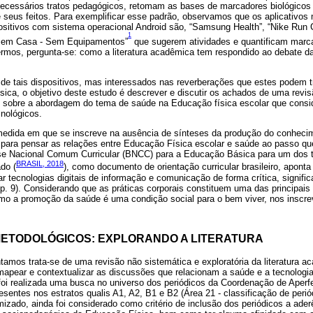
 necessários tratos pedagógicos, retomam as bases de marcadores biológico
e seus feitos. Para exemplificar esse padrão, observamos que os aplicativos
sitivos com sistema operacional Android são, “Samsung Health”, “Nike Run Cl
1
s em Casa - Sem Equipamentos”
que sugerem atividades e quantificam marca
ermos, pergunta-se: como a literatura acadêmica tem respondido ao debate d
 de tais dispositivos, mas interessados nas reverberações que estes podem 
ica, o objetivo deste estudo é descrever e discutir os achados de uma revis
 sobre a abordagem do tema de saúde na Educação física escolar que cons
cnológicos.
a medida em que se inscreve na ausência de sínteses da produção do conheci
s para pensar as relações entre Educação Física escolar e saúde ao passo qu
se Nacional Comum Curricular (BNCC) para a Educação Básica para um dos 
BRASIL, 2018
ado (
), como documento de orientação curricular brasileiro, apont
iar tecnologias digitais de informação e comunicação de forma crítica, significa
 (p. 9). Considerando que as práticas corporais constituem uma das principais
mo a promoção da saúde é uma condição social para o bem viver, nos inscr
ETODOLÓGICOS: EXPLORANDO A LITERATURA
tamos trata-se de uma revisão não sistemática e exploratória da literatura
mapear e contextualizar as discussões que relacionam a saúde e a tecnologia
o foi realizada uma busca no universo dos periódicos da Coordenação de Aper
sentes nos estratos qualis A1, A2, B1 e B2 (Área 21 - classificação de perió
mizado, ainda foi considerado como critério de inclusão dos periódicos a ader