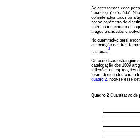
Ao acessarmos cada portal
“tecnologia” e “saúde”. Não
considerados todos os art
nosso parâmetro de discri
entre os indexadores pesq
artigos analisados envolve
No quantitativo geral enco
associação dos três termo
2
nacionais
.
Os periódicos estrangeiros
catalogação dos 1009 artig
reflexões ou implicações d
foram designados para a le
quadro 2
, nota-se esse de
Quadro 2
Quantitativo de 