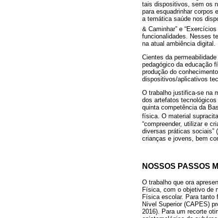
tais dispositivos, sem os
para esquadrinhar corpos 
a temática saúde nos dispo
& Caminhar” e “Exercício
funcionalidades. Nesses t
na atual ambiência digital.
Cientes da permeabilidade
pedagógico da educação fís
produção do conhecimento
dispositivos/aplicativos te
O trabalho justifica-se n
dos artefatos tecnológico
quinta competência da Ba
física. O material supracit
“compreender, utilizar e cr
diversas práticas sociais”
crianças e jovens, bem co
NOSSOS PASSOS M
O trabalho que ora apresen
Física, com o objetivo de 
Física escolar. Para tant
Nível Superior (CAPES) pre
2016). Para um recorte oti