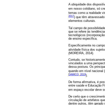
A ubiquidade dos dispositiv
em nosso cotidiano, só cr
temas como a realidade vir
2017
) que têm atravessad
elementos culturais.
Tal campo de possibilida
que se refere às tendência
tecnológicos (incorporaçã
de ensino específica.
Especificamente no campo d
atividade física dos sujeit
(MOREIRA, 2014).
Contudo, se historicamente
vinculados a uma perspecti
dessa postura. Os princip
quando em nível nacional (
DAMICO, 2019
).
De forma afirmativa, é po
entre saúde e Educação Fí
em espaço escolar deve ser
De certo que o cresciment
circulação de artefatos qu
dentre outros, têm gerado