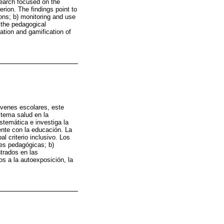
search focused on the
erion. The findings point to
ions; b) monitoring and use
 the pedagogical
cation and gamification of
óvenes escolares, este
 tema salud en la
stemática e investiga la
ente con la educación. La
l criterio inclusivo. Los
nes pedagógicas; b)
trados en las
s a la autoexposición, la