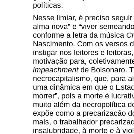
políticas.
Nesse limiar, é preciso segu
alma nova” e “viver semeando
conforme a letra da música
C
Nascimento. Com os versos 
instigar nos leitores e leitoras
motivação para, coletivament
impeachment
de Bolsonaro. Tr
necrocapitalismo, que, para a
uma dinâmica em que o Estad
morrer”, pois a morte é lucrati
muito além da necropolítica d
expõe como a precarização do
mais, o trabalhador precarizad
insalubridade, à morte e à vio