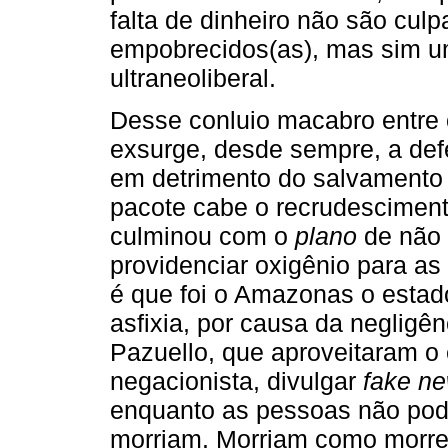
falta de dinheiro não são cul
empobrecidos(as), mas sim um
ultraneoliberal.
Desse conluio macabro entre
exsurge, desde sempre, a defe
em detrimento do salvament
pacote cabe o recrudesciment
culminou com o
plano
de não 
providenciar oxigênio para a
é que foi o Amazonas o esta
asfixia, por causa da negligê
Pazuello, que aproveitaram o
negacionista, divulgar
fake n
enquanto as pessoas não podia
morriam. Morriam como morre