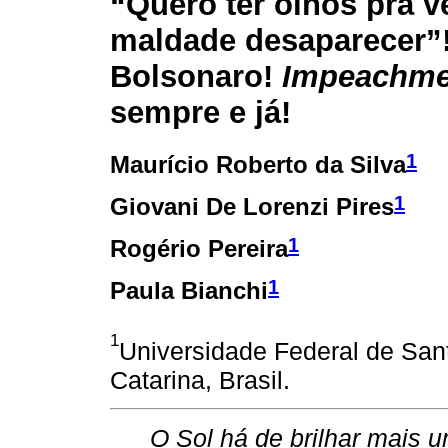
“Quero ter olhos pra v
maldade desaparecer”!
Bolsonaro!
Impeachme
sempre e já!
1
Maurício Roberto da Silva
1
Giovani De Lorenzi Pires
1
Rogério Pereira
1
Paula Bianchi
1
Universidade Federal de Sant
Catarina, Brasil.
O Sol há de brilhar mais 