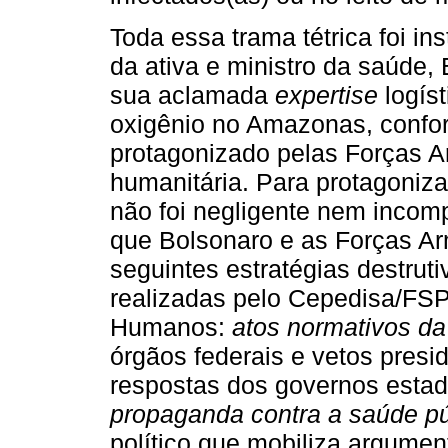
Toda essa trama tétrica foi in
da ativa e ministro da saúde,
sua aclamada
expertise
logíst
oxigênio no Amazonas, confor
protagonizado pelas Forças A
humanitária. Para protagoniz
não foi negligente nem incom
que Bolsonaro e as Forças A
seguintes estratégias destrut
realizadas pelo Cepedisa/FSP
Humanos:
atos normativos da
órgãos federais e vetos presi
respostas dos governos estad
propaganda contra a saúde pú
político que mobiliza argume