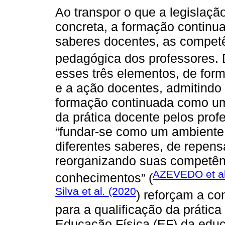
Ao transpor o que a legislaçã
concreta, a formação continua
saberes docentes, as competên
pedagógica dos professores.
esses três elementos, de form
e a ação docentes, admitindo
formação continuada como um
da prática docente pelos prof
“fundar-se como um ambiente 
diferentes saberes, de repensa
reorganizando suas competên
AZEVEDO et al
conhecimentos” (
Silva et al
.
(2020
) reforçam a co
para a qualificação da prátic
Educação Física (EF) da edu