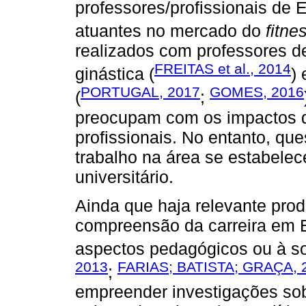
professores/profissionais de 
atuantes no mercado do
fitne
realizados com professores 
FREITAS et al., 2014
ginástica (
)
PORTUGAL, 2017
GOMES, 2016
(
;
preocupam com os impactos d
profissionais. No entanto, qu
trabalho na área se estabele
universitário.
Ainda que haja relevante pro
compreensão da carreira em 
aspectos pedagógicos ou à so
2013
FARIAS; BATISTA; GRAÇA, 
;
empreender investigações sobr