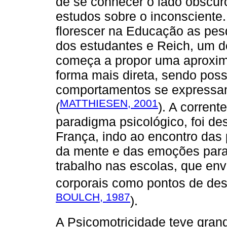
de se conhecer o lado obscu
estudos sobre o inconsciente
florescer na Educação as pes
dos estudantes e Reich, um d
começa a propor uma aproxim
forma mais direta, sendo poss
comportamentos se expressam
MATTHIESEN, 2001
(
). A corrent
paradigma psicológico, foi de
França, indo ao encontro das 
da mente e das emoções para 
trabalho nas escolas, que en
corporais como pontos de des
BOULCH, 1987
).
A Psicomotricidade teve gran