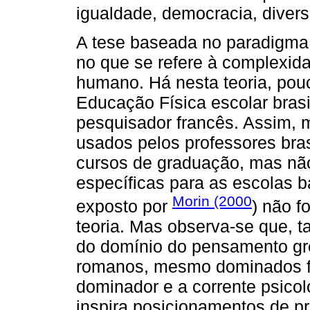
igualdade, democracia, divers
A tese baseada no paradigma 
no que se refere à complexi
humano. Há nesta teoria, po
Educação Física escolar brasi
pesquisador francês. Assim, m
usados pelos professores bra
cursos de graduação, mas nã
específicas para as escolas bá
Morin (2000
exposto por
) não f
teoria. Mas observa-se que, t
do domínio do pensamento gr
romanos, mesmo dominados fi
dominador e a corrente psicol
inspira posicionamentos de pr