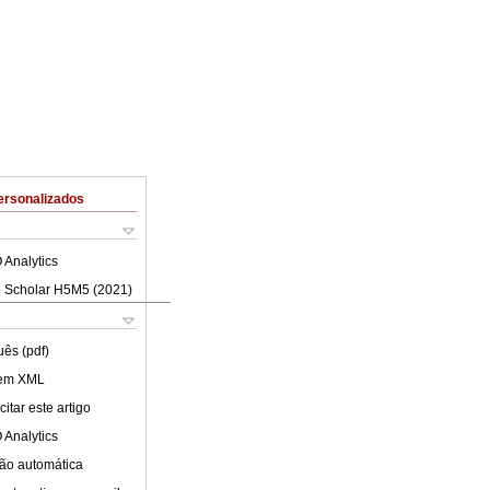
ersonalizados
 Analytics
 Scholar H5M5 (
2021
)
uês (pdf)
 em XML
itar este artigo
 Analytics
ão automática