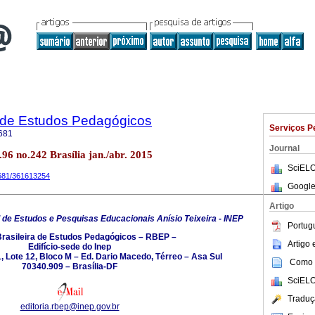
a de Estudos Pedagógicos
Serviços P
681
Journal
.96 no.242 Brasília jan./abr. 2015
SciELO
6681/361613254
Google
Artigo
l de Estudos e Pesquisas Educacionais Anísio Teixeira - INEP
Portug
Brasileira de Estudos Pedagógicos – RBEP –
Artigo
Edifício-sede do Inep
 Lote 12, Bloco M – Ed. Dario Macedo, Térreo – Asa Sul
Como c
70340.909 – Brasília-DF
SciELO
Traduç
editoria.rbep@inep.gov.br