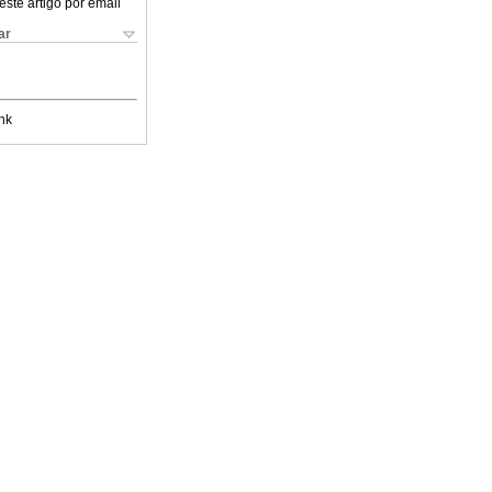
este artigo por email
ar
nk