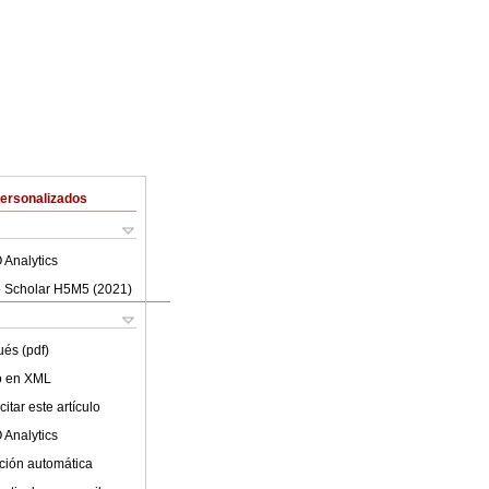
Personalizados
 Analytics
 Scholar H5M5 (
2021
)
ués (pdf)
lo en XML
itar este artículo
 Analytics
ción automática