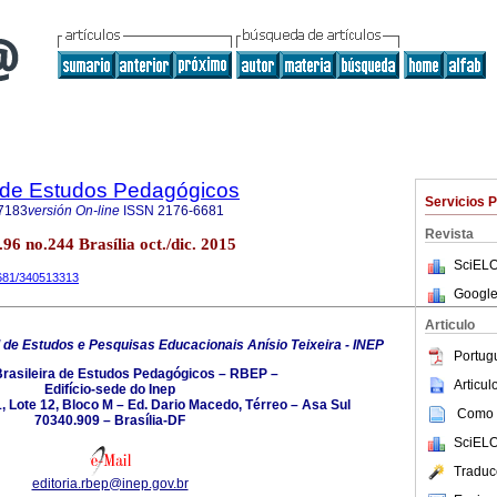
a de Estudos Pedagógicos
Servicios 
7183
versión On-line
ISSN
2176-6681
Revista
.96 no.244 Brasília oct./dic. 2015
SciELO
6681/340513313
Google
Articulo
l de Estudos e Pesquisas Educacionais Anísio Teixeira - INEP
Portug
Brasileira de Estudos Pedagógicos – RBEP –
Articu
Edifício-sede do Inep
 Lote 12, Bloco M – Ed. Dario Macedo, Térreo – Asa Sul
Como c
70340.909 – Brasília-DF
SciELO
Traduc
editoria.rbep@inep.gov.br