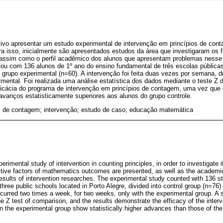
tivo apresentar um estudo experimental de intervenção em princípios de con
ara isso, inicialmente são apresentados estudos da área que investigaram os f
ssim como o perfil acadêmico dos alunos que apresentam problemas nesse 
ou com 136 alunos de 1º ano do ensino fundamental de três escolas públicas 
 grupo experimental (n=60). A intervenção foi feita duas vezes por semana,
mental. Foi realizada uma análise estatística dos dados mediante o teste Z
ficácia do programa de intervenção em princípios de contagem, uma vez que 
vanços estatisticamente superiores aos alunos do grupo controle.
os de contagem; intervenção; estudo de caso; educação matemática
erimental study of intervention in counting principles, in order to investigate 
ictive factors of mathematics outcomes are presented, as well as the academic 
esults of intervention researches. The experimental study counted with 136 st
hree public schools located in Porto Alegre, divided into control group (n=76
curred two times a week, for two weeks, only with the experimental group. A st
e Z test of comparison, and the results demonstrate the efficacy of the inter
in the experimental group show statistically higher advances than those of the