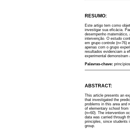
RESUMO:
Este artigo tem como obje
investigar sua eficácia. P
desempenho matemático, a
intervenção. O estudo cont
em grupo controle (n=76) e
apenas com o grupo experi
resultados evidenciam a e
experimental demonstram a
Palavras-chave:
princípi
ABSTRACT:
This article presents an exp
that investigated the pred
problems in this area and r
of elementary school from t
(n=60). The intervention oc
data was carried through th
principles, since students 
group.