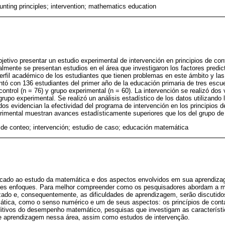
unting principles; intervention; mathematics education
jetivo presentar un estudio experimental de intervención en principios de cont
cialmente se presentan estudios en el área que investigaron los factores predic
rfil académico de los estudiantes que tienen problemas en este ámbito y las
ontó con 136 estudiantes del primer año de la educación primaria de tres escu
 control (n = 76) y grupo experimental (n = 60). La intervención se realizó do
rupo experimental. Se realizó un análisis estadístico de los datos utilizando 
dos evidencian la efectividad del programa de intervención en los principios d
rimental muestran avances estadísticamente superiores que los del grupo de 
s de conteo; intervención; estudio de caso; educación matemática
cado ao estudo da matemática e dos aspectos envolvidos em sua aprendizag
tes enfoques. Para melhor compreender como os pesquisadores abordam a m
zado e, consequentemente, as dificuldades de aprendizagem, serão discutid
ática, como o senso numérico e um de seus aspectos: os princípios de cont
itivos do desempenho matemático, pesquisas que investigam as característi
e aprendizagem nessa área, assim como estudos de intervenção.