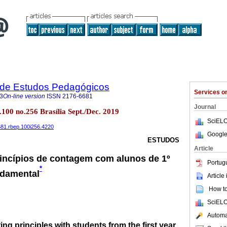
a de Estudos Pedagógicos
Services 
3
On-line version
ISSN
2176-6681
Journal
l.100 no.256 Brasília Sept./Dec. 2019
SciELO
6681.rbep.100i256.4220
Google
ESTUDOS
Article
incípios de contagem com alunos de 1º
Portug
*
ndamental
Article
How to 
SciELO
Automat
ing principles with students from the first year