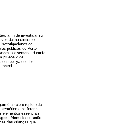
eo, a fin de investigar su
tivos del rendimiento
 investigaciones de
elas públicas de Porto
s veces por semana, durante
la prueba Z de
e conteo, ya que los
control.
em é amplo e repleto de
atemática e os fatores
os elementos essenciais
agem. Além disso, serão
cas das crianças que