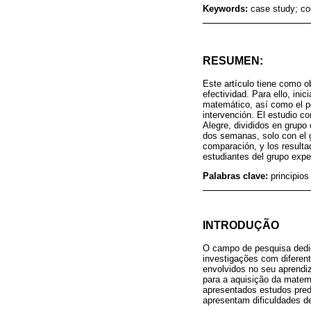
Keywords:
case study; co
RESUMEN:
Este artículo tiene como ob
efectividad. Para ello, ini
matemático, así como el pe
intervención. El estudio c
Alegre, divididos en grupo
dos semanas, solo con el g
comparación, y los resulta
estudiantes del grupo expe
Palabras clave:
principio
INTRODUÇÃO
O campo de pesquisa dedi
investigações com diferen
envolvidos no seu aprendi
para a aquisição da matem
apresentados estudos pred
apresentam dificuldades d