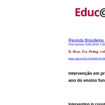
Revista Brasileir
Print version
ISSN
0034-718
R. Bras. Est. Pedag. vo
https://doi.org/10.24109/2176-
Intervenção em pr
ano do ensino fu
Intervention in count