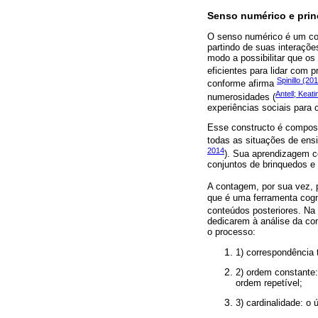
Senso numérico e prin
O senso numérico é um con
partindo de suas interaçõ
modo a possibilitar que os
eficientes para lidar com 
Spinillo (20
conforme afirma
Antell; Keat
numerosidades (
experiências sociais para 
Esse constructo é compost
todas as situações de ensi
2014
). Sua aprendizagem co
conjuntos de brinquedos e
A contagem, por sua vez, 
que é uma ferramenta cogn
conteúdos posteriores. Na 
dedicarem à análise da co
o processo:
1) correspondência
2) ordem constante
ordem repetível;
3) cardinalidade: o