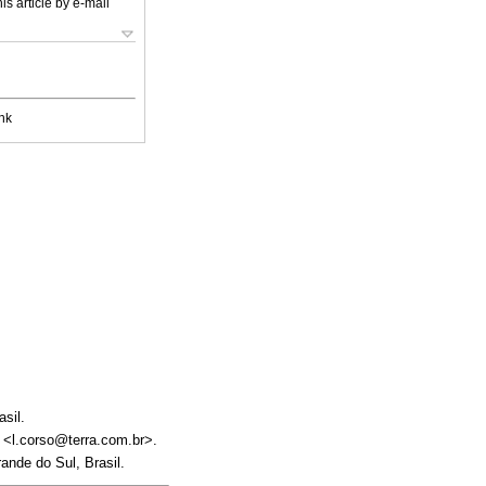
is article by e-mail
nk
sil.
: <l.corso@terra.com.br>.
nde do Sul, Brasil.