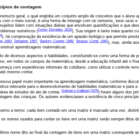
cípios de contagem
structo geral, o qual engloba um conjunto amplo de conceitos que o aluno 
es com o meio social; é uma forma de interagir com os números, seus usos e 
 sujeitos lidem com situações diárias que envolvam quantificações e que de
Corso; Dorneles, 2010
problemas numéricos (
). Sua origem é tanto inata quanto c
14
), há comprovação da existência de um aparato biológico que permite prest
ing, 1983
Dehaene, 1997
Starkey; Cooper, 1980
Strauss; Curtis, 1981
;
;
;
), mas, ainda ass
construir aprendizagens matemáticas.
o de diversos aspectos e habilidades, constituindo-se como uma forma de 
no, em todos os campos da matemática, desde a educação infantil até o final
meça com experiências informais do cotidiano, como utilizar o controle remo
 até mesmo contar.
possui papel muito importante na aprendizagem matemática, conforme discu
itiva relevante para o desenvolvimento de habilidades matemáticas e para 
Gelman e Gallistel (1978
área de estudos do ato de contar,
) foram alguns dos pr
ntagem das crianças. Os autores evidenciaram a existência de cinco princí
 termo a termo: cada item contado em uma matriz é marcado uma vez, distin
: os nomes usados para contar os itens em uma matriz serão sempre ditos
 último nome dito ao final da contagem de itens em uma matriz corresponde ao 