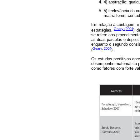
4) abstração: qualq
5) irrelevância da
matriz forem contad
Em relação à contagem, é p
Geary (2004
estratégias,
) i
se refere aos procedimentos
as duas parcelas e depois re
enquanto o segundo consist
Geary, 2004
(
).
Os estudos preditivos ap
desempenho matemático pos
como fatores com forte va