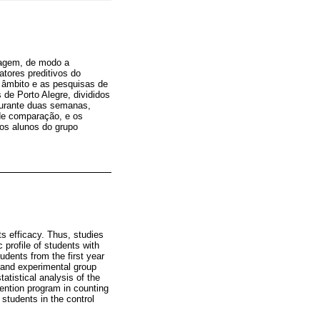
tagem, de modo a
atores preditivos do
âmbito e as pesquisas de
de Porto Alegre, divididos
 durante duas semanas,
 de comparação, e os
os alunos do grupo
its efficacy. Thus, studies
profile of students with
udents from the first year
) and experimental group
atistical analysis of the
vention program in counting
 students in the control