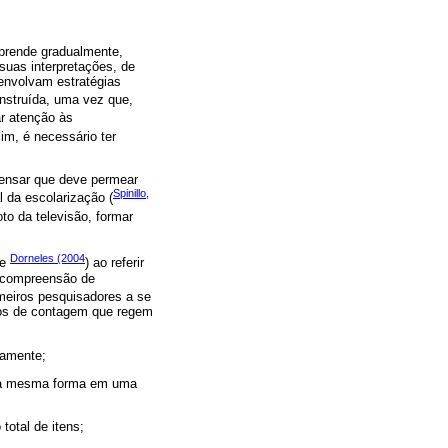
aprende gradualmente,
suas interpretações, de
senvolvam estratégias
onstruída, uma vez que,
ar atenção às
im, é necessário ter
pensar que deve permear
Spinillo,
 da escolarização (
to da televisão, formar
Dorneles (2004
te
) ao referir
a compreensão de
imeiros pesquisadores a se
pios de contagem que regem
tamente;
 da mesma forma em uma
total de itens;