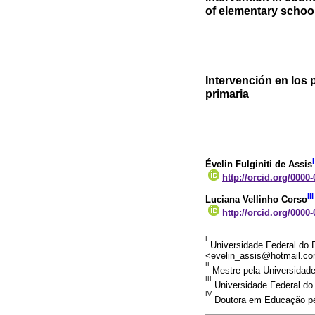
of elementary schoo
Intervención en los 
primaria
I
Évelin Fulginiti de Assis
http://orcid.org/0000
III
Luciana Vellinho Corso
http://orcid.org/0000
I
Universidade Federal do R
<evelin_assis@hotmail.c
II
Mestre pela Universidade
III
Universidade Federal do 
IV
Doutora em Educação pela