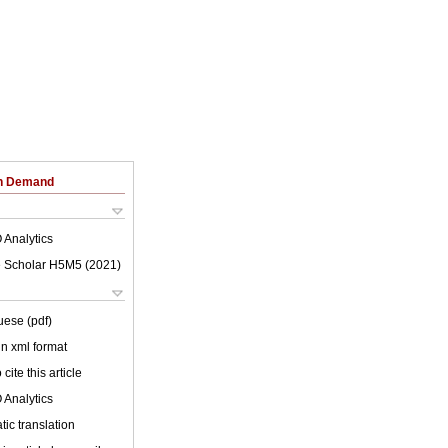
on Demand
 Analytics
 Scholar H5M5 (
2021
)
uese (pdf)
 in xml format
cite this article
 Analytics
ic translation