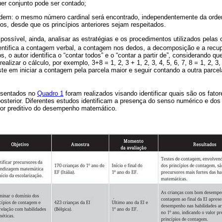
uer conjunto pode ser contado;
 ordem: o mesmo número cardinal será encontrado, independentemente da ord
os, desde que os princípios anteriores sejam respeitados.
ossível, ainda, analisar as estratégias e os procedimentos utilizados pelas 
dentifica a contagem verbal, a contagem nos dedos, a decomposição e a recu
, o autor identifica o “contar todos” e o “contar a partir de”, considerando qu
alizar o cálculo, por exemplo, 3+8 = 1, 2, 3 + 1, 2, 3, 4, 5, 6, 7, 8 = 1, 2, 3, 4
e em iniciar a contagem pela parcela maior e seguir contando a outra parcel
resentados no
Quadro 1
foram realizados visando identificar quais são os fator
terior. Diferentes estudos identificam a presença do senso numérico e dos
lor preditivo do desempenho matemático.