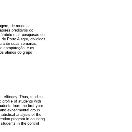
tagem, de modo a
atores preditivos do
âmbito e as pesquisas de
de Porto Alegre, divididos
 durante duas semanas,
 de comparação, e os
os alunos do grupo
its efficacy. Thus, studies
profile of students with
udents from the first year
) and experimental group
atistical analysis of the
vention program in counting
 students in the control