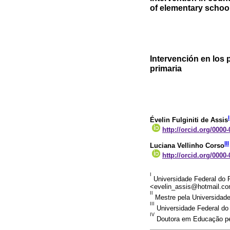
of elementary schoo
Intervención en los 
primaria
I
Évelin Fulginiti de Assis
http://orcid.org/0000
III
Luciana Vellinho Corso
http://orcid.org/0000
I
Universidade Federal do R
<evelin_assis@hotmail.c
II
Mestre pela Universidade
III
Universidade Federal do 
IV
Doutora em Educação pela