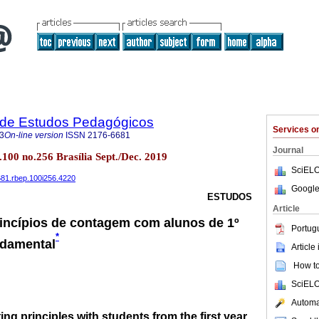
a de Estudos Pedagógicos
Services 
3
On-line version
ISSN
2176-6681
Journal
l.100 no.256 Brasília Sept./Dec. 2019
SciELO
6681.rbep.100i256.4220
Google
ESTUDOS
Article
incípios de contagem com alunos de 1º
Portug
*
ndamental
Article
How to 
SciELO
Automat
ing principles with students from the first year