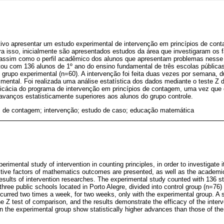
tivo apresentar um estudo experimental de intervenção em princípios de con
ara isso, inicialmente são apresentados estudos da área que investigaram os f
ssim como o perfil acadêmico dos alunos que apresentam problemas nesse 
ou com 136 alunos de 1º ano do ensino fundamental de três escolas públicas 
 grupo experimental (n=60). A intervenção foi feita duas vezes por semana,
mental. Foi realizada uma análise estatística dos dados mediante o teste Z
ficácia do programa de intervenção em princípios de contagem, uma vez que 
vanços estatisticamente superiores aos alunos do grupo controle.
os de contagem; intervenção; estudo de caso; educação matemática
erimental study of intervention in counting principles, in order to investigate 
ictive factors of mathematics outcomes are presented, as well as the academic 
esults of intervention researches. The experimental study counted with 136 st
hree public schools located in Porto Alegre, divided into control group (n=76
curred two times a week, for two weeks, only with the experimental group. A st
e Z test of comparison, and the results demonstrate the efficacy of the inter
in the experimental group show statistically higher advances than those of the