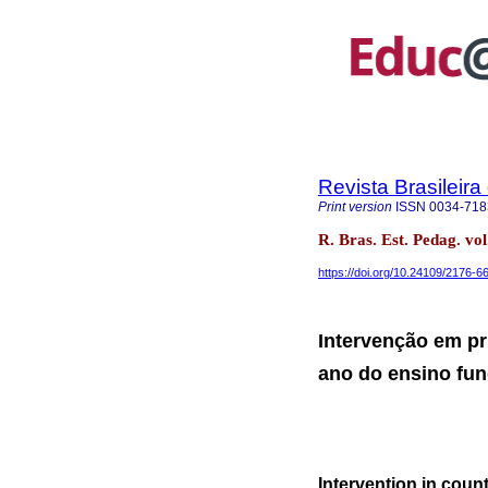
Revista Brasileir
Print version
ISSN
0034-718
R. Bras. Est. Pedag. vo
https://doi.org/10.24109/2176-
Intervenção em pr
ano do ensino fu
Intervention in count