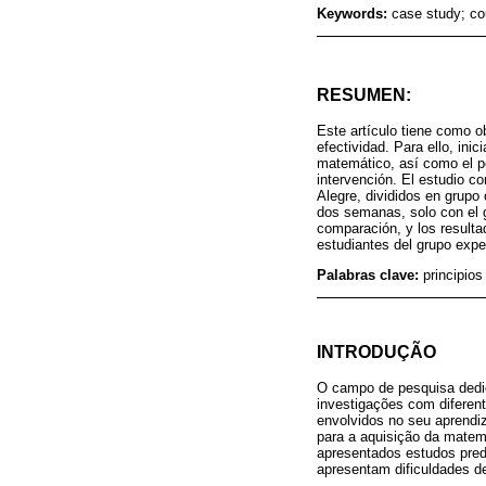
Keywords:
case study; co
RESUMEN:
Este artículo tiene como ob
efectividad. Para ello, ini
matemático, así como el pe
intervención. El estudio c
Alegre, divididos en grupo
dos semanas, solo con el g
comparación, y los resulta
estudiantes del grupo expe
Palabras clave:
principio
INTRODUÇÃO
O campo de pesquisa dedi
investigações com diferen
envolvidos no seu aprendi
para a aquisição da matem
apresentados estudos pred
apresentam dificuldades d