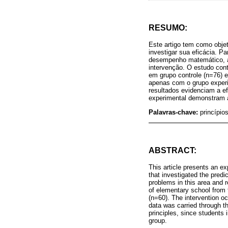
RESUMO:
Este artigo tem como obje
investigar sua eficácia. P
desempenho matemático, a
intervenção. O estudo cont
em grupo controle (n=76) e
apenas com o grupo experi
resultados evidenciam a e
experimental demonstram a
Palavras-chave:
princípi
ABSTRACT:
This article presents an exp
that investigated the pred
problems in this area and r
of elementary school from t
(n=60). The intervention oc
data was carried through th
principles, since students 
group.