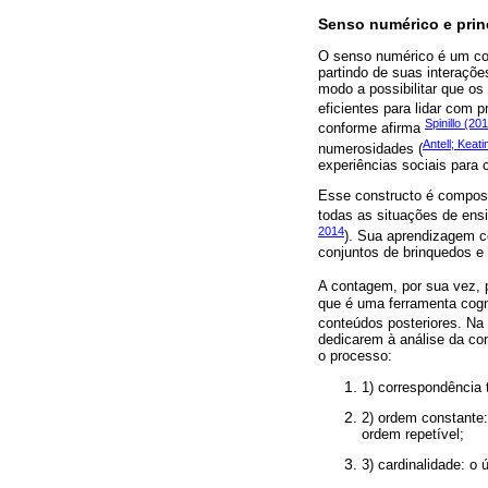
Senso numérico e prin
O senso numérico é um con
partindo de suas interaçõ
modo a possibilitar que os
eficientes para lidar com 
Spinillo (20
conforme afirma
Antell; Keat
numerosidades (
experiências sociais para 
Esse constructo é compost
todas as situações de ensi
2014
). Sua aprendizagem co
conjuntos de brinquedos e
A contagem, por sua vez, 
que é uma ferramenta cogn
conteúdos posteriores. Na 
dedicarem à análise da co
o processo:
1) correspondência
2) ordem constante
ordem repetível;
3) cardinalidade: o