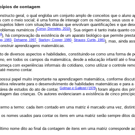
cípios de contagem
structo geral, o qual engloba um conjunto amplo de conceitos que o aluno 
es com o meio social; é uma forma de interagir com os números, seus usos e 
 sujeitos lidem com situações diárias que envolvam quantificações e que de
Corso; Dorneles, 2010
problemas numéricos (
). Sua origem é tanto inata quanto c
14
), há comprovação da existência de um aparato biológico que permite prest
ing, 1983
Dehaene, 1997
Starkey; Cooper, 1980
Strauss; Curtis, 1981
;
;
;
), mas, ainda ass
construir aprendizagens matemáticas.
o de diversos aspectos e habilidades, constituindo-se como uma forma de 
no, em todos os campos da matemática, desde a educação infantil até o final
meça com experiências informais do cotidiano, como utilizar o controle remo
 até mesmo contar.
possui papel muito importante na aprendizagem matemática, conforme discu
itiva relevante para o desenvolvimento de habilidades matemáticas e para 
Gelman e Gallistel (1978
área de estudos do ato de contar,
) foram alguns dos pr
ntagem das crianças. Os autores evidenciaram a existência de cinco princí
 termo a termo: cada item contado em uma matriz é marcado uma vez, distin
: os nomes usados para contar os itens em uma matriz serão sempre ditos
 último nome dito ao final da contagem de itens em uma matriz corresponde ao 