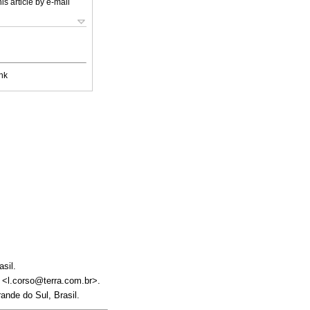
is article by e-mail
nk
sil.
: <l.corso@terra.com.br>.
nde do Sul, Brasil.