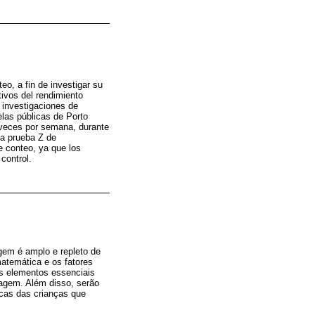
eo, a fin de investigar su
tivos del rendimiento
 investigaciones de
elas públicas de Porto
s veces por semana, durante
la prueba Z de
e conteo, ya que los
control.
em é amplo e repleto de
atemática e os fatores
os elementos essenciais
agem. Além disso, serão
cas das crianças que