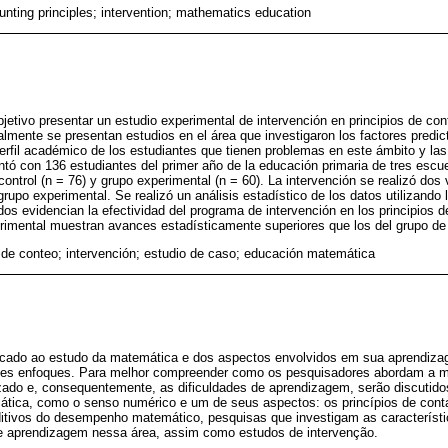
unting principles; intervention; mathematics education
jetivo presentar un estudio experimental de intervención en principios de cont
cialmente se presentan estudios en el área que investigaron los factores predic
rfil académico de los estudiantes que tienen problemas en este ámbito y las
ontó con 136 estudiantes del primer año de la educación primaria de tres escu
 control (n = 76) y grupo experimental (n = 60). La intervención se realizó do
rupo experimental. Se realizó un análisis estadístico de los datos utilizando 
dos evidencian la efectividad del programa de intervención en los principios d
rimental muestran avances estadísticamente superiores que los del grupo de 
s de conteo; intervención; estudio de caso; educación matemática
cado ao estudo da matemática e dos aspectos envolvidos em sua aprendizag
tes enfoques. Para melhor compreender como os pesquisadores abordam a m
zado e, consequentemente, as dificuldades de aprendizagem, serão discutid
ática, como o senso numérico e um de seus aspectos: os princípios de cont
itivos do desempenho matemático, pesquisas que investigam as característi
e aprendizagem nessa área, assim como estudos de intervenção.