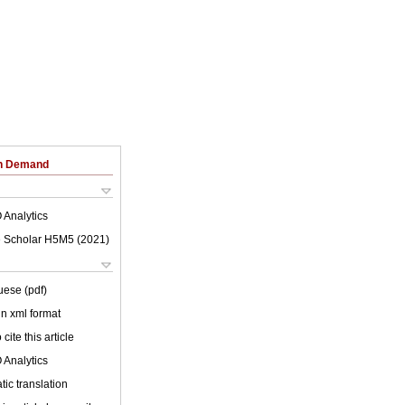
on Demand
 Analytics
 Scholar H5M5 (
2021
)
uese (pdf)
 in xml format
cite this article
 Analytics
ic translation