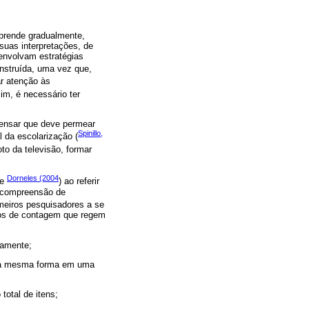
aprende gradualmente,
suas interpretações, de
senvolvam estratégias
onstruída, uma vez que,
ar atenção às
im, é necessário ter
pensar que deve permear
Spinillo,
 da escolarização (
to da televisão, formar
Dorneles (2004
te
) ao referir
a compreensão de
imeiros pesquisadores a se
pios de contagem que regem
tamente;
 da mesma forma em uma
total de itens;