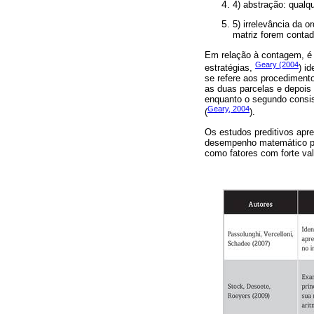
4) abstração: qualq
5) irrelevância da
matriz forem contad
Em relação à contagem, é p
Geary (2004
estratégias,
) i
se refere aos procedimentos
as duas parcelas e depois re
enquanto o segundo consist
Geary, 2004
(
).
Os estudos preditivos ap
desempenho matemático pos
como fatores com forte va