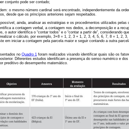
uer conjunto pode ser contado;
 ordem: o mesmo número cardinal será encontrado, independentemente da ord
os, desde que os princípios anteriores sejam respeitados.
ossível, ainda, analisar as estratégias e os procedimentos utilizados pelas 
dentifica a contagem verbal, a contagem nos dedos, a decomposição e a recu
, o autor identifica o “contar todos” e o “contar a partir de”, considerando qu
alizar o cálculo, por exemplo, 3+8 = 1, 2, 3 + 1, 2, 3, 4, 5, 6, 7, 8 = 1, 2, 3, 4
e em iniciar a contagem pela parcela maior e seguir contando a outra parcel
resentados no
Quadro 1
foram realizados visando identificar quais são os fator
terior. Diferentes estudos identificam a presença do senso numérico e dos
lor preditivo do desempenho matemático.