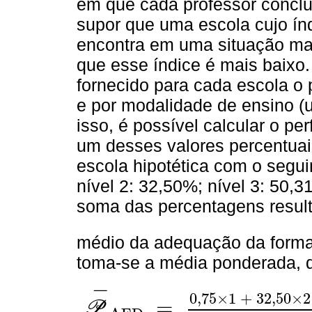
em que cada professor conclu
supor que uma escola cujo ín
encontra em uma situação ma
que esse índice é mais baixo
fornecido para cada escola o
e por modalidade de ensino (
isso, é possível calcular o pe
um desses valores percentuai
escola hipotética com o seguin
nível 2: 32,50%; nível 3: 50,3
soma das percentagens resulta
médio da adequação da form
toma-se a média ponderada, d
−
0,75
×
1
+
32,50
×
2
=
P