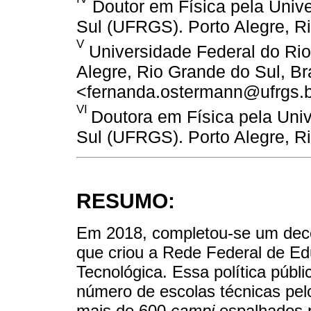
Doutor em Física pela Univ
Sul (UFRGS). Porto Alegre, Ri
V
Universidade Federal do Ri
Alegre, Rio Grande do Sul, Bra
<fernanda.ostermann@ufrgs.b
VI
Doutora em Física pela Uni
Sul (UFRGS). Porto Alegre, Ri
RESUMO:
Em 2018, completou-se um decên
que criou a Rede Federal de Edu
Tecnológica. Essa política públ
número de escolas técnicas pel
mais de 600
campi
espalhados p