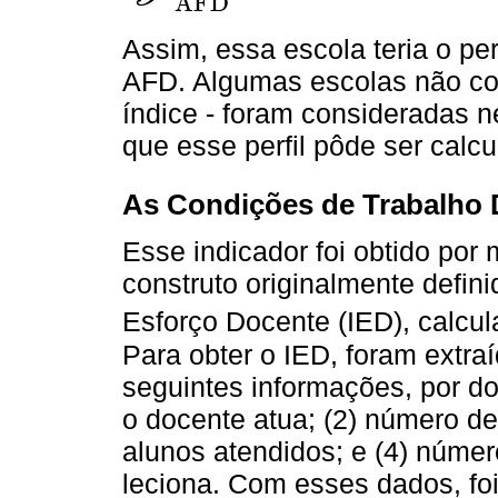
AFD
P
-
AFD
=
0,75
×
1
+
32,50
×
2
+
50,31
×
3
+
10,24
×
4
+
Assim, essa escola teria o per
AFD. Algumas escolas não co
índice - foram consideradas 
que esse perfil pôde ser calcu
As Condições de Trabalho 
Esse indicador foi obtido po
construto originalmente defin
Esforço Docente (IED), calcul
Para obter o IED, foram extr
seguintes informações, por d
o docente atua; (2) número de
alunos atendidos; e (4) númer
leciona. Com esses dados, fo