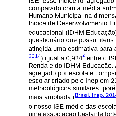
ISE, esse índice foi agregado
comparado com a média aritm
Humano Municipal na dimens
Índice de Desenvolvimento H
educacional (IDHM Educação
questionário que possui itens 
atingida uma estimativa para 
2
2014
) igual a 0,924
entre o I
Renda e do IDHM Educação. A
agregado por escola e compa
escolar criado pelo Inep em 
metodológicos similares, po
Brasil. Inep, 20
mais ampliada (
o nosso ISE médio das escolas
uma associação bastante fort