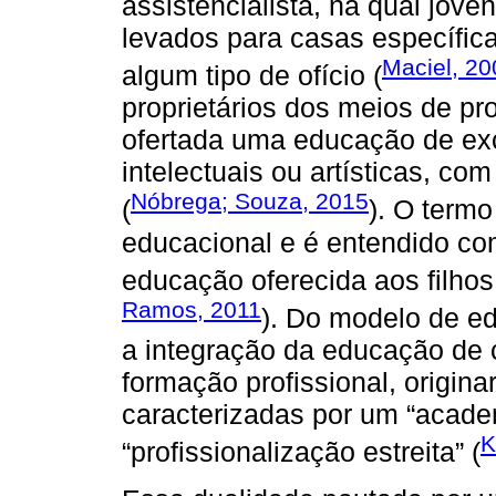
assistencialista, na qual jov
levados para casas específic
Maciel, 20
algum tipo de ofício (
proprietários dos meios de p
ofertada uma educação de ex
intelectuais ou artísticas, com
Nóbrega; Souza, 2015
(
). O term
educacional e é entendido co
educação oferecida aos filhos
Ramos, 2011
). Do modelo de ed
a integração da educação de c
formação profissional, origi
caracterizadas por um “acad
K
“profissionalização estreita” (