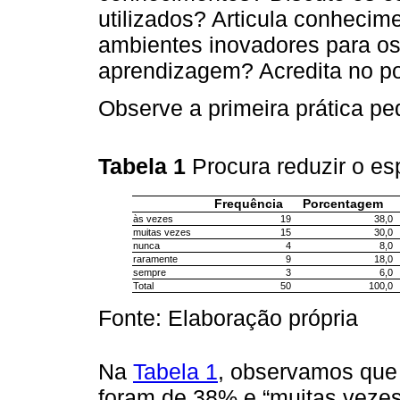
utilizados? Articula conhecime
ambientes inovadores para os
aprendizagem? Acredita no po
Observe a primeira prática p
Tabela 1
Procura reduzir o e
Frequência
Porcentagem
às vezes
19
38,0
muitas vezes
15
30,0
nunca
4
8,0
raramente
9
18,0
sempre
3
6,0
Total
50
100,0
Fonte: Elaboração própria
Na
Tabela 1
, observamos que 
foram de 38% e “muitas veze