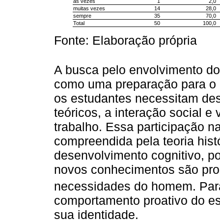
às vezes
1
2,0
muitas vezes
14
28,0
sempre
35
70,0
Total
50
100,0
Fonte: Elaboração própria
A busca pelo envolvimento d
como uma preparação para o ex
os estudantes necessitam de
teóricos, a interação social 
trabalho. Essa participação n
compreendida pela teoria hist
desenvolvimento cognitivo, po
novos conhecimentos são pro
necessidades do homem. Pa
comportamento proativo do est
sua identidade.