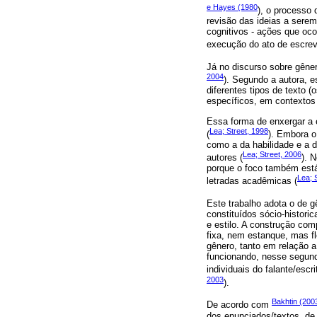
e Hayes (1980
), o processo 
revisão das ideias a sere
cognitivos - ações que oc
execução do ato de escrev
Já no discurso sobre gêner
2004
). Segundo a autora, e
diferentes tipos de texto 
específicos, em contextos
Essa forma de enxergar a 
Lea; Street, 1998
(
). Embora o
como a da habilidade e a 
Lea; Street, 2006
autores (
). 
porque o foco também está
Lea; 
letradas acadêmicas (
Este trabalho adota o de g
constituídos sócio-histori
e estilo. A construção com
fixa, nem estanque, mas fl
gênero, tanto em relação a 
funcionando, nesse segund
individuais do falante/esc
2003
).
Bakhtin (200
De acordo com
dos enunciados/textos, d