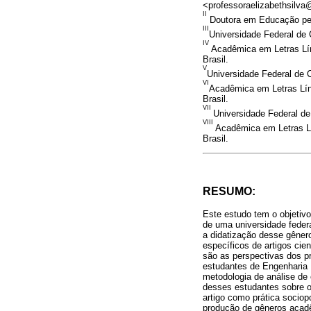
<professoraelizabethsilv
II
Doutora em Educação pela
III
Universidade Federal de
IV
Acadêmica em Letras Lín
Brasil.
V
Universidade Federal de 
VI
Acadêmica em Letras Lín
Brasil.
VII
Universidade Federal d
VIII
Acadêmica em Letras L
Brasil.
RESUMO:
Este estudo tem o objetivo 
de uma universidade federa
a didatização desse gêner
específicos de artigos cie
são as perspectivas dos p
estudantes de Engenharia 
metodologia de análise de
desses estudantes sobre o 
artigo como prática sociop
produção de gêneros acad