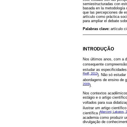
semiestructuradas con estu
basada en la metodología d
que las percepciones de es
artículo como práctica soci
para ampliar el debate so
Palabras clave:
artículo c
INTRODUÇÃO
Nos últimos anos, com a d
consequente compreensão d
estudar as especificidades 
Reiff, 2013
). Não só estudar
abordagens de ensino de gê
2009
).
Nos contextos acadêmicos,
estágio e o artigo científi
voltados para sua didatiza
ilustrar um artigo científico
Marconi; Lakatos, 
científica (
academia como produzir um
divulgação de conhecimen