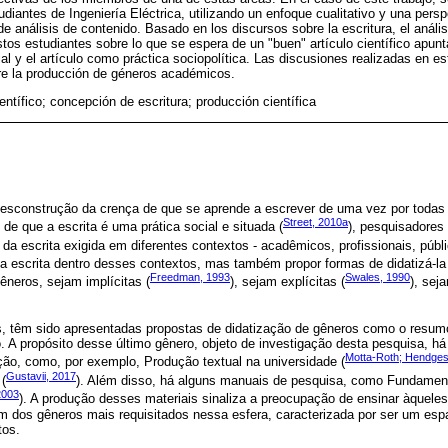
diantes de Ingeniería Eléctrica, utilizando un enfoque cualitativo y una persp
e análisis de contenido. Basado en los discursos sobre la escritura, el análi
tos estudiantes sobre lo que se espera de un "buen" artículo científico apun
al y el artículo como práctica sociopolítica. Las discusiones realizadas en es
bre la producción de géneros académicos.
ientífico; concepción de escritura; producción científica
esconstrução da crença de que se aprende a escrever de uma vez por todas 
Street, 2010a
e que a escrita é uma prática social e situada (
), pesquisadores
da escrita exigida em diferentes contextos - acadêmicos, profissionais, públi
 a escrita dentro desses contextos, mas também propor formas de didatizá-la 
Freedman, 1993
Swales, 1990
neros, sejam implícitas (
), sejam explícitas (
), seja
 têm sido apresentadas propostas de didatização de gêneros como o resumo,
co. A propósito desse último gênero, objeto de investigação desta pesquisa, há
Motta-Roth; Hendges
ção, como, por exemplo, Produção textual na universidade (
Gustavii, 2017
 (
). Além disso, há alguns manuais de pesquisa, como Fundamen
2003
). A produção desses materiais sinaliza a preocupação de ensinar àquele
 dos gêneros mais requisitados nessa esfera, caracterizada por ser um esp
tos.