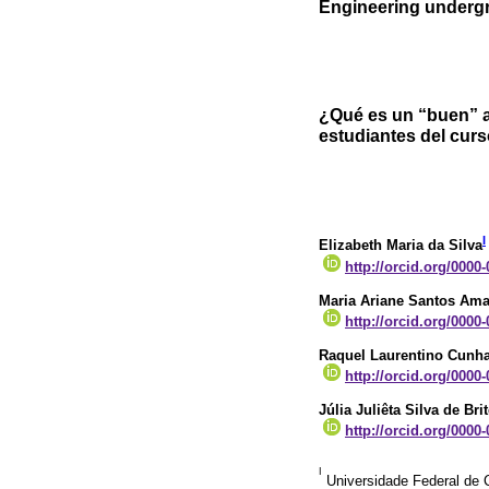
Engineering underg
¿Qué es un “buen” a
estudiantes del curs
I
Elizabeth Maria da Silva
http://orcid.org/0000
Maria Ariane Santos Ama
http://orcid.org/0000
Raquel Laurentino Cunh
http://orcid.org/0000
Júlia Juliêta Silva de Bri
http://orcid.org/0000
I
Universidade Federal de 