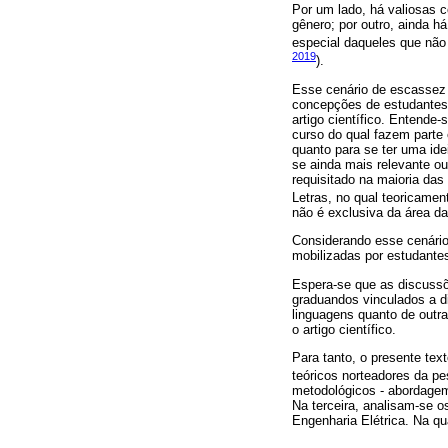
Por um lado, há valiosas c
gênero; por outro, ainda 
especial daqueles que não
2019
).
Esse cenário de escassez d
concepções de estudantes 
artigo científico. Entend
curso do qual fazem parte 
quanto para se ter uma ide
se ainda mais relevante ou
requisitado na maioria das
Letras, no qual teoricamen
não é exclusiva da área d
Considerando esse cenário
mobilizadas por estudantes
Espera-se que as discussõ
graduandos vinculados a di
linguagens quanto de outr
o artigo científico.
Para tanto, o presente tex
teóricos norteadores da pe
metodológicos - abordagem
Na terceira, analisam-se o
Engenharia Elétrica. Na qu