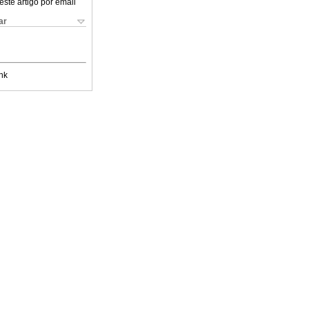
este artigo por email
ar
nk