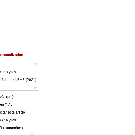
ersonalizados
 Analytics
 Scholar H5M5 (
2021
)
uês (pdf)
 em XML
itar este artigo
 Analytics
ão automática