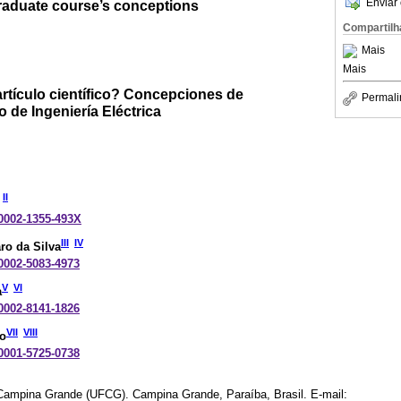
Enviar 
raduate course’s conceptions
Compartilh
Mais
Mais
rtículo científico? Concepciones de
Permali
o de Ingeniería Eléctrica
II
-0002-1355-493X
III
IV
ro da Silva
-0002-5083-4973
V
VI
a
-0002-8141-1826
VII
VIII
to
-0001-5725-0738
Campina Grande (UFCG). Campina Grande, Paraíba, Brasil. E-mail: