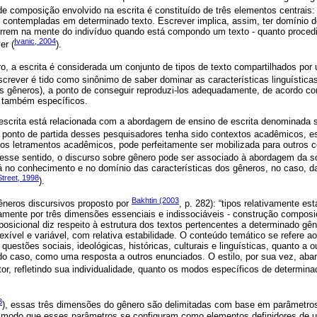
de composição envolvido na escrita é constituído de três elementos centrais:
m contempladas em determinado texto. Escrever implica, assim, ter domínio 
orrem na mente do indivíduo quando está compondo um texto - quanto procedim
Ivanic, 2004
er (
).
o, a escrita é considerada um conjunto de tipos de texto compartilhados por 
screver é tido como sinônimo de saber dominar as características linguísticas
(os gêneros), a ponto de conseguir reproduzi-los adequadamente, de acordo co
 também específicos.
escrita está relacionada com a abordagem de ensino de escrita denominada 
 ponto de partida desses pesquisadores tenha sido contextos acadêmicos, 
dos letramentos acadêmicos, pode perfeitamente ser mobilizada para outros c
Nesse sentido, o discurso sobre gênero pode ser associado à abordagem da s
 no conhecimento e no domínio das características dos gêneros, no caso, da
Street, 1998
).
Bakhtin (2003
êneros discursivos proposto por
, p. 282): “tipos relativamente es
camente por três dimensões essenciais e indissociáveis - construção composi
posicional diz respeito à estrutura dos textos pertencentes a determinado gê
exível e variável, com relativa estabilidade. O conteúdo temático se refere a
questões sociais, ideológicas, históricas, culturais e linguísticas, quanto a o
o caso, como uma resposta a outros enunciados. O estilo, por sua vez, abar
ritor, refletindo sua individualidade, quanto os modos específicos de determin
3
), essas três dimensões do gênero são delimitadas com base em parâmetro
e modo que esses parâmetros se configuram como elementos definidores de 