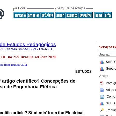
a de Estudos Pedagógicos
Serviços P
-7183
versão On-line
ISSN
2176-6681
Journal
.101 no.259 Brasília set./dez 2020
SciELO
681.rbep.101i259.3911
Google
ESTUDOS
Artigo
artigo científico? Concepções de
Portug
so de Engenharia Elétrica
Artigo
Como c
SciELO
Traduç
ntific article? Students’ from the Electrical