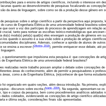
ontribuições para o ensino de artigos científicos, incluindo o interesse em de
há lacunas quanto ao desenvolvimento de pesquisas focalizando as concepçõ
 são da área de linguagem, sobre como se dá a produção desse gênero em su
e pesquisas sobre o artigo científico a partir da perspectiva aqui proposta, 
do curso de Engenharia Elétrica de uma universidade federal brasileira sobr
e-se que ouvir a voz dos partícipes do processo de aprendizagem em relação
é crucial, tanto para nortear as escolhas teórico-metodológicas que ancoram
ia do(s) modo(s) pelo(s) qual(is) eles enxergam a produção de gêneros em su
vi-los quando o assunto é a sua visão sobre a produção de artigos científico
 comunidades disciplinares. Ademais, conhecer a opinião de alunos de outros
Oliveira, 2016
te se ensina a escrever (
), permite enriquecer esse debate, até p
a linguagem.
, o questionamento que impulsiona esta pesquisa é: que concepções de artigo
 de Engenharia Elétrica de uma universidade federal brasileira?
es realizadas neste trabalho possam ampliar o debate sobre concepções d
ferentes áreas do conhecimento, além de permitir a pesquisadores e professo
as áreas, como a de Engenharia Elétrica, (re)conhecer de que forma estuda
to foi organizado em quatro seções, além dessa introdução. Na primeira, exp
Ivanic, 2004
squisa - discursos sobre escrita (
). Na segunda, apresentam-se os
, tipo e
corpus
da pesquisa, bem como procedimentos analíticos adotados n
s dados coletados, evidenciando as concepções de artigo científico utilizad
arta e última seção, considerações finais são apresentadas.