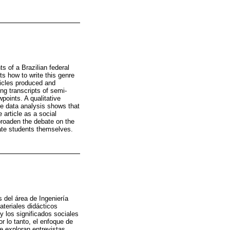
ts of a Brazilian federal
ts how to write this genre
ticles produced and
ing transcripts of semi-
points. A qualitative
e data analysis shows that
 article as a social
 broaden the debate on the
ate students themselves.
s del área de Ingeniería
ateriales didácticos
y los significados sociales
r lo tanto, el enfoque de
e exploran entrevistas