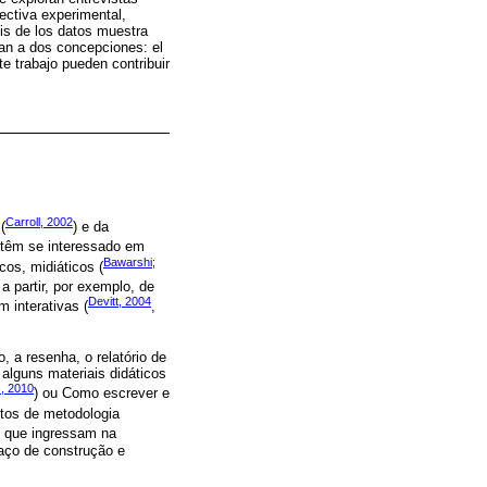
ectiva experimental,
sis de los datos muestra
tan a dos concepciones: el
te trabajo pueden contribuir
Carroll, 2002
(
) e da
 têm se interessado em
Bawarshi;
cos, midiáticos (
a partir, por exemplo, de
Devitt, 2004
m interativas (
,
 a resenha, o relatório de
 alguns materiais didáticos
, 2010
) ou Como escrever e
tos de metodologia
s que ingressam na
aço de construção e