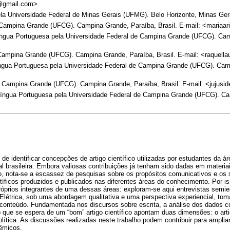
a@gmail.com>.
 Universidade Federal de Minas Gerais (UFMG). Belo Horizonte, Minas Gerai
 Campina Grande (UFCG). Campina Grande, Paraíba, Brasil. E-mail: <maria
gua Portuguesa pela Universidade Federal de Campina Grande (UFCG). Cam
Campina Grande (UFCG). Campina Grande, Paraíba, Brasil. E-mail: <raquell
gua Portuguesa pela Universidade Federal de Campina Grande (UFCG). Cam
e Campina Grande (UFCG). Campina Grande, Paraíba, Brasil. E-mail: <jujusi
íngua Portuguesa pela Universidade Federal de Campina Grande (UFCG). Ca
de identificar concepções de artigo científico utilizadas por estudantes da á
l brasileira. Embora valiosas contribuições já tenham sido dadas em materiai
o, nota-se a escassez de pesquisas sobre os propósitos comunicativos e os s
ntíficos produzidos e publicados nas diferentes áreas do conhecimento. Por i
róprios integrantes de uma dessas áreas: exploram-se aqui entrevistas semie
Elétrica, sob uma abordagem qualitativa e uma perspectiva experiencial, t
 conteúdo. Fundamentada nos discursos sobre escrita, a análise dos dados c
que se espera de um “bom” artigo científico apontam duas dimensões: o arti
olítica. As discussões realizadas neste trabalho podem contribuir para amplia
êmicos.