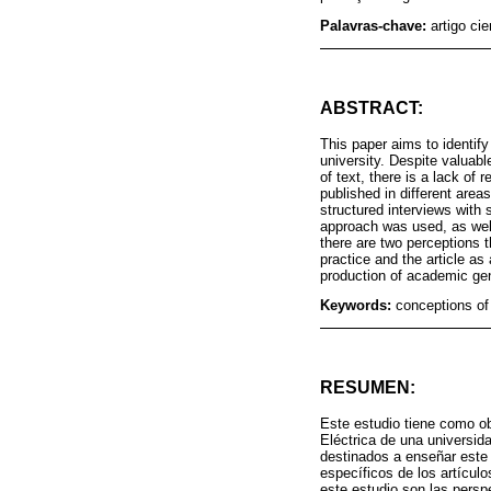
Palavras-chave:
artigo ci
ABSTRACT:
This paper aims to identify
university. Despite valuabl
of text, there is a lack of
published in different areas
structured interviews with 
approach was used, as well
there are two perceptions t
practice and the article as
production of academic gen
Keywords:
conceptions of w
RESUMEN:
Este estudio tiene como obj
Eléctrica de una universid
destinados a enseñar este 
específicos de los artículo
este estudio son las persp