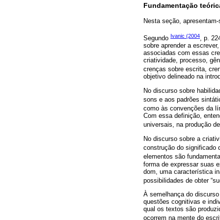
Fundamentação teóric
Nesta seção, apresentam-s
Ivanic (2004
Segundo
, p. 22
sobre aprender a escrever,
associadas com essas crenç
criatividade, processo, gê
crenças sobre escrita, cre
objetivo delineado na intr
No discurso sobre habilid
sons e aos padrões sintáti
como às convenções da lín
Com essa definição, enten
universais, na produção d
No discurso sobre a criati
construção do significado 
elementos são fundamenta
forma de expressar suas e
dom, uma característica i
possibilidades de obter “s
À semelhança do discurso 
questões cognitivas e indiv
qual os textos são produzi
ocorrem na mente do escri