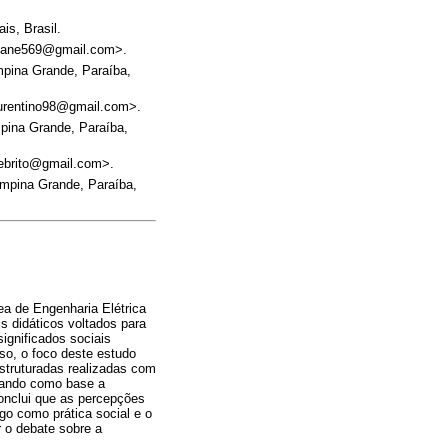
s, Brasil.
ariane569@gmail.com>.
pina Grande, Paraíba,
aurentino98@gmail.com>.
pina Grande, Paraíba,
debrito@gmail.com>.
mpina Grande, Paraíba,
rea de Engenharia Elétrica
s didáticos voltados para
ignificados sociais
sso, o foco deste estudo
struturadas realizadas com
omando como base a
onclui que as percepções
go como prática social e o
r o debate sobre a