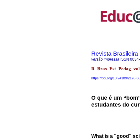
Revista Brasileir
versão impressa
ISSN
0034
R. Bras. Est. Pedag. vol
https://doi.org/10.24109/2176-6
O que é um “bom” 
estudantes do cur
What is a "good" scie