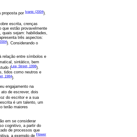
Ivanic (2004
a proposta por
).
obre escrita, crenças
ção que estão provavelmente
, quais sejam: habilidades,
 apresenta três aspectos:
 2004
). Considerando o
 relação entre símbolos e
matical, sintático, bem
Lea; Street, 1998
tudo (
).
s, tidos como neutros e
et, 1984
).
 seu engajamento na
o ato de escrever, dois
oz do escritor e a sua
escrita é um talento, um
o terão maiores
ção em se considerar
o cognitivo, a partir do
ltado de processos que
Flower
itiva, a exemplo de