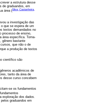
screver a estrutura desse
es de graduandos, em
Silva; Castanheira,
a área (
levou a investigação das
e o que se espera de um
 aos textos demandados no
 o processo de ensino,
a área específica. Torna-
s, gênero bastante
 cursos, que não o de
orque a produção de textos
 científico são
e gêneros acadêmicos de
res, tanto da área de
ntes desse curso concebem
licitam-se os fundamentos
 fundamentos
a exploração dos dados.
as pelos graduandos em