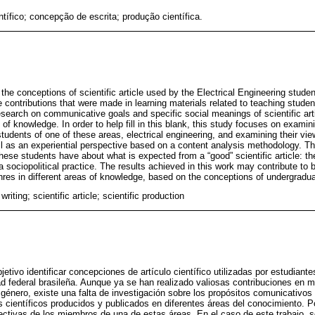
entífico; concepção de escrita; produção científica.
 the conceptions of scientific article used by the Electrical Engineering studen
e contributions that were made in learning materials related to teaching studen
 research on communicative goals and specific social meanings of scientific ar
 of knowledge. In order to help fill in this blank, this study focuses on examin
students of one of these areas, electrical engineering, and examining their view
 as an experiential perspective based on a content analysis methodology. Th
hese students have about what is expected from a “good” scientific article: the
 a sociopolitical practice. The results achieved in this work may contribute to
res in different areas of knowledge, based on the conceptions of undergradu
riting; scientific article; scientific production
etivo identificar concepciones de artículo científico utilizadas por estudiante
ad federal brasileña. Aunque ya se han realizado valiosas contribuciones en m
género, existe una falta de investigación sobre los propósitos comunicativos 
s científicos producidos y publicados en diferentes áreas del conocimiento. Po
ectivas de los miembros de una de estas áreas. En el caso de este trabajo, s