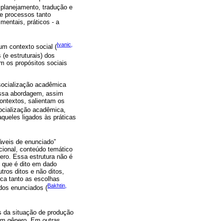
 planejamento, tradução e
de processos tanto
entais, práticos - a
Ivanic,
um contexto social (
 (e estruturais) dos
m os propósitos sociais
socialização acadêmica
essa abordagem, assim
ontextos, salientam os
ocialização acadêmica,
queles ligados às práticas
táveis de enunciado”
cional, conteúdo temático
nero. Essa estrutura não é
o que é dito em dado
utros ditos e não ditos,
ca tanto as escolhas
Bakhtin,
ados enunciados (
s da situação de produção
um gênero. Em outras