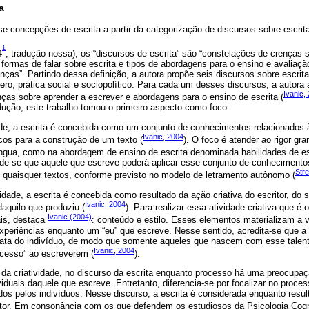
a
e concepções de escrita a partir da categorização de discursos sobre escrit
1
4
, tradução nossa), os “discursos de escrita” são “constelações de crenças s
 formas de falar sobre escrita e tipos de abordagens para o ensino e avalia
as”. Partindo dessa definição, a autora propõe seis discursos sobre escrita
nero, prática social e sociopolítico. Para cada um desses discursos, a autora
Ivanic,
nças sobre aprender a escrever e abordagens para o ensino de escrita (
odução, este trabalho tomou o primeiro aspecto como foco.
ade, a escrita é concebida como um conjunto de conhecimentos relacionados à
Ivanic, 2004
cos para a construção de um texto (
). O foco é atender ao rigor gra
gua, como na abordagem de ensino de escrita denominada habilidades de es
de-se que aquele que escreve poderá aplicar esse conjunto de conhecimento
Stre
e quaisquer textos, conforme previsto no modelo de letramento autônomo (
vidade, a escrita é concebida como resultado da ação criativa do escritor, do
Ivanic, 2004
daquilo que produziu (
). Para realizar essa atividade criativa que é 
Ivanic (2004)
is, destaca
: conteúdo e estilo. Esses elementos materializam a v
xperiências enquanto um “eu” que escreve. Nesse sentido, acredita-se que a 
nata do indivíduo, de modo que somente aqueles que nascem com esse talent
Ivanic, 2004
ucesso” ao escreverem (
).
da criatividade, no discurso da escrita enquanto processo há uma preocupa
iduais daquele que escreve. Entretanto, diferencia-se por focalizar no process
dos pelos indivíduos. Nesse discurso, a escrita é considerada enquanto resu
tor. Em consonância com os que defendem os estudiosos da Psicologia Cogn