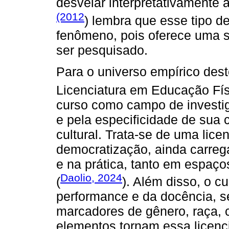
desvelar interpretativamente 
(2012
) lembra que esse tipo d
fenômeno, pois oferece uma s
ser pesquisado.
Para o universo empírico dest
Licenciatura em Educação Fís
curso como campo de investig
e pela especificidade de sua c
cultural. Trata-se de uma lic
democratização, ainda carrega
e na prática, tanto em espaç
Daolio, 2024
(
). Além disso, o c
performance e da docência, s
marcadores de gênero, raça, 
elementos tornam essa licenc