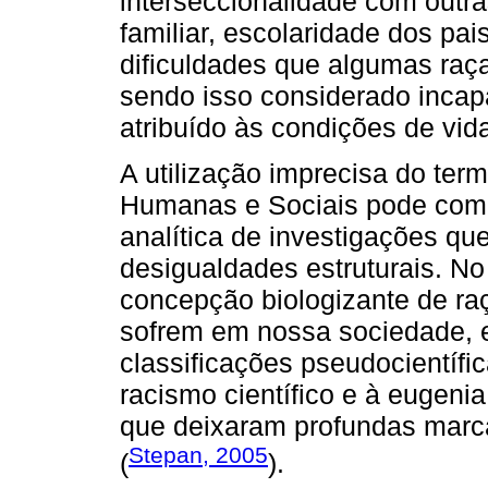
interseccionalidade com outra
familiar, escolaridade dos pai
dificuldades que algumas raç
sendo isso considerado inca
atribuído às condições de vid
A utilização imprecisa do ter
Humanas e Sociais pode compr
analítica de investigações q
desigualdades estruturais. N
concepção biologizante de ra
sofrem em nossa sociedade, 
classificações pseudocientífi
racismo científico e à eugeni
que deixaram profundas marca
Stepan, 2005
(
).