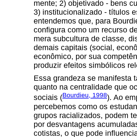
mente; 2) objetivado - bens cu
3) institucionalizado - títulos
entendemos que, para Bourdieu
configura como um recurso de
mera subcultura de classe, di
demais capitais (social, econ
econômico, por sua competênci
produzir efeitos simbólicos re
Essa grandeza se manifesta t
quanto na centralidade que o
Bourdieu, 1998
sociais (
). Ao em
percebemos como os estudant
grupos racializados, podem t
por desvantagens acumuladas
cotistas, o que pode influenci