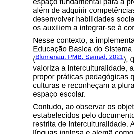
espaço fundamental para a pr
além de adquirir competência
desenvolver habilidades socia
os auxiliem a integrar-se à c
Nesse contexto, a implementaç
Educação Básica do Sistema 
Blumenau. PMB. Semed, 2021
(
), 
valoriza a interculturalidade,
propor práticas pedagógicas 
culturas e reconheçam a plura
espaço escolar.
Contudo, ao observar os objet
estabelecidos pelo document
restrita de interculturalidade.
línguas inglesa e alemã como 