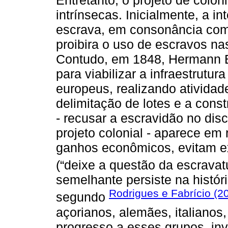
intrínsecas. Inicialmente, a i
escrava, em consonância com a
proibira o uso de escravos na
Contudo, em 1848, Hermann B
para viabilizar a infraestrutu
europeus, realizando ativida
delimitação de lotes e a cons
- recusar a escravidão no discu
projeto colonial - aparece e
ganhos econômicos, evitam expo
(“deixe a questão da escravat
semelhante persiste na histór
Rodrigues e Fabrício (2
segundo
açorianos, alemães, italianos
progresso a esses grupos, inv