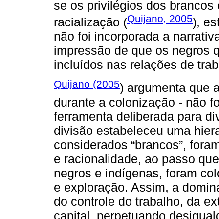
se os privilégios dos brancos
Quijano, 2005
racialização (
), e
não foi incorporada a narrativ
impressão de que os negros 
incluídos nas relações de tra
Quijano (2005
) argumenta que a
durante a colonização - não 
ferramenta deliberada para di
divisão estabeleceu uma hier
considerados “brancos”, fora
e racionalidade, ao passo qu
negros e indígenas, foram co
e exploração. Assim, a domin
do controle do trabalho, da e
capital, perpetuando desigua