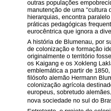
outras populações empobrecida
manutenção de uma "cultura d
hierarquias, encontra paralel
práticas pedagógicas freque
eurocêntrica que ignora a diver
A história de Blumenau, por s
de colonização e formação id
originalmente o território fos
os Kaigang e os Xokleng Laklan
emblemática a partir de 1850,
filósofo alemão Hermann Blum
colonização agrícola destinad
europeus, sobretudo alemães,
nova sociedade no sul do Bras
Entretanto, o projeto de colo