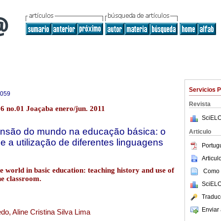
Servicios 
6059
Revista
6 no.01 Joaçaba enero/jun. 2011
SciELO
ensão do mundo na educação básica: o
Articulo
 e a utilização de diferentes linguagens
Portug
Articu
 world in basic education: teaching history and use of
Como c
he classroom.
SciELO
Traduc
Enviar 
o, Aline Cristina Silva Lima