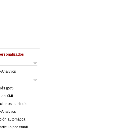
Personalizados
 Analytics
ués (pdf)
lo en XML
itar este artículo
 Analytics
ción automática
articulo por email