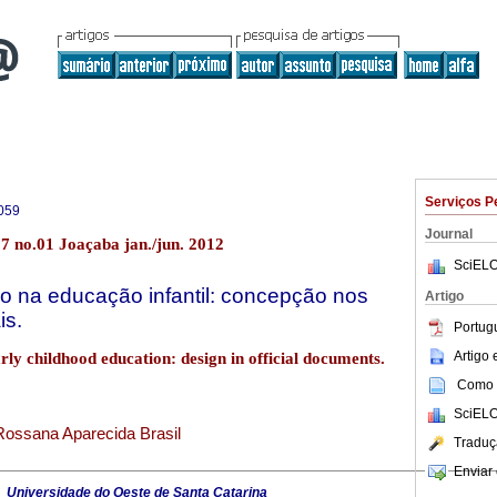
Serviços P
059
Journal
 no.01 Joaçaba jan./jun. 2012
SciELO
o na educação infantil: concepção nos
Artigo
is.
Portug
Artigo
ly childhood education: design in official documents.
Como c
SciELO
 Rossana Aparecida Brasil
Traduç
Enviar 
6
Universidade do Oeste de Santa Catarina