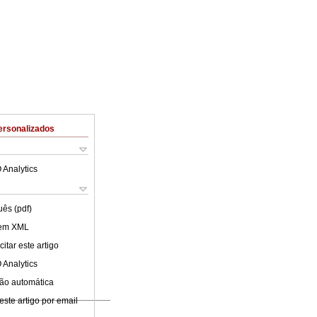
ersonalizados
 Analytics
uês (pdf)
 em XML
itar este artigo
 Analytics
ão automática
este artigo por email