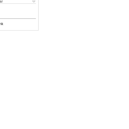
ar
nk