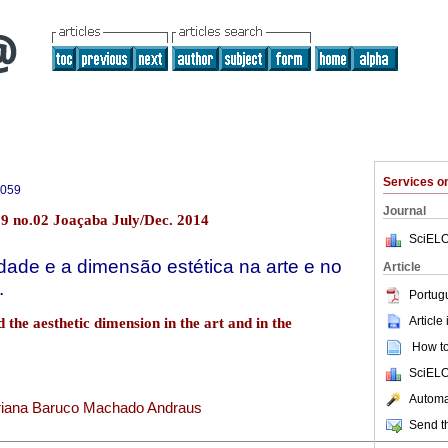
Services 
6059
Journal
9 no.02 Joaçaba July/Dec. 2014
SciELO
dade e a dimensão estética na arte e no
Article
.
Portug
Article
 the aesthetic dimension in the art and in the
How to 
SciELO
Automat
iana Baruco Machado Andraus
Send th