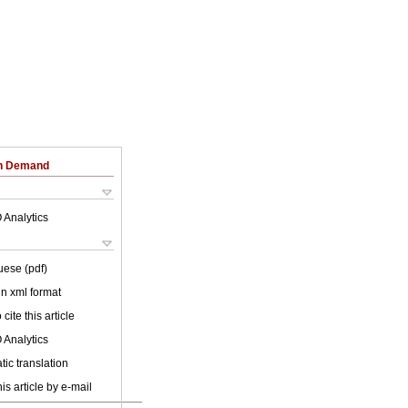
on Demand
 Analytics
uese (pdf)
 in xml format
cite this article
 Analytics
ic translation
is article by e-mail