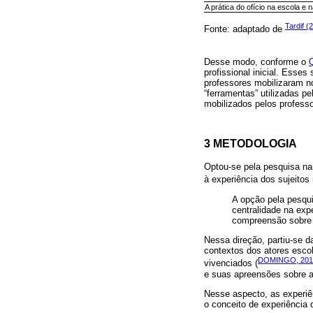
A prática do ofício na escola e 
Tardif (
Fonte: adaptado de
Desse modo, conforme o
profissional inicial. Ess
professores mobilizaram no
“ferramentas” utilizadas p
mobilizados pelos profess
3 METODOLOGIA
Optou-se pela pesquisa na
à experiência dos sujeitos 
A opção pela pesqu
centralidade na exp
compreensão sobre 
Nessa direção, partiu-se d
contextos dos atores esco
DOMINGO, 201
vivenciados (
e suas apreensões sobre a
Nesse aspecto, as experiê
o conceito de experiência d