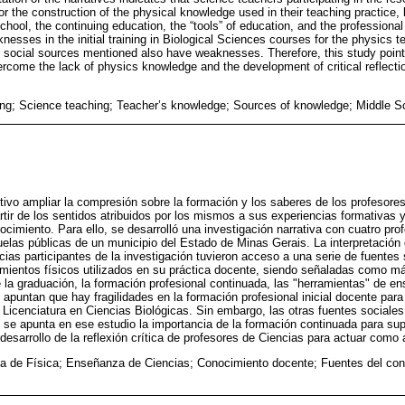
or the construction of the physical knowledge used in their teaching practice,
chool, the continuing education, the “tools” of education, and the professiona
knesses in the initial training in Biological Sciences courses for the physics t
 social sources mentioned also have weaknesses. Therefore, this study point
ercome the lack of physics knowledge and the development of critical reflecti
ng; Science teaching; Teacher’s knowledge; Sources of knowledge; Middle S
etivo ampliar la compresión sobre la formación y los saberes de los profesore
rtir de los sentidos atribuidos por los mismos a sus experiencias formativas y 
ocimiento. Para ello, se desarrolló una investigación narrativa con cuatro pro
elas públicas de un municipio del Estado de Minas Gerais. La interpretación 
ias participantes de la investigación tuvieron acceso a una serie de fuentes 
mientos físicos utilizados en su práctica docente, siendo señaladas como más
 la graduación, la formación profesional continuada, las "herramientas" de en
s apuntan que hay fragilidades en la formación profesional inicial docente par
a Licenciatura en Ciencias Biológicas. Sin embargo, las otras fuentes social
, se apunta en ese estudio la importancia de la formación continuada para supl
desarrollo de la reflexión crítica de profesores de Ciencias para actuar como 
 de Física; Enseñanza de Ciencias; Conocimiento docente; Fuentes del co