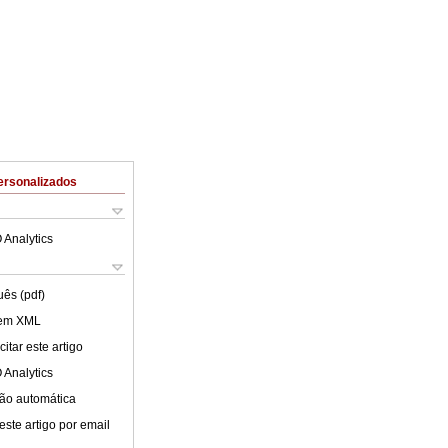
ersonalizados
 Analytics
uês (pdf)
 em XML
itar este artigo
 Analytics
ão automática
este artigo por email