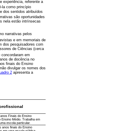
 experiência, referente a
ê-la como princípio
e dos sentidos atribuídos
arrativas são oportunidades
is nela estão intrínsecas
mo narrativas pelos
revistas e em memoriais de
 um dos pesquisadores com
essores de Ciências (cerca
ue concordaram em
 anos de docência no
os finais do Ensino
 não divulgar os nomes dos
uadro 2
apresenta a
profissional
 anos Finais do Ensino
o Ensino Médio. Trabalha em
ma escola particular.
 anos finais do Ensino
s em uma escola pública.