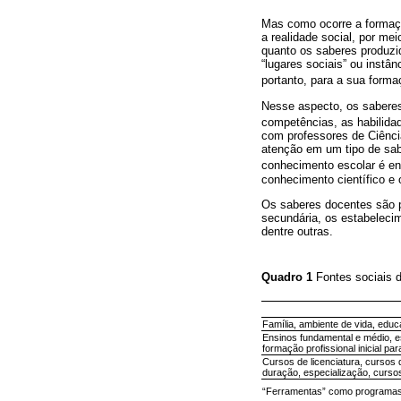
Mas como ocorre a formaç
a realidade social, por mei
quanto os saberes produzid
“lugares sociais” ou instâ
portanto, para a sua forma
Nesse aspecto, os sabere
competências, as habilidad
com professores de Ciênci
atenção em um tipo de sab
conhecimento escolar é ent
conhecimento científico e 
Os saberes docentes são p
secundária, os estabelecim
dentre outras.
Quadro 1
Fontes sociais 
Família, ambiente de vida, educa
Ensinos fundamental e médio, es
formação profissional inicial par
Cursos de licenciatura, cursos 
duração, especialização, curso
“Ferramentas” como programas cur