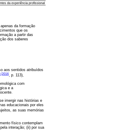
tes da experiência profissional
o apenas da formação
ecimentos que os
ormação a partir das
uição dos saberes
o aos sentidos atribuídos
 (2016
, p. 113),
temológica com
gica e a
docente.
e imergir nas histórias e
mas educacionais por eles
sujeitos, as suas memórias
imento físico contemplam
ela interação; (ii) por sua