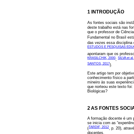
1 INTRODUÇÃO
As fontes sociais são inst
deste trabalho está nas fo
que o professor de Ciência
Fundamental no Brasil está
das vezes essa disciplina
ESTUDOS E PESQUISAS EDUCA
apontaram que os professo
KRASILCHIK, 2000
SILVA et al
;
SANTOS, 2017
).
Este artigo tem por objeti
conhecimento físico a part
mineiro às suas experiênci
que norteou este texto foi
Biológicas?
2 AS FONTES SOC
A formação docente é um p
se inicia com as “experiênc
TARDIF, 2012
(
, p. 20), atra
docentes.