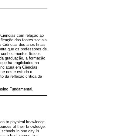
 Ciências com relação ao
ificação das fontes sociais
e Ciências dos anos finais
onta que os professores de
s conhecimentos físicos
 da graduação, a formação
 que há fragilidades na
enciatura em Ciências
-se neste estudo a
o da reflexão crítica de
nsino Fundamental.
tion to physical knowledge
sources of their knowledge.
 schools in one city in
esearch had access to a