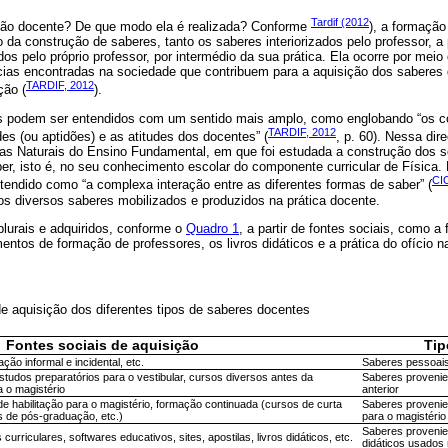
Tardif (2012
ão docente? De que modo ela é realizada? Conforme
), a formação
o da construção de saberes, tanto os saberes interiorizados pelo professor, a 
os pelo próprio professor, por intermédio da sua prática. Ela ocorre por meio
ncias encontradas na sociedade que contribuem para a aquisição dos saberes 
TARDIF, 2012
ção (
).
s podem ser entendidos com um sentido mais amplo, como englobando “os c
TARDIF, 2012
es (ou aptidões) e as atitudes dos docentes” (
, p. 60). Nessa dir
as Naturais do Ensino Fundamental, em que foi estudada a construção dos s
er, isto é, no seu conhecimento escolar do componente curricular de Física.
CIC
endido como “a complexa interação entre as diferentes formas de saber” (
os diversos saberes mobilizados e produzidos na prática docente.
lurais e adquiridos, conforme o
Quadro 1
, a partir de fontes sociais, como a 
entos de formação de professores, os livros didáticos e a prática do ofício n
de aquisição dos diferentes tipos de saberes docentes
Fontes sociais de aquisição
Tip
ção informal e incidental, etc.
Saberes pessoai
tudos preparatórios para o vestibular, cursos diversos antes da
Saberes provenie
a o magistério
anterior
de habilitação para o magistério, formação continuada (cursos de curta
Saberes provenie
s de pós-graduação, etc.)
para o magistério
Saberes provenie
riculares, softwares educativos, sites, apostilas, livros didáticos, etc.
didáticos usados 