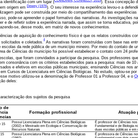
CLANDININ; CONNELLY, 2015
sua identificação com um lugar (
). Essa concepção de
Dewey (1976
 tem origem em
). O seu interesse na experiência levou-o a defend
dizagem pode ser construída por meio do compartilhamento das experiências 
 isso, pode-se apreender o papel formativo das narrativas. As investigações n
r e de refletir sobre a experiência narrada, que assim se torna educativa, po
 fazendo-se, desse modo, em matriz de novos conhecimentos.
ências de aquisição do conhecimento físico é que os relatos construídos co
4
 solicitados e coletados.
As narrativas foram construídas com base nas ent
e escolas da rede pública de um município mineiro. Por meio do contato de
ea de Ciências do município foi possível estabelecer o contato com 24 prof
scolas, que foram convidados a participar da pesquisa. Dos professores q
m em consonância com os critérios estabelecidos para a pesquisa: mais de 10
rsados e efetivos em escolas públicas municipais; ensinando Ciências nos an
em Cursos de Licenciatura em Ciências Biológicas. No estudo, optou-se por
esse motivo utilizou-se a denominação de Professor 01 a Professor 04, e o
Q
ção deles:
caracterização dos sujeitos da pesquisa
o de
ncia
Formação profissional
Atuação 
ncias
Possui Licenciatura Plena em Ciências Biológicas
É professor de Ciências nos
e 15
(2002) e Mestrado em Ecologia e Conservação de
Fundamental e de Biologia n
Recursos Naturais
duas escolas públicas e em u
 15
Possui Licenciatura Plena em Ciências Biológicas
É professora de Ciências nos
(1992)
Fundamental com dois cargo