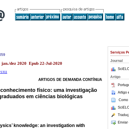
Serviços P
059
Journal
 jan./dez 2020 Epub 22-Jul-2020
SciELO
.21311
Artigo
ARTIGOS DE DEMANDA CONTÍNUA
Portug
 conhecimento físico: uma investigação
Artigo
graduados em ciências biológicas
Como c
SciELO
Traduç
Enviar 
ysics’ knowledge: an investigation with