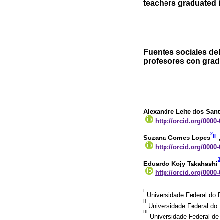
teachers graduated i
Fuentes sociales del
profesores con grad
Alexandre Leite dos Sant
http://orcid.org/0000
2
II
Suzana Gomes Lopes
http://orcid.org/0000
3
Eduardo Kojy Takahashi
http://orcid.org/0000
I
Universidade Federal do 
II
Universidade Federal do 
III
Universidade Federal d