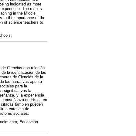
 being indicated as more
l experience. The results
eaching in the Middle
s to the importance of the
on of science teachers to
chools.
s de Ciencias con relación
de la identificación de las
fesores de Ciencias de la
de las narrativas apunta
sociales para la
 significativas la
señanza, y la experiencia
a la enseñanza de Física en
es citadas también pueden
ir la carencia de
actores sociales.
nocimiento; Educación