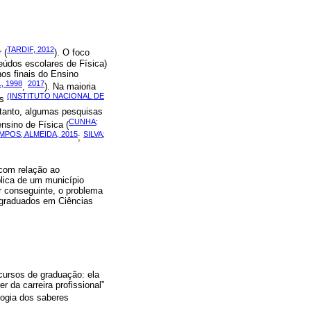
TARDIF, 2012
 (
). O foco
eúdos escolares de Física)
nos finais do Ensino
, 1998
2017
,
). Na maioria
(INSTITUTO NACIONAL DE
as
etanto, algumas pesquisas
CUNHA;
nsino de Física (
MPOS; ALMEIDA, 2015
SILVA;
;
 com relação ao
blica de um município
r conseguinte, o problema
s graduados em Ciências
cursos de graduação: ela
r da carreira profissional”
logia dos saberes