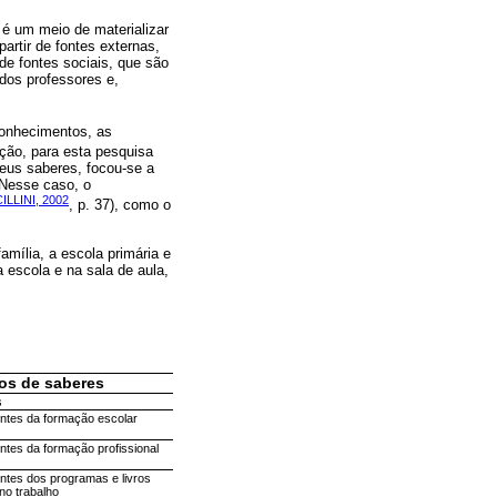
 é um meio de materializar
partir de fontes externas,
 de fontes sociais, que são
dos professores e,
onhecimentos, as
eção, para esta pesquisa
eus saberes, focou-se a
 Nesse caso, o
ILLINI, 2002
, p. 37), como o
família, a escola primária e
a escola e na sala de aula,
os de saberes
s
ntes da formação escolar
ntes da formação profissional
ntes dos programas e livros
no trabalho