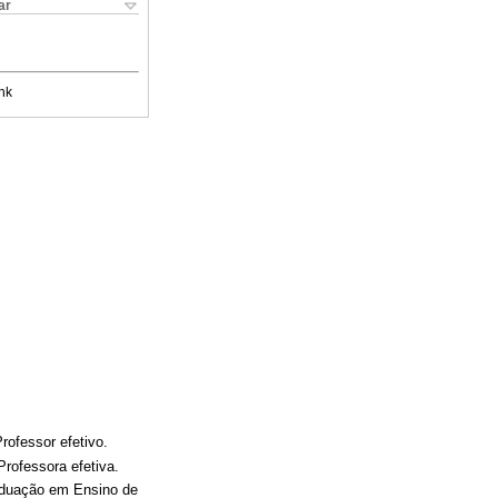
ar
nk
ofessor efetivo.
rofessora efetiva.
aduação em Ensino de