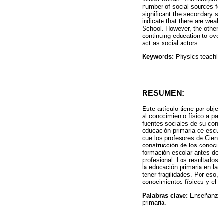
number of social sources f
significant the secondary s
indicate that there are wea
School. However, the other
continuing education to ov
act as social actors.
Keywords:
Physics teachi
RESUMEN:
Este artículo tiene por obj
al conocimiento físico a pa
fuentes sociales de su con
educación primaria de escu
que los profesores de Cienc
construcción de los conoci
formación escolar antes de
profesional. Los resultado
la educación primaria en l
tener fragilidades. Por eso
conocimientos físicos y el 
Palabras clave:
Enseñanza
primaria.