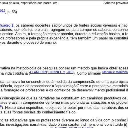
na sala de aula, experiência dos pares, etc.
Saberes provenien
2012
, p. 63).
Quadro 1
, os saberes docentes são oriundos de fontes sociais diversas e nã
es saberes, compósitos e plurais, agregam-se para compor os saberes ou conh
 ensino. Assim, a formação escolar anterior, durante a educação básica, a f
elos professores e pela própria experiência, têm também um papel na constit
ores durante o processo de ensino.
rrativa na metodologia de pesquisa por ser um método que busca obter acess
CLANDININ; CONNELLY, 2015
Mariani e Monteiro
na vida cotidiana (
). Como afirmam
isa narrativa foi se construindo à medida da compreensão de uma base epis
eriência, capaz de proporcionar a “aproximação” entre a perspectiva metodoló
a formação de professores e os contextos de desenvolvimento profissional 
a concepção de que as narrativas se constituem em caminhos produtivos de s
lares e assim compreender de forma mais profunda as situações e os proble
6
). Nesse caso específico, o objetivo foi obter, por meio das narrativas dos 
s suas fontes sociais do conhecimento físico.
ncias educativas que os professores tiveram ao longo da vida com o conhec
as investigações narrativas, dado o seu caráter tridimensional constituído (i) p