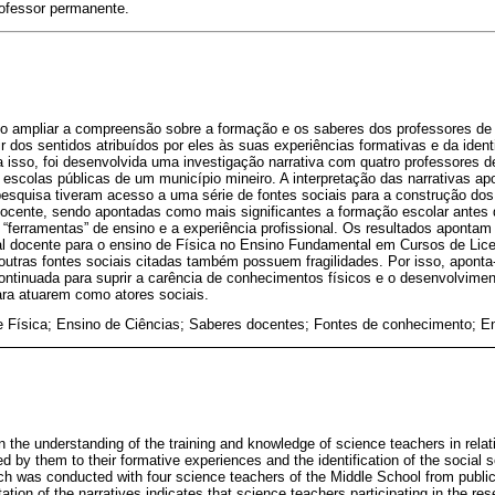
ofessor permanente.
tivo ampliar a compreensão sobre a formação e os saberes dos professores de
ir dos sentidos atribuídos por eles às suas experiências formativas e da ident
isso, foi desenvolvida uma investigação narrativa com quatro professores d
escolas públicas de um município mineiro. A interpretação das narrativas ap
pesquisa tiveram acesso a uma série de fontes sociais para a construção do
 docente, sendo apontadas como mais significantes a formação escolar antes
s “ferramentas” de ensino e a experiência profissional. Os resultados apontam
cial docente para o ensino de Física no Ensino Fundamental em Cursos de Lic
 outras fontes sociais citadas também possuem fragilidades. Por isso, aponta
ntinuada para suprir a carência de conhecimentos físicos e o desenvolviment
ara atuarem como atores sociais.
e Física; Ensino de Ciências; Saberes docentes; Fontes de conhecimento; E
n the understanding of the training and knowledge of science teachers in rela
d by them to their formative experiences and the identification of the social 
rch was conducted with four science teachers of the Middle School from public
ation of the narratives indicates that science teachers participating in the r