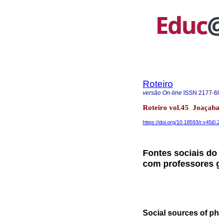
Roteiro
versão On-line
ISSN
2177-6
Roteiro vol.45 Joaçaba
https://doi.org/10.18593/r.v45i0
Fontes sociais do
com professores 
Social sources of ph