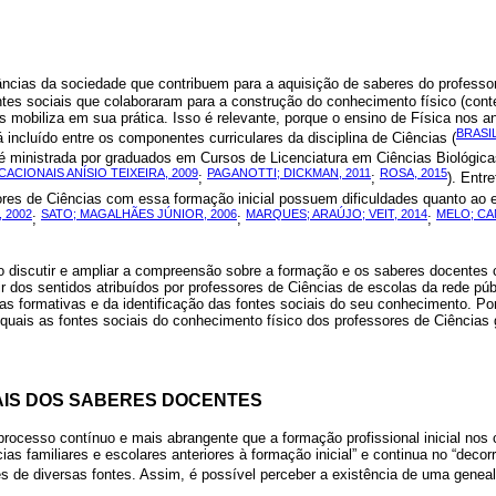
âncias da sociedade que contribuem para a aquisição de saberes do professor
ntes sociais que colaboraram para a construção do conhecimento físico (cont
s mobiliza em sua prática. Isso é relevante, porque o ensino de Física nos a
BRASIL
 incluído entre os componentes curriculares da disciplina de Ciências (
 é ministrada por graduados em Cursos de Licenciatura em Ciências Biológic
CIONAIS ANÍSIO TEIXEIRA, 2009
PAGANOTTI; DICKMAN, 2011
ROSA, 2015
;
;
). Entr
res de Ciências com essa formação inicial possuem dificuldades quanto ao e
., 2002
SATO; MAGALHÃES JÚNIOR, 2006
MARQUES; ARAÚJO; VEIT, 2014
MELO; CA
;
;
;
vo discutir e ampliar a compreensão sobre a formação e os saberes docentes
ir dos sentidos atribuídos por professores de Ciências de escolas da rede pú
as formativas e da identificação das fontes sociais do seu conhecimento. Po
: quais as fontes sociais do conhecimento físico dos professores de Ciência
IAIS DOS SABERES DOCENTES
rocesso contínuo e mais abrangente que a formação profissional inicial nos 
ias familiares e escolares anteriores à formação inicial” e continua no “decorre
vés de diversas fontes. Assim, é possível perceber a existência de uma genea