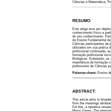
Ciências e Matemática, Pr
RESUMO:
Este artigo teve por obje
conhecimento físico a part
do seu conhecimento. Para 
do Ensino Fundamental de 
Ciências participantes da 
utilizados em sua prática
profissional continuada, a
formação profissional ini
Biológicas. Entretanto, as
importância da formação co
professores de Ciências p
Palavras-chave:
Ensino d
ABSTRACT:
This article aims to broade
from the meanings attribute
For this, a narrative resea
Minas Gerais. The interpret