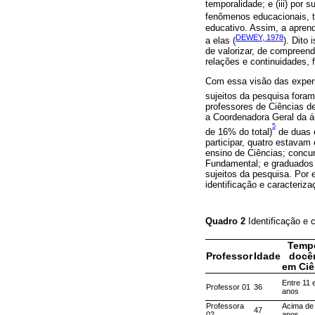
temporalidade; e (iii) por 
fenômenos educacionais,
educativo. Assim, a apren
DEWEY, 1978
a elas (
). Dito
de valorizar, de compreende
relações e continuidades,
Com essa visão das experi
sujeitos da pesquisa foram
professores de Ciências d
a Coordenadora Geral da ár
5
de 16% do total)
de duas e
participar, quatro estava
ensino de Ciências; concu
Fundamental; e graduados 
sujeitos da pesquisa. Por 
identificação e caracteriza
Quadro 2
Identificação e 
Temp
Professor
Idade
docê
em Ciê
Entre 11 
Professor 01
36
anos
Professora
Acima de
47
02
anos