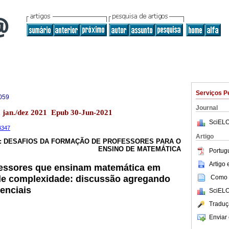
Serviços P
059
Journal
a jan./dez 2021 Epub 30-Jun-2021
SciELO
24347
Artigo
: DESAFIOS DA FORMAÇÃO DE PROFESSORES PARA O
ENSINO DE MATEMÁTICA
Portug
Artigo
essores que ensinam matemática em
de complexidade: discussão agregando
Como c
enciais
SciELO
Traduç
Enviar 