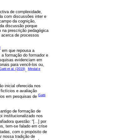
ctiva de complexidade,
da com discussões inter e
 campo da cognição,
da discussão porque
m na prescrição pedagógica
s acerca de processos
2
em que repousa a
, a formação do formador e
pesquisas evidenciam em
ionais para vencê-los ou,
Gatti et al. (2019)
Mindal e
,
o inicial oferecida nos
fictícios e avaliação
Gatti
tidos em pesquisas de
 antigo de formação de
i institucionalizado nos
iadora questão: “[...] por
s, tem-se falado em crise
ntadas, com o propósito de
r nossa tradição de