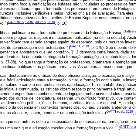
tendo como foco a verificação de ênfases não vinculadas ao processo de for
tores identificaram que a formação dos professores em cursos de Pedagogia 
urezas, inclusive verificáveis pelos índices oficiais de avaliação. Para eles, “[
lidade interventiva das Instituições de Ensino Superior, nesse cenário, no q
GUÉRIOS; GONÇALVES, 2019
o.” (
, p. 16).
Gatti et 
olíticas públicas para a formação de professores da Educação Básica,
co sobre programas e ações institucionais realizadas [na última década]. An
orno verificado tem estado sempre aquém do esperado, pois os recursos inves
GATTI, 2019
dos de aprendizagem dos estudantes.” (
, p. 179). Sob o ponto de v
enérica e apontaram que, ao contrário, “[...] demanda certa integralidade sa
 ao domínio de conteúdo e integrando formação pedagógica, metodológica, hist
, p. 37-38). No que tange à formação de professores, chamaram a atenção pa
s políticas públicas e às práticas formativas. As autoras acrescentaram que:
icas, destacam-se as críticas de desprofissionalização, precarização e alige
a frágil articulação entre a formação inicial, a formação continuada, a inserç
o, salário e carreira dos profissionais da educação. E, no âmbito das prática
 inicial e continuada, as críticas dizem respeito principalmente à frágil artic
ecimento específico e conhecimento pedagógico, entre universidades e escol
exto dos cursos de licenciatura, desenhar um currículo formativo, que conte
 as dimensões política, ética, humana, estética, técnica e cultural. E, ainda,
ercício da docência em contextos favorecidos, ou não, visando a atender à d
GATTI et al., 2019
dos os alunos e, assim, promover uma educação inclusiva. (
,
estaque das autoras sobre a necessidade de se
caminhar
na formação de prof
3
GATTI et a
stas uma vez que a educação escolar visa a formação para a vida.”
(