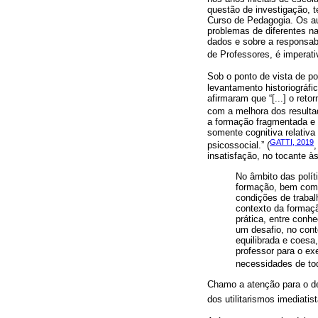
questão de investigação, 
Curso de Pedagogia. Os au
problemas de diferentes nat
dados e sobre a responsabi
de Professores, é imperativ
Sob o ponto de vista de p
levantamento historiográfi
afirmaram que “[...] o ret
com a melhora dos resulta
a formação fragmentada e g
somente cognitiva relativa
GATTI, 2019
psicossocial.” (
insatisfação, no tocante à
No âmbito das polít
formação, bem como 
condições de trabalh
contexto da formação
prática, entre conh
um desafio, no cont
equilibrada e coesa,
professor para o ex
necessidades de to
Chamo a atenção para o d
dos utilitarismos imediati