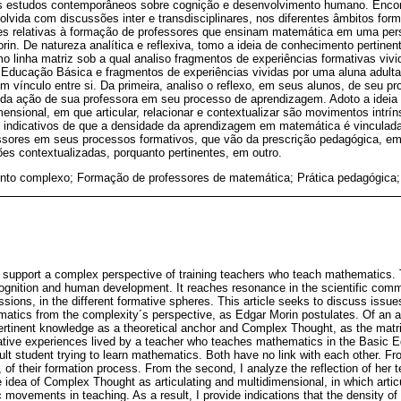
s estudos contemporâneos sobre cognição e desenvolvimento humano. Encon
olvida com discussões inter e transdisciplinares, nos diferentes âmbitos form
tões relativas à formação de professores que ensinam matemática em uma per
in. De natureza analítica e reflexiva, tomo a ideia de conhecimento pertinen
linha matriz sob a qual analiso fragmentos de experiências formativas vivi
Educação Básica e fragmentos de experiências vividas por uma aluna adulta
 vínculo entre si. Da primeira, analiso o reflexo, em seus alunos, de seu p
o da ação de sua professora em seu processo de aprendizagem. Adoto a ide
mensional, em que articular, relacionar e contextualizar são movimentos intrí
 indicativos de que a densidade da aprendizagem em matemática é vinculada 
ssores em seus processos formativos, que vão da prescrição pedagógica, e
es contextualizadas, porquanto pertinentes, em outro.
to complexo; Formação de professores de matemática; Prática pedagógica;
 support a complex perspective of training teachers who teach mathematics. T
gnition and human development. It reaches resonance in the scientific commu
ssions, in the different formative spheres. This article seeks to discuss issues 
tics from the complexity´s perspective, as Edgar Morin postulates. Of an ana
 pertinent knowledge as a theoretical anchor and Complex Thought, as the matri
ative experiences lived by a teacher who teaches mathematics in the Basic E
lt student trying to learn mathematics. Both have no link with each other. Fro
s, of their formation process. From the second, I analyze the reflection of her 
e idea of Complex Thought as articulating and multidimensional, in which articu
ic movements in teaching. As a result, I provide indications that the density of