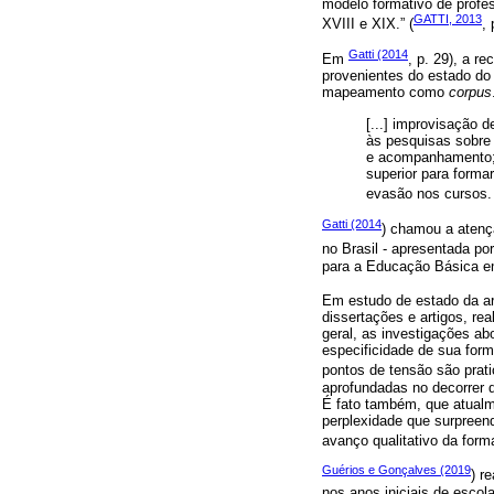
modelo formativo de profes
GATTI, 2013
XVIII e XIX.” (
, 
Gatti (2014
Em
, p. 29), a r
provenientes do estado do
mapeamento como
corpus
[...] improvisação 
às pesquisas sobre 
e acompanhamento; a
superior para forma
evasão nos cursos. 
Gatti (2014
) chamou a atenç
no Brasil - apresentada po
para a Educação Básica em
Em estudo de estado da ar
dissertações e artigos, re
geral, as investigações a
especificidade de sua form
pontos de tensão são prat
aprofundadas no decorrer 
É fato também, que atualm
perplexidade que surpreend
avanço qualitativo da form
Guérios e Gonçalves (2019
) r
nos anos iniciais de escol