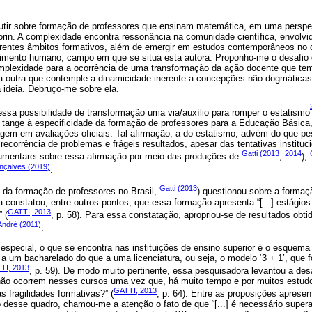
utir sobre formação de professores que ensinam matemática, em uma perspe
rin. A complexidade encontra ressonância na comunidade científica, envolvi
iferentes âmbitos formativos, além de emergir em estudos contemporâneos no
imento humano, campo em que se situa esta autora. Proponho-me o desafio 
mplexidade para a ocorrência de uma transformação da ação docente que te
a outra que contemple a dinamicidade inerente a concepções não dogmática
 ideia. Debruço-me sobre ela.
ssa possibilidade de transformação uma via/auxílio para romper o estatismo
e tange à especificidade da formação de professores para a Educação Básica
agem em avaliações oficiais. Tal afirmação, a do estatismo, advém do que 
recorrência de problemas e frágeis resultados, apesar das tentativas instituc
Gatti (2013
2014
umentarei sobre essa afirmação por meio das produções de
,
),
nçalves (2019)
.
Gatti (2013
 da formação de professores no Brasil,
) questionou sobre a formaçã
 constatou, entre outros pontos, que essa formação apresenta “[...] estágios 
GATTI, 2013
” (
, p. 58). Para essa constatação, apropriou-se de resultados ob
 André (2011)
.
special, o que se encontra nas instituições de ensino superior é o esquema
a um bacharelado do que a uma licenciatura, ou seja, o modelo ‘3 + 1’, que fo
TI, 2013
, p. 59). De modo muito pertinente, essa pesquisadora levantou a desaf
o ocorrem nesses cursos uma vez que, há muito tempo e por muitos estudo
GATTI, 2013
s fragilidades formativas?” (
, p. 64). Entre as proposições aprese
 desse quadro, chamou-me a atenção o fato de que “[...] é necessário supera