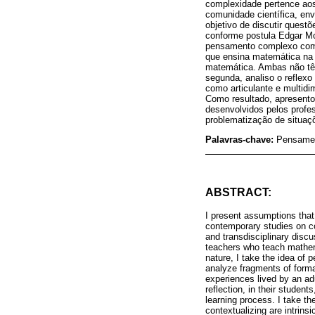
complexidade pertence ao
comunidade científica, env
objetivo de discutir ques
conforme postula Edgar Mor
pensamento complexo como 
que ensina matemática na 
matemática. Ambas não têm
segunda, analiso o reflex
como articulante e multidi
Como resultado, apresento
desenvolvidos pelos profe
problematização de situaçõ
Palavras-chave:
Pensamen
ABSTRACT:
I present assumptions that
contemporary studies on co
and transdisciplinary discu
teachers who teach mathema
nature, I take the idea of
analyze fragments of form
experiences lived by an adu
reflection, in their student
learning process. I take th
contextualizing are intrins