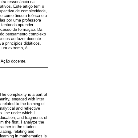
tra ressonância na
ativos. Este artigo tem o
spectiva de complexidade,
te como âncora teórica e o
das por uma professora
 tentando aprender
rocesso de formação. Da
ia do pensamento complexo
nsecos ao fazer docente.
a princípios didáticos,
m um extremo, à
 Ação docente.
he complexity is a part of
nity, engaged with inter
related to the training of
lytical and reflective
x line under which I
ducation, and fragments of
m the first, I analyze the
teacher in the student
lating, relating and
 learning in mathematics is