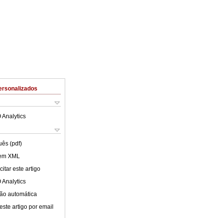
ersonalizados
 Analytics
uês (pdf)
 em XML
itar este artigo
 Analytics
ão automática
este artigo por email