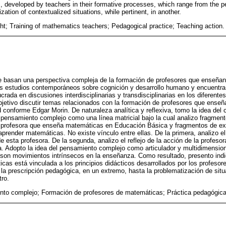
es, developed by teachers in their formative processes, which range from the pe
zation of contextualized situations, while pertinent, in another.
t; Training of mathematics teachers; Pedagogical practice; Teaching action.
 basan una perspectiva compleja de la formación de profesores que enseña
os estudios contemporáneos sobre cognición y desarrollo humano y encuentra
crada en discusiones interdisciplinarias y transdisciplinarias en los diferente
bjetivo discutir temas relacionados con la formación de profesores que ens
 conforme Edgar Morin. De naturaleza analítica y reflexiva, tomo la idea del 
 pensamiento complejo como una línea matricial bajo la cual analizo fragmen
a profesora que enseña matemáticas en Educación Básica y fragmentos de exp
prender matemáticas. No existe vínculo entre ellas. De la primera, analizo el 
e esta profesora. De la segunda, analizo el reflejo de la acción de la profeso
. Adopto la idea del pensamiento complejo como articulador y multidimensional
r son movimientos intrínsecos en la enseñanza. Como resultado, presento ind
cas está vinculada a los principios didácticos desarrollados por los profeso
la prescripción pedagógica, en un extremo, hasta la problematización de sit
tro.
to complejo; Formación de profesores de matemáticas; Práctica pedagógica