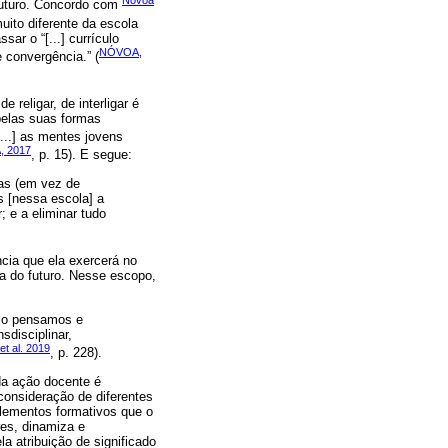
Nóvoa
futuro. Concordo com
ito diferente da escola
ar o “[...] currículo
NÓVOA,
 convergência.” (
 religar, de interligar é
pelas suas formas
“[...] as mentes jovens
 2017
, p. 15). E segue:
nas (em vez de
s [nessa escola] a
; e a eliminar tudo
cia que ela exercerá no
la do futuro. Nesse escopo,
omo pensamos e
disciplinar,
t al. 2019
, p. 228).
da ação docente é
onsideração de diferentes
lementos formativos que o
res, dinamiza e
la atribuição de significado