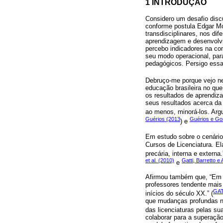
1 INTRODUÇÃO
Considero um desafio disc
conforme postula Edgar Mo
transdisciplinares, nos d
aprendizagem e desenvolv
percebo indicadores na co
seu modo operacional, par
pedagógicos. Persigo essa
Debruço-me porque vejo ne
educação brasileira no qu
os resultados de aprendiz
seus resultados acerca da 
ao menos, minorá-los. Arg
Guérios (2013
Guérios e Go
) e
Em estudo sobre o cenário
Cursos de Licenciatura. Ela
precária, interna e externa.
et al. (2010)
Gatti, Barretto e
e
Afirmou também que, “Em e
professores tendente mais 
GAT
inícios do século XX.” (
que mudanças profundas nã
das licenciaturas pelas sua
colaborar para a superação