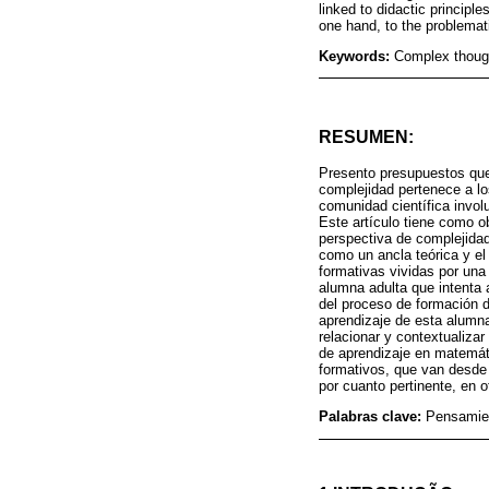
linked to didactic principl
one hand, to the problemati
Keywords:
Complex though
RESUMEN:
Presento presupuestos que
complejidad pertenece a l
comunidad científica involu
Este artículo tiene como o
perspectiva de complejidad
como un ancla teórica y el
formativas vividas por un
alumna adulta que intenta a
del proceso de formación d
aprendizaje de esta alumna
relacionar y contextualiza
de aprendizaje en matemáti
formativos, que van desde 
por cuanto pertinente, en o
Palabras clave:
Pensamien