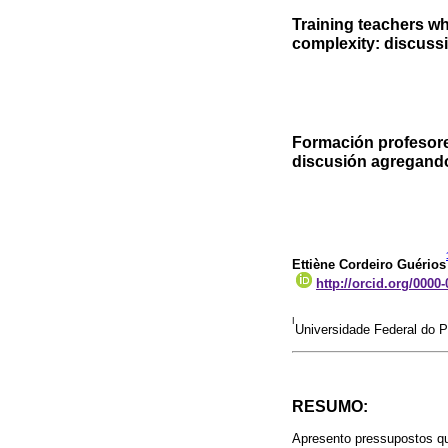
Training teachers w
complexity: discussi
Formación profesore
discusión agregando
Ettiène Cordeiro Guérios
http://orcid.org/0000
I
Universidade Federal do P
RESUMO:
Apresento pressupostos q