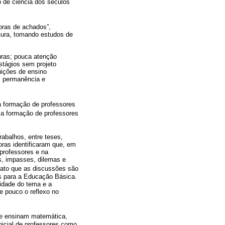
o de ciência dos séculos
doras de achados”,
atura, tomando estudos de
turas; pouca atenção
estágios sem projeto
uições de ensino
s, permanência e
a formação de professores
 a formação de professores
abalhos, entre teses,
oras identificaram que, em
professores e na
s, impasses, dilemas e
 fato que as discussões são
s para a Educação Básica.
xidade do tema e a
e pouco o reflexo no
que ensinam matemática,
nicial de professores como