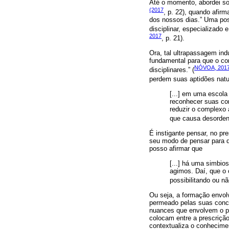
Até o momento, abordei so
(2017
, p. 22), quando afir
dos nossos dias.” Uma poss
disciplinar, especializado
2017
, p. 21).
Ora, tal ultrapassagem indu
fundamental para que o co
NÓVOA, 201
disciplinares.” (
perdem suas aptidões natur
[...] em uma escola
reconhecer suas cor
reduzir o complexo 
que causa desorden
É instigante pensar, no pr
seu modo de pensar para qu
posso afirmar que
[...] há uma simbi
agimos. Daí, que o 
possibilitando ou 
Ou seja, a formação envol
permeado pelas suas conce
nuances que envolvem o pr
colocam entre a prescrição
contextualiza o conheciment