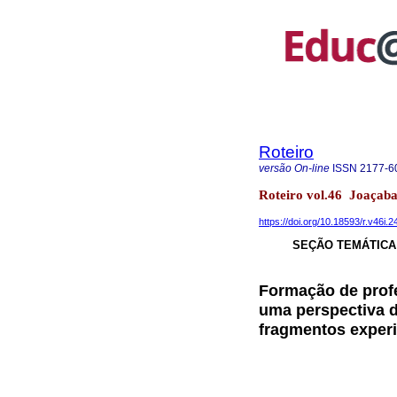
Roteiro
versão On-line
ISSN
2177-6
Roteiro vol.46 Joaçab
https://doi.org/10.18593/r.v46i.
SEÇÃO TEMÁTICA
Formação de prof
uma perspectiva 
fragmentos experi