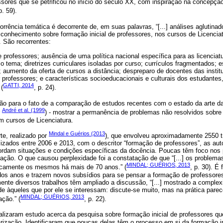
sores que se petrificou no início do século XX, com inspiração na concepçã
p. 59).
ecorrência temática é decorrente de, em suas palavras, “[...] análises aglutina
 conhecimento sobre formação inicial de professores, nos cursos de Licenci
. São recorrentes:
de professores; ausência de uma política nacional específica para as licencia
o tema; diretrizes curriculares isoladas por curso; currículos fragmentados; 
umento da oferta de cursos a distância; despreparo de docentes das instit
r professores; e características socioeducacionais e culturais dos estudante
GATTI, 2014
(
, p. 24).
ão para o fato de a comparação de estudos recentes com o estado da arte d
André et al. (1999
r
) - mostrar a permanência de problemas não resolvidos sobre
 cursos de Licenciatura.
Mindal e Guérios (2013
te, realizado por
), que envolveu aproximadamente 2550 tr
alizados entre 2006 e 2013, com o descritor “formação de professores”, as aut
bordam situações e condições específicas da docência. Poucas têm foco nos 
ação. O que causou perplexidade foi a constatação de que “[...] os problema
MINDAL; GUÉRIOS, 2013
icamente os mesmos há mais de 70 anos.” (
, p. 30). É
dos anos e trazem novos subsídios para se pensar a formação de professore
ente diversos trabalhos têm ampliado a discussão, “[...] mostrado a comple
e àqueles que por ele se interessam: discute-se muito, mas na prática parec
MINDAL; GUÉRIOS, 2013
ação.” (
, p. 22).
ealizaram estudo acerca da pesquisa sobre formação inicial de professores 
arização. Identificaram que poucas delas têm o processo em si da formação i