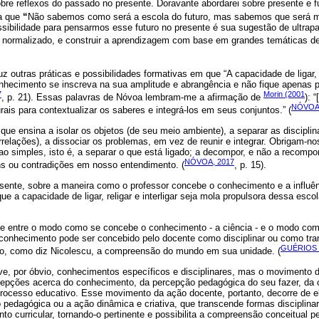
bre reflexos do passado no presente. Doravante abordarei sobre presente e 
ma que
“
Não sabemos como será a escola do futuro, mas sabemos que será mu
ibilidade para pensarmos esse futuro no presente é sua sugestão de ultrapass
 e normalizado, e construir a aprendizagem com base em grandes temáticas de
z outras práticas e possibilidades formativas em que “A capacidade de ligar, de
nhecimento se inscreva na sua amplitude e abrangência e não fique apenas 
7
Morin (2001
, p. 21). Essas palavras de Nóvoa lembram-me a afirmação de
): 
NÓVOA,
ais para contextualizar os saberes e integrá-los em seus conjuntos.” (
 que ensina a isolar os objetos (de seu meio ambiente), a separar as discipli
relações), a dissociar os problemas, em vez de reunir e integrar. Obrigam-no
ao simples, isto é, a separar o que está ligado; a decompor, e não a recompor
NÓVOA, 2017
s ou contradições em nosso entendimento. (
, p. 15).
esente, sobre a maneira como o professor concebe o conhecimento e a influên
e a capacidade de ligar, religar e interligar seja mola propulsora dessa esco
ose entre o modo como se concebe o conhecimento - a ciência - e o modo c
conhecimento pode ser concebido pelo docente como disciplinar ou como trans
GUÉRIOS e
não, como diz Nicolescu, a compreensão do mundo em sua unidade. (
ve, por óbvio, conhecimentos específicos e disciplinares, mas o movimento 
pções acerca do conhecimento, da percepção pedagógica do seu fazer, da c
ocesso educativo. Esse movimento da ação docente, portanto, decorre de e
 pedagógica ou a ação dinâmica e criativa, que transcende formas disciplina
o curricular, tornando-o pertinente e possibilita a compreensão conceitual pe