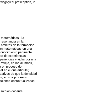
dagogical prescription, in
n matemáticas. La
 resonancia en la
s ámbitos de la formación.
eñan matemáticas en una
conocimiento pertinente
tos de experiencias
eriencias vividas por una
reflejo, en los alumnos,
ra en proceso de
 en el que articular,
icativos de que la densidad
res, en sus procesos
uaciones contextualizadas,
 Acción docente.