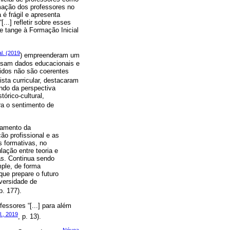
mação dos professores no
é frágil e apresenta
...] refletir sobre esses
ue tange à Formação Inicial
al. (2019
) empreenderam um
alisam dados educacionais e
tidos não são coerentes
ista curricular, destacaram
indo da perspectiva
órico-cultural,
ra o sentimento de
iramento da
ão profissional e as
s formativas, no
ulação entre teoria e
as. Continua sendo
mple, de forma
 que prepare o futuro
iversidade de
 p. 177).
essores “[...] para além
l., 2019
, p. 13).