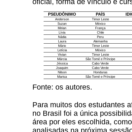
oficial, forma de vínculo e cu
PSEUDÔNIMO
PAÍS
ID
Anderson
Timor Leste
Suzan
México
Mirian
França
Lívia
Chile
Nádia
Peru
Laura
Alemanha
Mário
Timor Leste
Letícia
México
Vivian
Timor Leste
Márcia
São Tomé e Príncipe
Jéssica
Cabo Verde
Joaquim
Cabo Verde
Nilson
Honduras
Marisa
São Tomé e Príncipe
Fonte: os autores.
Para muitos dos estudantes af
no Brasil foi a única possibil
área por eles escolhida, como 
analisadas na próxima sessã