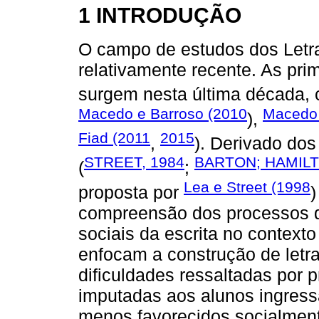
1 INTRODUÇÃO
O campo de estudos dos Letr
relativamente recente. As pri
surgem nesta última década,
Macedo e Barroso (2010
Macedo 
),
Fiad (2011
2015
,
). Derivado do
STREET, 1984
BARTON; HAMILTO
(
;
Lea e Street (1998
proposta por
)
compreensão dos processos q
sociais da escrita no context
enfocam a construção de let
dificuldades ressaltadas por p
imputadas aos alunos ingress
menos favorecidos socialmen