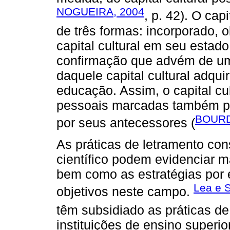
NOGUEIRA, 2004
, p. 42). O cap
de três formas: incorporado, o
capital cultural em seu estado 
confirmação que advém de uma
daquele capital cultural adqu
educação. Assim, o capital cult
pessoais marcadas também po
BOURD
por seus antecessores (
As práticas de letramento con
científico podem evidenciar ma
bem como as estratégias por 
Lea e S
objetivos neste campo.
têm subsidiado as práticas d
instituições de ensino superi