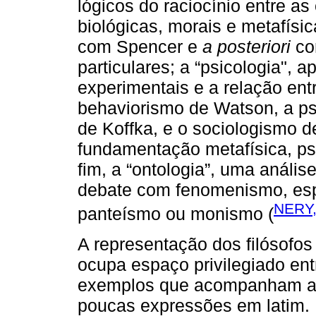
lógicos do raciocínio entre as
biológicas, morais e metafísic
com Spencer e
a posteriori
com
particulares; a “psicologia", 
experimentais e a relação entr
behaviorismo de Watson, a ps
de Koffka, e o sociologismo de
fundamentação metafísica, psic
fim, a “ontologia”, uma anális
debate com fenomenismo, espi
NERY,
panteísmo ou monismo (
A representação dos filósofos
ocupa espaço privilegiado en
exemplos que acompanham as t
poucas expressões em latim. 