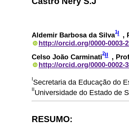
Castro Nery S.J
1
I
Aldemir Barbosa da Silva
,
http://orcid.org/0000-0003-
2
II
Celso João Carminati
, Pro
http://orcid.org/0000-0002-
I
Secretaria da Educação do Es
II
Universidade do Estado de Sa
RESUMO: