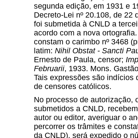
segunda edição, em 1931 e 19
Decreto-Lei nº 20.108, de 22 
foi submetida à CNLD a terce
acordo com a nova ortografia.
constam o carimbo nº 3468 (p
latim:
Nihil Obstat - Sancti Pau
Ernesto de Paula, censor;
Imp
Februarii
, 1933. Mons. Gastão 
Tais expressões são indícios
de censores católicos.
No processo de autorização, os
submetidos a CNLD, recebem 
autor ou editor, averiguar o 
percorrer os trâmites e consta
da CNLD), será expedido o nú