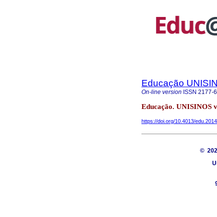
Educação UNISI
On-line version
ISSN
2177-
Educação. UNISINOS vo
https://doi.org/10.4013/edu.201
© 20
U