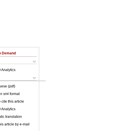
on Demand
 Analytics
uese (pdf)
 in xml format
cite this article
 Analytics
ic translation
is article by e-mail