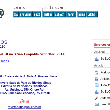
NOS
Services 
6210
Journal
l.18 no.3 São Leopoldo Sept./Dec. 2014
SciELO
4.183.03
Article
Portug
26
Universidade do Vale do Rio dos Sinos
Article
niversidade do Vale do Rio dos Sinos
How to 
Editoria de Periódicos Científicos
Av. Unisinos, 950, Cristo Rei
SciELO
93022-000, São Leopoldo, RS, Brasil
Automat
Send th
revistaeduc@unisinos.br