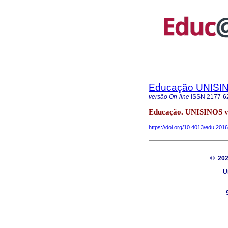
Educação UNISI
versão On-line
ISSN
2177-6
Educação. UNISINOS vo
https://doi.org/10.4013/edu.201
© 20
U