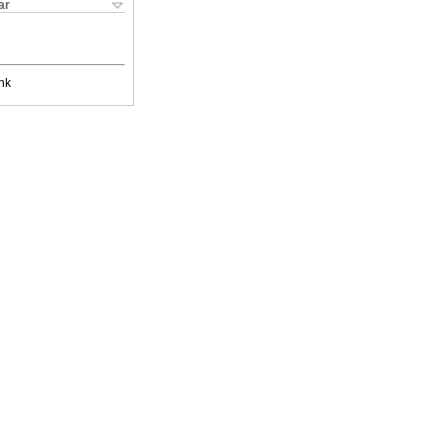
ar
nk