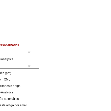
ersonalizados
 Analytics
uês (pdf)
 em XML
itar este artigo
 Analytics
ão automática
este artigo por email