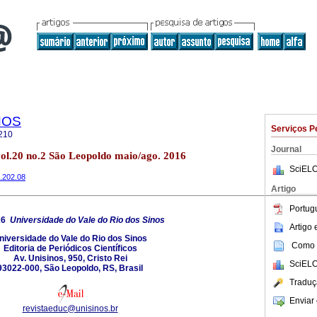
NOS
Serviços P
210
Journal
l.20 no.2 São Leopoldo maio/ago. 2016
SciELO
6.202.08
Artigo
Portug
26
Universidade do Vale do Rio dos Sinos
Artigo
niversidade do Vale do Rio dos Sinos
Como c
Editoria de Periódicos Científicos
Av. Unisinos, 950, Cristo Rei
SciELO
93022-000, São Leopoldo, RS, Brasil
Traduç
Enviar 
revistaeduc@unisinos.br