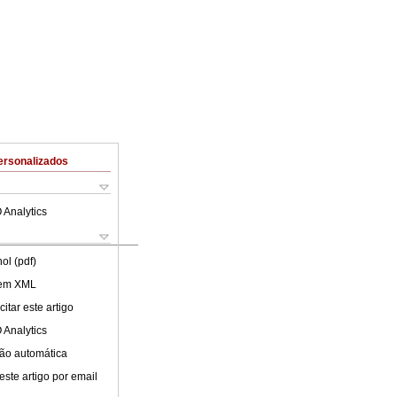
ersonalizados
 Analytics
ol (pdf)
 em XML
itar este artigo
 Analytics
ão automática
este artigo por email