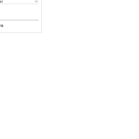
ar
nk