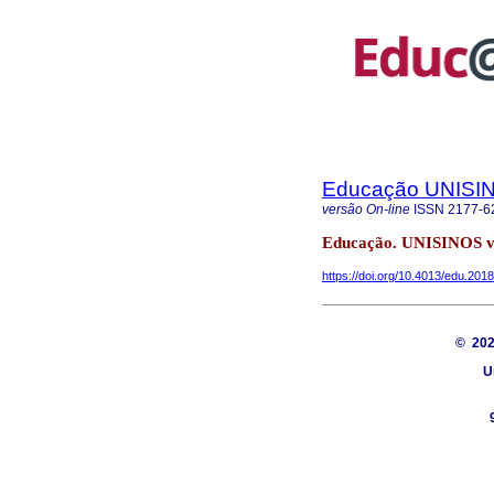
Educação UNISI
versão On-line
ISSN
2177-6
Educação. UNISINOS vo
https://doi.org/10.4013/edu.201
© 20
U