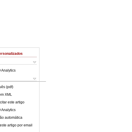
ersonalizados
 Analytics
uês (pdf)
 em XML
itar este artigo
 Analytics
ão automática
este artigo por email