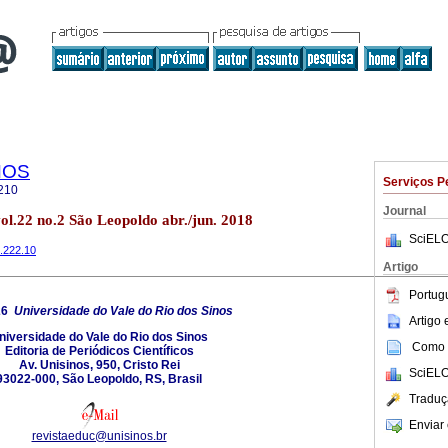
NOS
Serviços P
210
Journal
.22 no.2 São Leopoldo abr./jun. 2018
SciELO
8.222.10
Artigo
Portug
26
Universidade do Vale do Rio dos Sinos
Artigo
niversidade do Vale do Rio dos Sinos
Como c
Editoria de Periódicos Científicos
Av. Unisinos, 950, Cristo Rei
SciELO
93022-000, São Leopoldo, RS, Brasil
Traduç
Enviar 
revistaeduc@unisinos.br