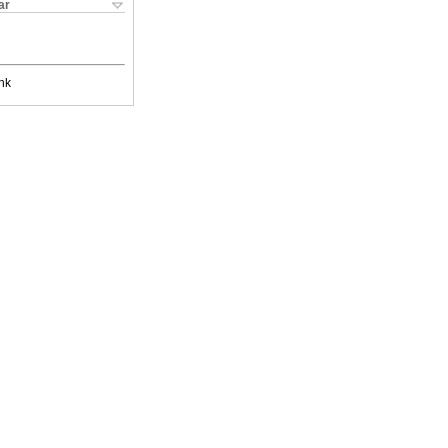
ar
nk