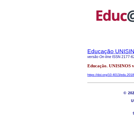
Educação UNISI
versão On-line
ISSN
2177-6
Educação. UNISINOS vol
https://doi.org/10.4013/edu.201
© 20
U