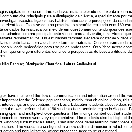
ogias digitais imprime um ritmo cada vez mais acelerado no fluxo da inform
l como um dos principais para a divulgação da ciência, especialmente por me
o investigar aspectos ligados aos hábitos, interesses e percepções de estud
as científicas. Trata-se de uma pesquisa exploratória realizada com 160 est
ta de dados foi realizada por meio de um questionário contendo questões ab
s estudantes buscam principalmente vídeos para a diversão, mas vídeos qu
bastante representativos. Os estudantes também alegaram gostar de vídeos c
elativamente baixa com a qual assistem tais materiais. Consideraram ainda 
ossibilidade pedagógica para uso pelos professores. Os vídeos nesse cont
l em que emergem diferentes cenários e perspectivas de busca e difusão da
dos.
Não Escolar; Divulgação Científica; Leitura Audiovisual
gies have multiplied the flow of communication and information around the worl
important for the Science popularization, mainly through online videos, this 
s, interestings and perceptions from Basic Education students about videos re
earch that was performed with 160 students from semiarid region in Alagoas. F
ining open and multiple-choice questions. The findings pointed out that stude
t scientific themes were very representative. The students also highlighted t
e of watching such materials rarely. They also considered learning from video
 teachers. The videos are configured in a new cultural dimension in which diff
ducation and popularization, whose processes need to be questioned.