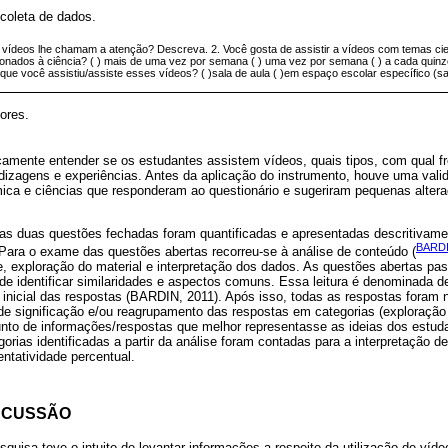
 coleta de dados.
e vídeos lhe chamam a atenção? Descreva. 2. Você gosta de assistir a vídeos com temas cien
cionados à ciência? ( ) mais de uma vez por semana ( ) uma vez por semana ( ) a cada quin
ue você assistiu/assiste esses vídeos? ( )sala de aula ( )em espaço escolar específico (sa
ores.
amente entender se os estudantes assistem vídeos, quais tipos, com qual f
zagens e experiências. Antes da aplicação do instrumento, houve uma val
mica e ciências que responderam ao questionário e sugeriram pequenas alter
 as duas questões fechadas foram quantificadas e apresentadas descritivame
BARDI
Para o exame das questões abertas recorreu-se à análise de conteúdo (
se, exploração do material e interpretação dos dados. As questões abertas p
to de identificar similaridades e aspectos comuns. Essa leitura é denominada de
inicial das respostas (BARDIN, 2011). Após isso, todas as respostas foram 
de significação e/ou reagrupamento das respostas em categorias (exploração
junto de informações/respostas que melhor representasse as ideias dos estu
gorias identificadas a partir da análise foram contadas para a interpretação d
entatividade percentual.
SCUSSÃO
quisa teve o intuito de levantar informações a respeito da utilização de víd