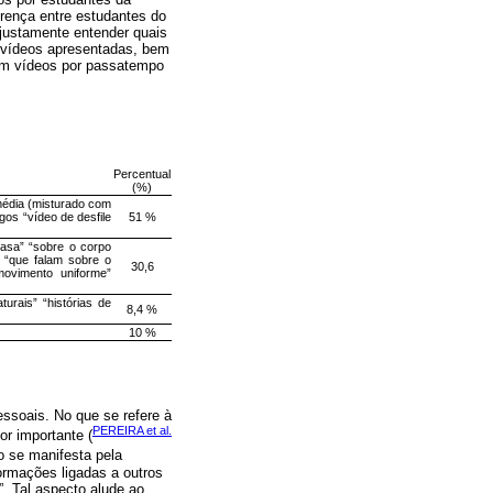
rença entre estudantes do
justamente entender quais
e vídeos apresentadas, bem
ram vídeos por passatempo
Percentual
(%)
média (misturado com
gos “vídeo de desfile
51 %
casa” “sobre o corpo
) “que falam sobre o
30,6
ovimento uniforme”
turais” “histórias de
8,4 %
10 %
pessoais. No que se refere à
PEREIRA et al.
or importante (
so se manifesta pela
ormações ligadas a outros
”. Tal aspecto alude ao