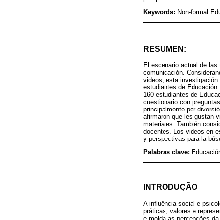
Keywords:
Non-formal Edu
RESUMEN:
El escenario actual de las
comunicación. Considerando
videos, esta investigación
estudiantes de Educación B
160 estudiantes de Educaci
cuestionario con preguntas
principalmente por diversi
afirmaron que les gustan v
materiales. También consid
docentes. Los videos en es
y perspectivas para la bús
Palabras clave:
Educación
INTRODUÇÃO
A influência social e psic
práticas, valores e repre
e molda as percepções da r