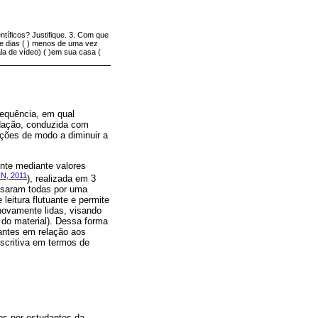
tíficos? Justifique. 3. Com que
ze dias ( ) menos de uma vez
la de vídeo) ( )em sua casa (
requência, em qual
idação, conduzida com
ações de modo a diminuir a
nte mediante valores
N, 2011
), realizada em 3
assaram todas por uma
 leitura flutuante e permite
novamente lidas, visando
 do material). Dessa forma
dantes em relação aos
escritiva em termos de
eos por estudantes da