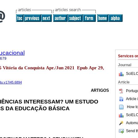
ucacional
Services 
2679
Journal
45 Vitória da Conquista Apr./Jun 2021 Epub Apr 29,
SciELO
Article
edu.v17i45.6894
ARTIGOS
Portug
Article
IÊNCIAS INTERESSAM? UM ESTUDO
How to 
S DA EDUCAÇÃO BÁSICA
SciELO
Automat
Send th