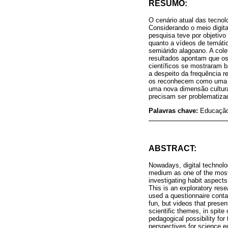
RESUMO:
O cenário atual das tecnol
Considerando o meio digita
pesquisa teve por objetiv
quanto a vídeos de temátic
semiárido alagoano. A cole
resultados apontam que o
científicos se mostraram 
a despeito da frequência r
os reconhecem como uma p
uma nova dimensão cultura
precisam ser problematiza
Palavras chave:
Educação 
ABSTRACT:
Nowadays, digital technolo
medium as one of the most 
investigating habit aspect
This is an exploratory res
used a questionnaire conta
fun, but videos that presen
scientific themes, in spit
pedagogical possibility for
perspectives for science e