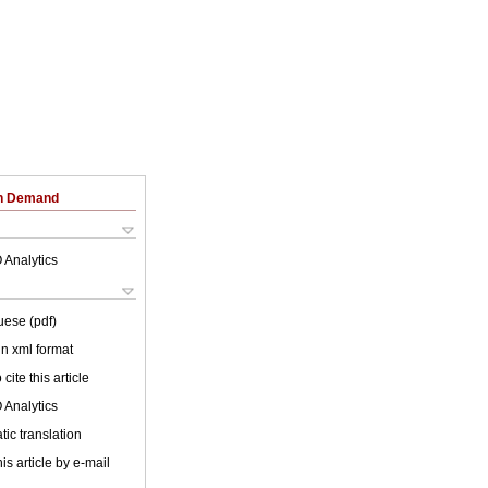
on Demand
 Analytics
uese (pdf)
 in xml format
cite this article
 Analytics
ic translation
is article by e-mail