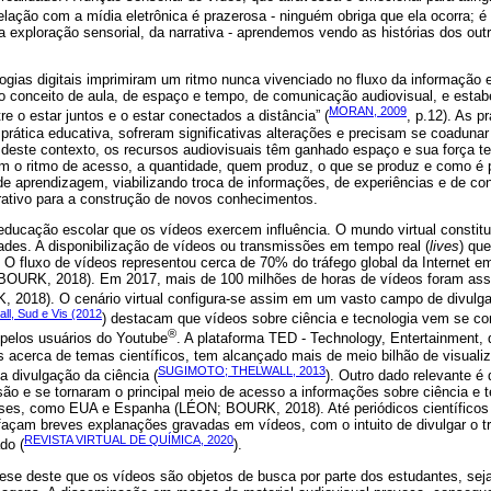
 relação com a mídia eletrônica é prazerosa - ninguém obriga que ela ocorra; é
exploração sensorial, da narrativa - aprendemos vendo as histórias dos outr
ologias digitais imprimiram um ritmo nunca vivenciado no fluxo da informaçã
 o conceito de aula, de espaço e tempo, de comunicação audiovisual, e estab
MORAN, 2009
tre o estar juntos e o estar conectados a distância” (
, p.12). As p
prática educativa, sofreram significativas alterações e precisam se coaduna
deste contexto, os recursos audiovisuais têm ganhado espaço e sua força t
ram o ritmo de acesso, a quantidade, quem produz, o que se produz e como é
e aprendizagem, viabilizando troca de informações, de experiências e de co
ativo para a construção de novos conhecimentos.
educação escolar que os vídeos exercem influência. O mundo virtual consti
idades. A disponibilização de vídeos ou transmissões em tempo real (
lives
) que
 O fluxo de vídeos representou cerca de 70% do tráfego global da Internet 
URK, 2018). Em 2017, mais de 100 milhões de horas de vídeos foram assis
2018). O cenário virtual configura-se assim em um vasto campo de divulg
all, Sud e Vis (2012
) destacam que vídeos sobre ciência e tecnologia vem se 
®
 pelos usuários do Youtube
. A plataforma TED - Technology, Entertainment, q
is acerca de temas científicos, tem alcançado mais de meio bilhão de visual
SUGIMOTO; THELWALL, 2013
 divulgação da ciência (
). Outro dado relevante é 
são e se tornaram o principal meio de acesso a informações sobre ciência e t
ses, como EUA e Espanha (LÉON; BOURK, 2018). Até periódicos científicos 
 façam breves explanações gravadas em vídeos, com o intuito de divulgar o t
REVISTA VIRTUAL DE QUÍMICA, 2020
do (
).
ese deste que os vídeos são objetos de busca por parte dos estudantes, sej