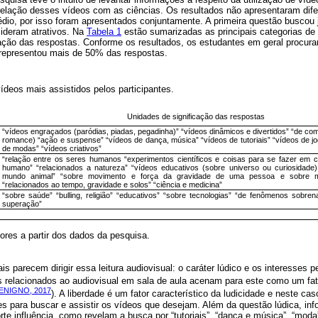
relação desses vídeos com as ciências. Os resultados não apresentaram dife
io, por isso foram apresentados conjuntamente. A primeira questão buscou 
ideram atrativos. Na
Tabela 1
estão sumarizadas as principais categorias d
ação das respostas. Conforme os resultados, os estudantes em geral procu
e representou mais de 50% das respostas.
ídeos mais assistidos pelos participantes.
Unidades de significação das respostas
“vídeos engraçados (paródias, piadas, pegadinha)” “vídeos dinâmicos e divertidos” “de co
romance) “ação e suspense” “vídeos de dança, música” “vídeos de tutoriais” “vídeos de jo
de modas” “vídeos criativos”
“relação entre os seres humanos “experimentos científicos e coisas para se fazer em 
humano” “relacionados a natureza” “vídeos educativos (sobre universo ou curiosidade
mundo animal” “sobre movimento e força da gravidade de uma pessoa e sobre m
“relacionados ao tempo, gravidade e solos” “ciência e medicina”
“sobre saúde” “bulling, religião” “educativos” “sobre tecnologias” “de fenômenos sobrena
superação”
ores a partir dos dados da pesquisa.
is parecem dirigir essa leitura audiovisual: o caráter lúdico e os interesses 
os relacionados ao audiovisual em sala de aula acenam para este como um fat
ENIGNO, 2017
). A liberdade é um fator característico da ludicidade e neste ca
es para buscar e assistir os vídeos que desejam. Além da questão lúdica, inf
rte influência, como revelam a busca por “tutoriais”, “dança e música”, “moda