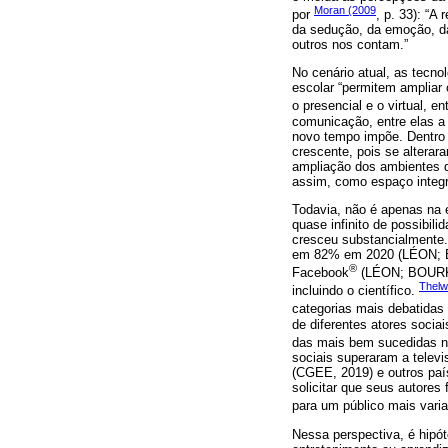
Moran (2009
por
, p. 33): “A
da sedução, da emoção, da 
outros nos contam.”
No cenário atual, as tecn
escolar “permitem ampliar
o presencial e o virtual, en
comunicação, entre elas a 
novo tempo impõe. Dentro 
crescente, pois se altera
ampliação dos ambientes d
assim, como espaço integr
Todavia, não é apenas na 
quase infinito de possibil
cresceu substancialmente.
em 82% em 2020 (LÉON; BO
®
Facebook
(LÉON; BOURK, 
Thelw
incluindo o científico.
categorias mais debatidas
de diferentes atores socia
das mais bem sucedidas na
sociais superaram a televi
(CGEE, 2019) e outros paí
solicitar que seus autores
para um público mais varia
Nessa perspectiva, é hipót