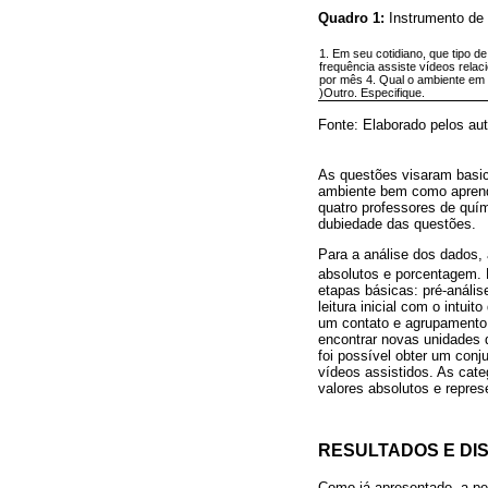
Quadro 1:
Instrumento de
1. Em seu cotidiano, que tipo d
frequência assiste vídeos rela
por mês 4. Qual o ambiente em q
)Outro. Especifique.
Fonte: Elaborado pelos aut
As questões visaram basic
ambiente bem como aprendi
quatro professores de quí
dubiedade das questões.
Para a análise dos dados,
absolutos e porcentagem. 
etapas básicas: pré-análi
leitura inicial com o intui
um contato e agrupamento 
encontrar novas unidades 
foi possível obter um con
vídeos assistidos. As cate
valores absolutos e repres
RESULTADOS E DI
Como já apresentado, a pes