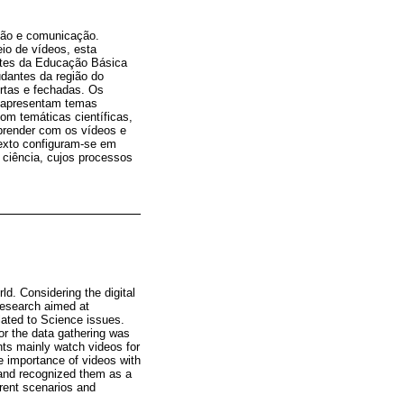
ação e comunicação.
io de vídeos, esta
antes da Educação Básica
udantes da região do
ertas e fechadas. Os
e apresentam temas
om temáticas científicas,
aprender com os vídeos e
exto configuram-se em
 ciência, cujos processos
d. Considering the digital
research aimed at
lated to Science issues.
or the data gathering was
nts mainly watch videos for
he importance of videos with
s and recognized them as a
erent scenarios and