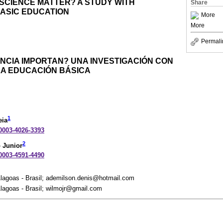
SCIENCE MATTER? A STUDY WITH
Share
ASIC EDUCATION
More
More
Permali
ENCIA IMPORTAN? UNA INVESTIGACIÓN CON
LA EDUCACIÓN BÁSICA
1
eia
-0003-4026-3393
2
 Junior
-0003-4591-4490
Alagoas - Brasil; ademilson.denis@hotmail.com
lagoas - Brasil; wilmojr@gmail.com