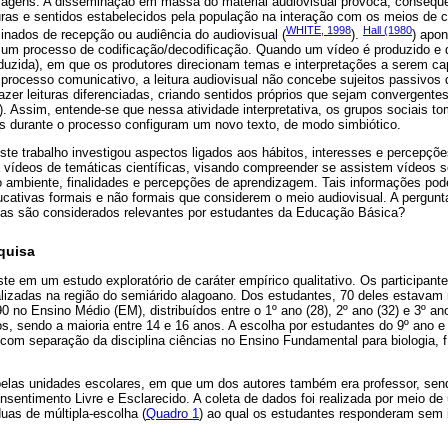
zagens. A disseminação em massa do material audiovisual provoca, consequ
uras e sentidos estabelecidos pela população na interação com os meios de
WHITE, 1998
Hall (1980
nados de recepção ou audiência do audiovisual (
).
) apon
 um processo de codificação/decodificação. Quando um vídeo é produzido e 
uzida), em que os produtores direcionam temas e interpretações a serem cap
processo comunicativo, a leitura audiovisual não concebe sujeitos passiv
er leituras diferenciadas, criando sentidos próprios que sejam convergentes
. Assim, entende-se que nessa atividade interpretativa, os grupos sociais 
s durante o processo configuram um novo texto, de modo simbiótico.
ste trabalho investigou aspectos ligados aos hábitos, interesses e percepçõ
vídeos de temáticas científicas, visando compreender se assistem vídeos s
 o ambiente, finalidades e percepções de aprendizagem. Tais informações pod
cativas formais e não formais que considerem o meio audiovisual. A pergunta
cias são considerados relevantes por estudantes da Educação Básica?
quisa
te em um estudo exploratório de caráter empírico qualitativo. Os participan
alizadas na região do semiárido alagoano. Dos estudantes, 70 deles estavam
0 no Ensino Médio (EM), distribuídos entre o 1º ano (28), 2º ano (32) e 3º an
s, sendo a maioria entre 14 e 16 anos. A escolha por estudantes do 9º ano e
om separação da disciplina ciências no Ensino Fundamental para biologia, f
 pelas unidades escolares, em que um dos autores também era professor, se
sentimento Livre e Esclarecido. A coleta de dados foi realizada por meio de
uas de múltipla-escolha (
Quadro 1
) ao qual os estudantes responderam sem i