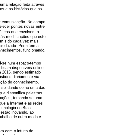
 uma relação feita através
os e as histórias que os
o e comunicação. No campo
elecer pontes novas entre
ráticas que envolvem a
r às modificações que este
em sido cada vez mais
 produzido. Permitem a
nhecimentos, funcionando,
tui-se num espaço-tempo
 ficam disponíveis online
em 2015, sendo estimado
tidos diariamente via
ação do conhecimento,
consolidando como uma das
ue disponiliza palestras
izações, tornando-se uma
que a Internet e as redes
ecnologia no Brasil
estão inovando, ao
rabalho de outro modo e
am com o intuito de