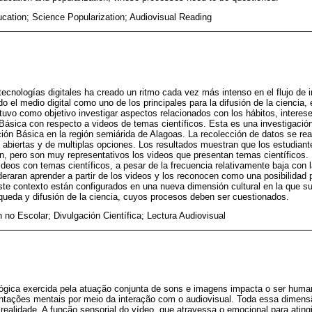
cation; Science Popularization; Audiovisual Reading
 tecnologías digitales ha creado un ritmo cada vez más intenso en el flujo de 
 el medio digital como uno de los principales para la difusión de la ciencia,
 tuvo como objetivo investigar aspectos relacionados con los hábitos, interes
ásica con respecto a videos de temas científicos. Esta es una investigación
ón Básica en la región semiárida de Alagoas. La recolección de datos se rea
 abiertas y de multiplas opciones. Los resultados muestran que los estudian
ón, pero son muy representativos los videos que presentan temas científicos.
ideos con temas científicos, a pesar de la frecuencia relativamente baja con
eraran aprender a partir de los videos y los reconocen como una posibilidad 
te contexto están configurados en una nueva dimensión cultural en la que su
queda y difusión de la ciencia, cuyos procesos deben ser cuestionados.
 no Escolar; Divulgación Científica; Lectura Audiovisual
ológica exercida pela atuação conjunta de sons e imagens impacta o ser human
sentações mentais por meio da interação com o audiovisual. Toda essa dimen
ealidade. A função sensorial do vídeo, que atravessa o emocional para atingi