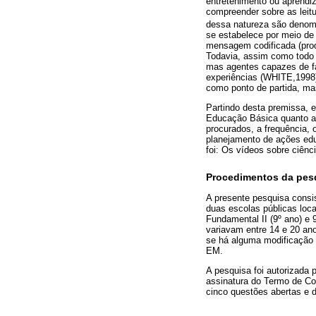
entretenimento ou aprendi
compreender sobre as leit
dessa natureza são denomi
se estabelece por meio de
mensagem codificada (prod
Todavia, assim como todo 
mas agentes capazes de faz
experiências (WHITE,1998)
como ponto de partida, ma
Partindo desta premissa, e
Educação Básica quanto a 
procurados, a frequência,
planejamento de ações edu
foi: Os vídeos sobre ciên
Procedimentos da pes
A presente pesquisa consis
duas escolas públicas loc
Fundamental II (9º ano) e 9
variavam entre 14 e 20 ano
se há alguma modificação c
EM.
A pesquisa foi autorizada
assinatura do Termo de Con
cinco questões abertas e d