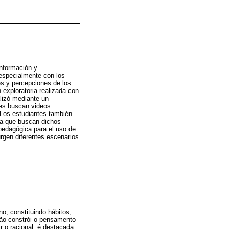
información y
 especialmente con los
es y percepciones de los
 exploratoria realizada con
lizó mediante un
tes buscan videos
 Los estudiantes también
 la que buscan dichos
pedagógica para el uso de
rgen diferentes escenarios
o, constituindo hábitos,
são constrói o pensamento
r o racional, é destacada