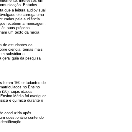
entemente, interesses em
 comunicação. Estudos
ta que a leitura audiovisual
divulgado ele carrega uma
turadas pela audiência.
os que recebem a mensagem,
 às suas próprias
tomam um texto da mídia
es de estudantes da
obre ciência, temas mais
em subsidiar o
 geral guia da pesquisa
tes foram 160 estudantes de
 matriculados no Ensino
o (30), cujas idades
 Ensino Médio foi averiguar
ísica e química durante o
ndo conduzida após
 um questionário contendo
dentificação.