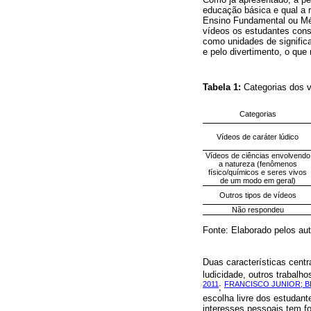
educação básica e qual a 
Ensino Fundamental ou Méd
vídeos os estudantes cons
como unidades de signific
e pelo divertimento, o qu
Tabela 1:
Categorias dos v
Categorias
Vídeos de caráter lúdico
Vídeos de ciências envolvendo
a natureza (fenômenos
físico/químicos e seres vivos
de um modo em geral)
Outros tipos de vídeos
Não respondeu
Fonte: Elaborado pelos aut
Duas características centra
ludicidade, outros trabalh
2011
FRANCISCO JUNIOR; B
;
escolha livre dos estudant
interesses pessoais tem fo