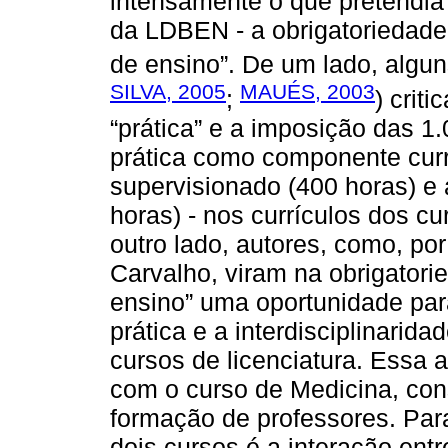
intensamente o que pretendia d
da LDBEN - a obrigatoriedade 
de ensino”. De um lado, algu
SILVA, 2005
MAUÉS, 2003
;
) crit
“prática” e a imposição das 1.
prática como componente curri
supervisionado (400 horas) e a
horas) - nos currículos dos c
outro lado, autores, como, p
Carvalho, viram na obrigatori
ensino” uma oportunidade para
prática e a interdisciplinarid
cursos de licenciatura. Essa 
com o curso de Medicina, con
formação de professores. Para
dois cursos é a interação entr