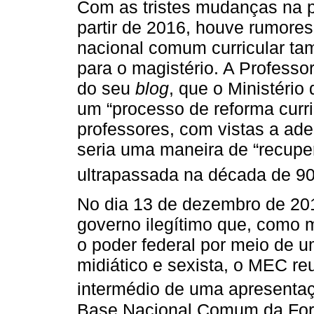
Com as tristes mudanças na po
partir de 2016, houve rumore
nacional comum curricular ta
para o magistério. A Professo
do seu
blog
, que o Ministéri
um “processo de reforma curr
professores, com vistas a ad
seria uma maneira de “recuper
ultrapassada na década de 90
No dia 13 de dezembro de 20
governo ilegítimo que, como
o poder federal por meio de um
midiático e sexista, o MEC reu
intermédio de uma apresenta
Base Nacional Comum da For