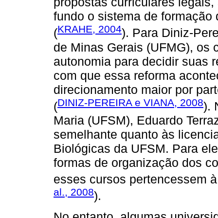
propostas curriculares legais
fundo o sistema de formação 
KRAHE, 2004
(
). Para Diniz-Per
de Minas Gerais (UFMG), os c
autonomia para decidir suas re
com que essa reforma aconte
direcionamento maior por par
DINIZ-PEREIRA e VIANA, 2008
(
).
Maria (UFSM), Eduardo Terra
semelhante quanto às licenci
Biológicas da UFSM. Para el
formas de organização dos co
esses cursos pertencessem à
al., 2008
).
No entanto, algumas universi