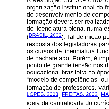
A Resolução CNE/CP 01/02 defi
organização institucional da 
do desenvolvimento de compet
formação deverá ser realiza
de licenciatura plena, numa e
BRASIL, 2002
(
). Tal definição
resposta dos legisladores para
os cursos de licenciatura fu
de bacharelado. Porém, é imp
ponto de grande tensão nos d
educacional brasileira da époc
“modelo de competências” ou
formação de professores. Vár
LOPES, 2003
FREITAS, 2002
MA
;
;
ideia da centralidade do curr