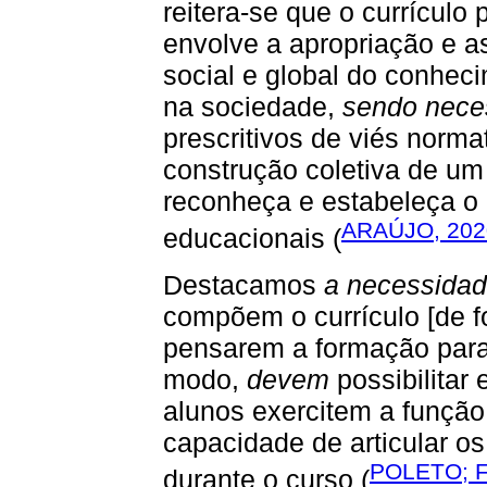
reitera-se que o currícul
envolve a apropriação e as
social e global do conhec
na sociedade,
sendo nece
prescritivos de viés normat
construção coletiva de um
reconheça e estabeleça o p
ARAÚJO, 202
educacionais (
Destacamos
a necessida
compõem o currículo [de 
pensarem a formação para
modo,
devem
possibilitar
alunos exercitem a funçã
capacidade de articular o
POLETO; 
durante o curso (