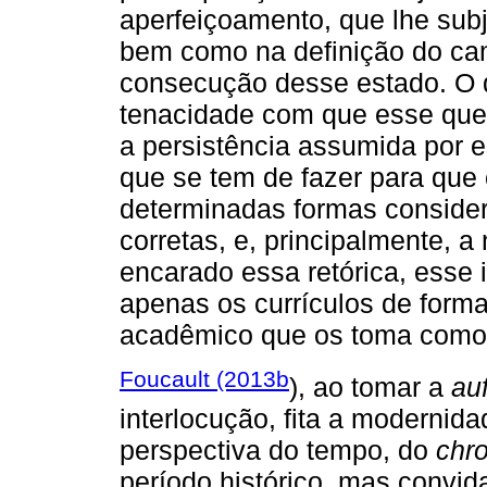
aperfeiçoamento, que lhe subj
bem como na definição do cam
consecução desse estado. O q
tenacidade com que esse quer
a persistência assumida por 
que se tem de fazer para que 
determinadas formas consider
corretas, e, principalmente, 
encarado essa retórica, esse i
apenas os currículos de form
acadêmico que os toma como 
Foucault (2013b
), ao tomar a
au
interlocução, fita a modernida
perspectiva do tempo, do
chr
período histórico, mas conv