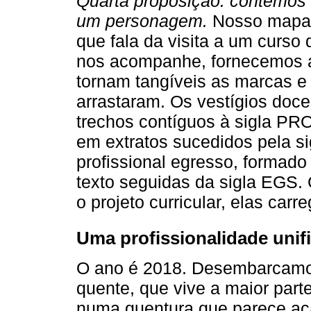
Quarta proposição: contemos
um personagem.
Nosso mapa-d
que fala da visita a um curso 
nos acompanhe, fornecemos a
tornam tangíveis as marcas e
arrastaram. Os vestígios doc
trechos contíguos à sigla PRO
em extratos sucedidos pela si
profissional egresso, formad
texto seguidas da sigla EGS.
o projeto curricular, elas ca
Uma profissionalidade unif
O ano é 2018. Desembarcamo
quente, que vive a maior part
numa quentura que parece aca