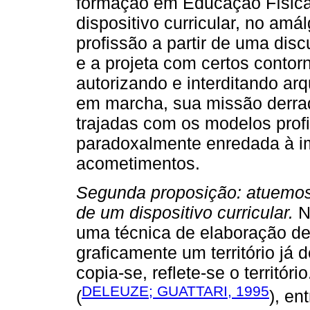
formação em Educação Física,
dispositivo curricular, no amá
profissão a partir de uma dis
e a projeta com certos conto
autorizando e interditando arq
em marcha, sua missão derrade
trajadas com os modelos prof
paradoxalmente enredada à im
acometimentos.
Segunda proposição: atuemos 
de um dispositivo curricular.
No
uma técnica de elaboração d
graficamente um território já 
copia-se, reflete-se o territór
DELEUZE; GUATTARI, 1995
(
), en