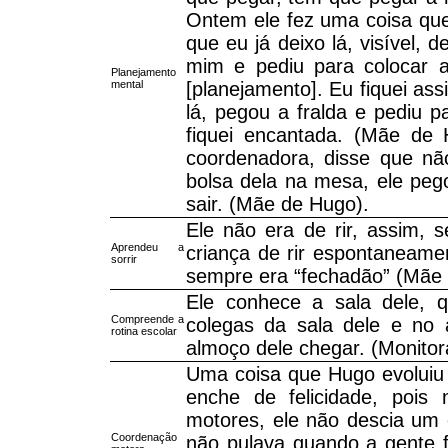
Ontem ele fez uma coisa que e
que eu já deixo lá, visível, 
mim e pediu para colocar a
Planejamento
mental
[planejamento]. Eu fiquei ass
lá, pegou a fralda e pediu p
fiquei encantada. (Mãe de
coordenadora, disse que nã
bolsa dela na mesa, ele pego
sair. (Mãe de Hugo).
Ele não era de rir, assim, 
Aprendeu a
criança de rir espontaneamen
sorrir
sempre era “fechadão” (Mãe
Ele conhece a sala dele, q
Compreende a
colegas da sala dele e no 
rotina escolar
almoço dele chegar. (Monitor
Uma coisa que Hugo evoluiu m
enche de felicidade, pois
motores, ele não descia um 
Coordenação
não pulava quando a gente fa