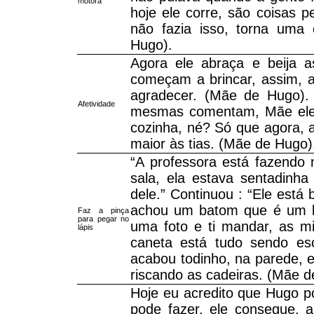
motora
hoje ele corre, são coisas 
não fazia isso, torna uma 
Hugo).
Agora ele abraça e beija a
começam a brincar, assim, a 
agradecer. (Mãe de Hugo).
Afetividade
mesmas comentam, Mãe ele, 
cozinha, né? Só que agora, 
maior às tias. (Mãe de Hugo)
“A professora está fazendo
sala, ela estava sentadinh
dele.” Continuou : “Ele está
achou um batom que é um láp
Faz a pinça
para pegar no
uma foto e ti mandar, as m
lápis
caneta está tudo sendo es
acabou todinho, na parede,
riscando as cadeiras. (Mãe d
Hoje eu acredito que Hugo po
pode fazer, ele consegue, 