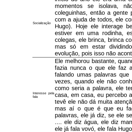
momentos se isolava, nã
coleguinhas, então a gente
com a ajuda de todos, ele com
Socialização
Hugo). Hoje ele interage 
estiver em uma rodinha, es
colegas, ele brinca, brinca 
mas só em estar dividind
evolução, pois isso não acont
Ele melhorou bastante, quan
fazia nunca o que ele faz 
falando umas palavras que 
vezes, quando ele não conh
como seria a palavra, ele t
Interesse pela
casa, em casa, eu percebo as
fala
tevê ele não dá muita atençã
mas aí o que é que eu faç
palavras, ele já diz, se ele 
.... ele diz água, ele diz ma
ele já fala vovó, ele fala Hu