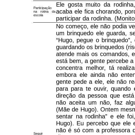
Ele gosta muito da rodinha
Participação
acaba ele fica chorando, por
na rotina da
escola
participar da rodinha. (Monit
No começo, ele não podia ver
um brinquedo ele guarda, se
“Hugo, pegue o brinquedo”, e
guardando os brinquedos (ris
atende mais os comandos, el
está bem, a gente percebe a e
concentra melhor, tá realiz
embora ele ainda não ente
gente pede a ele, ele não re
para para te ouvir, quando 
direção da pessoa que está 
não aceita um não, faz alg
(Mãe de Hugo). Ontem mesm
sentar na rodinha” e ele foi
Hugo). Eu percebo que ele e
não é só com a professora 
Seguir