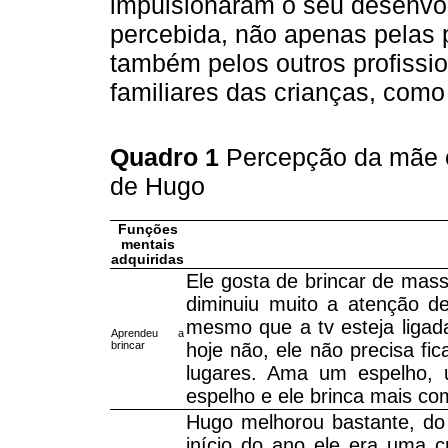
impulsionaram o seu desenvol
percebida, não apenas pelas 
também pelos outros profissio
familiares das crianças, com
Quadro 1
Percepção da mãe 
de Hugo
Funções
mentais
adquiridas
Ele gosta de brincar de mas
diminuiu muito a atenção de
mesmo que a tv esteja ligada
Aprendeu a
brincar
hoje não, ele não precisa fic
lugares. Ama um espelho, 
espelho e ele brinca mais c
Hugo melhorou bastante, do i
início do ano ele era uma c