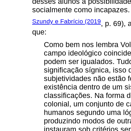
desses alunos a possibilidade
socialmente como incapazes.
Szundy e Fabrício (2019
, p. 69)
que:
Como bem nos lembra Volóc
campo ideológico coincid
podem ser igualados. Tud
significação sígnica, isso
subjetividades não estão 
existência dentro de um s
classificações. Na forma 
colonial, um conjunto de 
humanos segundo uma lógi
produzindo modos de outr
instauram sob critérios se