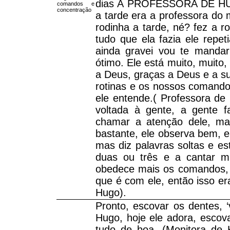
dias A PROFESSORA DE HUGO
comandos e
concentração
a tarde era a professora do 
rodinha a tarde, né? fez a ro
tudo que ela fazia ele repet
ainda gravei vou te mandar 
ótimo. Ele está muito, muito
a Deus, graças a Deus e a su
rotinas e os nossos comando
ele entende.( Professora de 
voltada à gente, a gente f
chamar a atenção dele, m
bastante, ele observa bem, e
mas diz palavras soltas e es
duas ou três e a cantar mú
obedece mais os comandos, 
que é com ele, então isso er
Hugo).
Pronto, escovar os dentes, ‘
Hugo, hoje ele adora, esco
tudo de boa. (Monitora de 