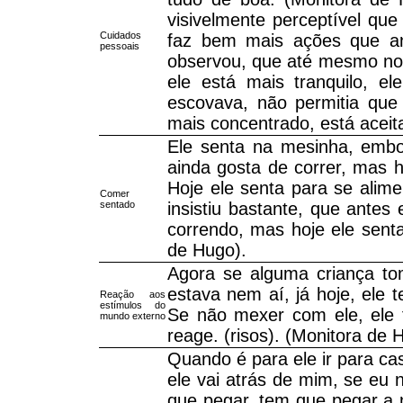
visivelmente perceptível que
Cuidados
faz bem mais ações que ant
pessoais
observou, que até mesmo no p
ele está mais tranquilo, e
escovava, não permitia que
mais concentrado, está aceit
Ele senta na mesinha, embo
ainda gosta de correr, mas h
Hoje ele senta para se alime
Comer
sentado
insistiu bastante, que antes 
correndo, mas hoje ele sent
de Hugo).
Agora se alguma criança tom
estava nem aí, já hoje, ele 
Reação aos
estímulos do
Se não mexer com ele, ele 
mundo externo
reage. (risos). (Monitora de 
Quando é para ele ir para cas
ele vai atrás de mim, se eu n
que pegar, tem que pegar a m