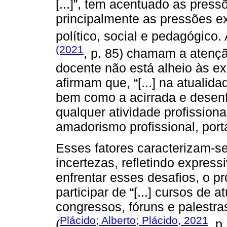
[...]”, tem acentuado as press
principalmente as pressões ex
político, social e pedagógico.
(2021
, p. 85) chamam a atençã
docente não está alheio às e
afirmam que, “[...] na atualid
bem como a acirrada e desenf
qualquer atividade profission
amadorismo profissional, por
Esses fatores caracterizam-s
incertezas, refletindo expres
enfrentar esses desafios, o 
participar de “[...] cursos de 
congressos, fóruns e palestra
Plácido; Alberto; Plácido, 2021
(
, p