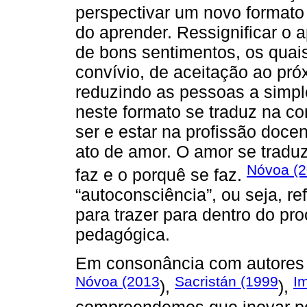
perspectivar um novo formato
do aprender. Ressignificar o 
de bons sentimentos, os quai
convívio, de aceitação ao pró
reduzindo as pessoas a simple
neste formato se traduz na c
ser e estar na profissão doc
ato de amor. O amor se tradu
Nóvoa (
faz e o porquê se faz.
“autoconsciência”, ou seja, r
para trazer para dentro do p
pedagógica.
Em consonância com autores
Nóvoa (2013
Sacristán (1999
I
),
),
compreendemos que inovar p