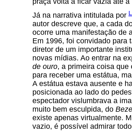
praça volta a ficar vazia até 
L
Já na narrativa intitulada por
autor descreve que, a cada do
ocorre uma manifestação de 
Em 1996, foi convidado para ta
diretor de um importante insti
novas mídias. Ao entrar na ex
de ouro
, a primeira coisa que 
para receber uma estátua, ma
A estátua estava ausente e hav
posicionada ao lado do pedest
espectador vislumbrava a im
muito bem esculpida, do
Beze
existe apenas virtualmente. M
vazio, é possível admirar tod