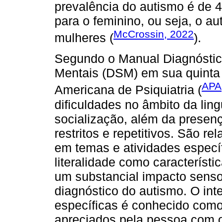
prevalência do autismo é de 
para o feminino, ou seja, o a
McCrossin, 2022
mulheres (
).
Segundo o Manual Diagnóstico
Mentais (DSM) em sua quinta 
APA
Americana de Psiquiatria (
dificuldades no âmbito da li
socialização, além da prese
restritos e repetitivos. São r
em temas e atividades específi
literalidade como característ
um substancial impacto senso
diagnóstico do autismo. O int
específicas é conhecido como
apreciados pela pessoa com o