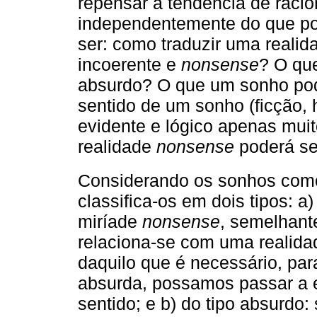
repensar a tendência de racion
independentemente do que po
ser: como traduzir uma reali
incoerente e
nonsense
? O qu
absurdo? O que um sonho po
sentido de um sonho (ficção, 
evidente e lógico apenas mu
realidade
nonsense
poderá se
Considerando os sonhos como
classifica-os em dois tipos: 
miríade
nonsense
, semelhant
relaciona-se com uma realida
daquilo que é necessário, par
absurda, possamos passar a 
sentido; e b) do tipo absurdo