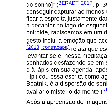
BERADT, 2017
do sonho]” (
, p. 
conseguir capturar ao meno
ficar à espreita justamente d
a decantar no lago do esquec
oniroide, rabiscamos em um di
gesto inclui a emoção que a
(2013, contracapa)
relata que es
levantar-se e, nessa meditaçã
sonhados desfazendo-se em 
e à lápis em sua agenda, apó
Tipificou essa escrita como ag
Beatnik, é a dispersão do son
K
avaliar o mistério da mente (
Após a apreensão de imagens 