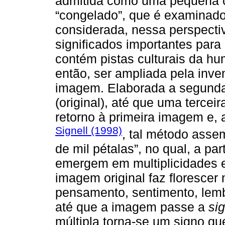
admitida como uma pequena c
“congelado”, que é examinado
considerada, nessa perspecti
significados importantes para
contém pistas culturais da h
então, ser ampliada pela inv
imagem. Elaborada a segunda 
(original), até que uma terce
retorno à primeira imagem e,
Signell (1998)
, tal método asse
de mil pétalas”, no qual, a pa
emergem em multiplicidades e
imagem original faz floresce
pensamento, sentimento, lemb
até que a imagem passe a
sig
múltipla torna-se um signo qu