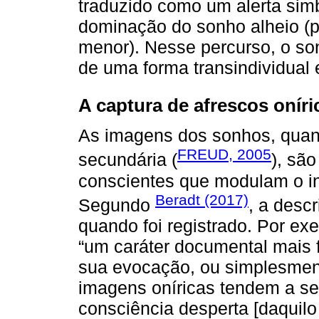
traduzido como um alerta sim
dominação do sonho alheio (p
menor). Nesse percurso, o so
de uma forma transindividual 
A captura de afrescos oníri
As imagens dos sonhos, qua
FREUD, 2005
secundária (
), sã
conscientes que modulam o i
Beradt (2017)
Segundo
, a desc
quando foi registrado. Por ex
“um caráter documental mais f
sua evocação, ou simplesment
imagens oníricas tendem a se
consciência desperta [daquil