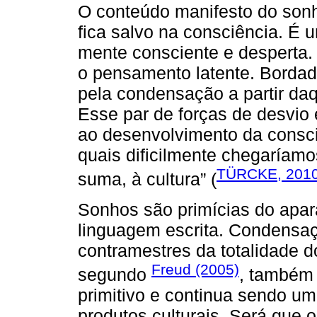
O conteúdo manifesto do so
fica salvo na consciência. É 
mente consciente e desperta.
o pensamento latente. Borda
pela condensação a partir daq
Esse par de forças de desvio
ao desenvolvimento da consc
quais dificilmente chegaríam
TÜRCKE, 201
suma, à cultura” (
Sonhos são primícias do apara
linguagem escrita. Condensa
contramestres da totalidade
Freud (2005)
segundo
, também
primitivo e continua sendo u
produtos culturais. Será que 