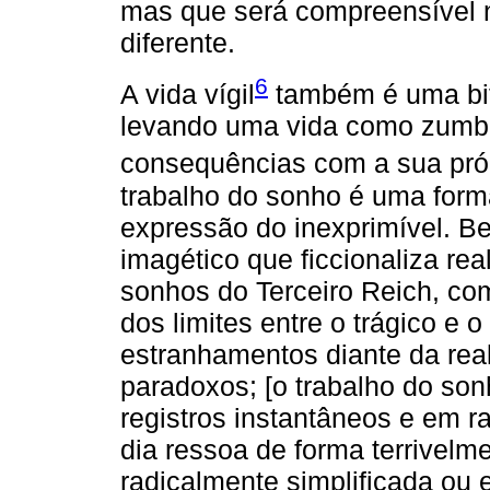
mas que será compreensível n
diferente.
6
A vida vígil
também é uma bif
levando uma vida como zumbi
consequências com a sua próp
trabalho do sonho é uma forma
expressão do inexprimível. B
imagético que ficcionaliza rea
sonhos do Terceiro Reich, co
dos limites entre o trágico e 
estranhamentos diante da rea
paradoxos; [o trabalho do sonh
registros instantâneos e em r
dia ressoa de forma terrivelme
radicalmente simplificada ou 