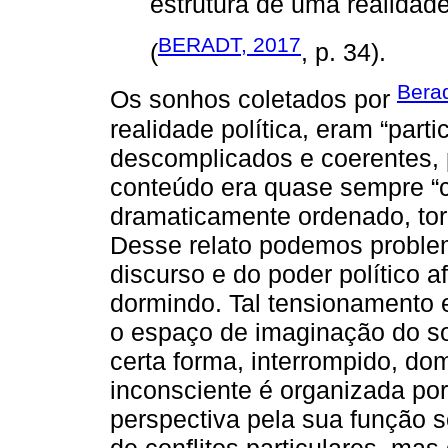
estrutura de uma realidad
BERADT, 2017
(
, p. 34).
Berad
Os sonhos coletados por
realidade política, eram “part
descomplicados e coerentes, 
conteúdo era quase sempre “c
dramaticamente ordenado, tor
Desse relato podemos problem
discurso e do poder político
dormindo. Tal tensionamento 
o espaço de imaginação do s
certa forma, interrompido, dom
inconsciente é organizada po
perspectiva pela sua função 
de conflitos particulares, m