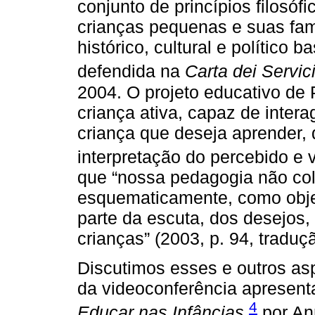
conjunto de princípios filosó
crianças pequenas e suas fam
histórico, cultural e político 
defendida na
Carta dei Servic
2004. O projeto educativo de
criança ativa, capaz de intera
criança que deseja aprender,
interpretação do percebido e vi
que “nossa pedagogia não col
esquematicamente, como obje
parte da escuta, dos desejos,
crianças” (2003, p. 94, traduç
Discutimos esses e outros asp
da videoconferência apresen
4
Educar nas Infâncias,
por Ann