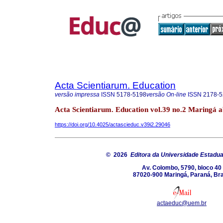
Acta Scientiarum. Education
versão impressa
ISSN
5178-5198
versão On-line
ISSN
2178-5
Acta Scientiarum. Education vol.39 no.2 Maringá a
https://doi.org/10.4025/actascieduc.v39i2.29046
© 2026
Editora da Universidade Estadua
Av. Colombo, 5790, bloco 40
87020-900 Maringá, Paraná, Bra
actaeduc@uem.br