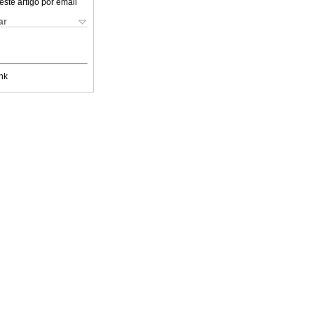
este artigo por email
ar
nk