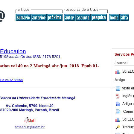
 Education
Serviços P
-5198
versão On-line
ISSN
2178-5201
Journal
ation vol.40 no.2 Maringá abr./jun. 2018 Epub 01-
SciELO
Artigo
educ.v40i2.35554
texto 
Inglês 
Editora da Universidade Estadual de Maringá
Artigo
Av. Colombo, 5790, bloco 40
87020-900 Maringá, Paraná, Brasil
Como c
SciELO
actaeduc@uem.br
Traduç