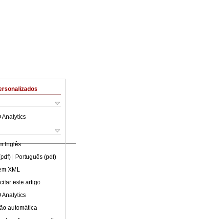
ersonalizados
 Analytics
em
Inglês
(pdf)
| Português (pdf)
 em XML
itar este artigo
 Analytics
ão automática