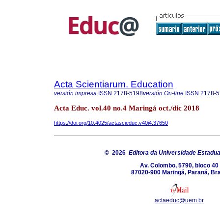
Acta Scientiarum. Education
versión impresa
ISSN
2178-5198
versión On-line
ISSN
2178-5
Acta Educ. vol.40 no.4 Maringá oct./dic 2018
https://doi.org/10.4025/actascieduc.v40i4.37650
© 2026
Editora da Universidade Estadua
Av. Colombo, 5790, bloco 40
87020-900 Maringá, Paraná, Bra
actaeduc@uem.br