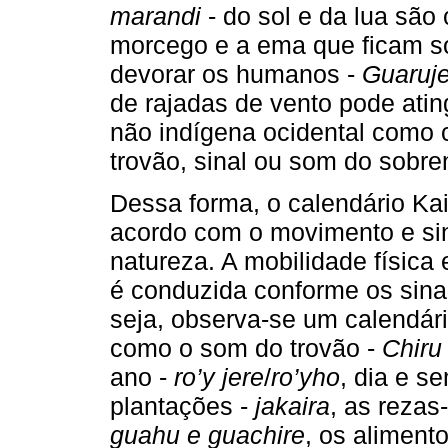
marandi
- do sol e da lua são
morcego e a ema que ficam so
devorar os humanos -
Guaruj
de rajadas de vento pode atin
não indígena ocidental como c
trovão, sinal ou som do sobre
Dessa forma, o calendário Ka
acordo com o movimento e sin
natureza. A mobilidade física
é conduzida conforme os sina
seja, observa-se um calendári
como o som do trovão -
Chiru
ano -
ro’y jere
/
ro’yho
, dia e s
plantações -
jakaira
, as rezas
guahu e guachire
, os aliment