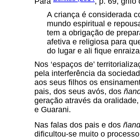
Para
, p. 69, grifo
A criança é considerada 
mundo espiritual e repousa 
tem a obrigação de prepa
afetiva e religiosa para q
do lugar e ali fique enraiz
Nos ‘espaços de’ territorializ
pela interferência da socieda
aos seus filhos os ensinamen
pais, dos seus avós, dos
ñan
geração através da oralidade
e Guarani.
Nas falas dos pais e dos
ñand
dificultou-se muito o process