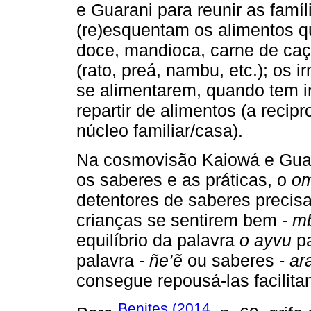
e Guarani para reunir as famíl
(re)esquentam os alimentos q
doce, mandioca, carne de caç
(rato, preá, nambu, etc.); os
se alimentarem, quando tem in
repartir de alimentos (a recip
núcleo familiar/casa).
Na cosmovisão Kaiowá e Guar
os saberes e as práticas, o
om
detentores de saberes precis
crianças se sentirem bem -
mb
equilíbrio da palavra
o ayvu
pa
palavra -
ñe’ẽ
ou saberes -
ar
consegue repousá-las facilit
Benites (2014