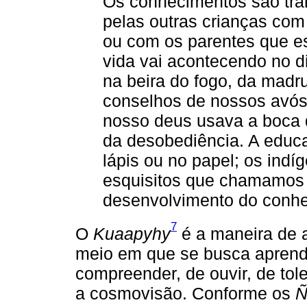
Os conhecimentos são tran
pelas outras crianças com
ou com os parentes que e
vida vai acontecendo no di
na beira do fogo, da mad
conselhos de nossos avós
nosso deus usava a boca d
da desobediência. A educ
lápis ou no papel; os in
esquisitos que chamamos 
desenvolvimento do conhec
7
O
Kuaapyhy
é a maneira de a
meio em que se busca aprendi
compreender, de ouvir, de tol
a cosmovisão. Conforme os
Ñ