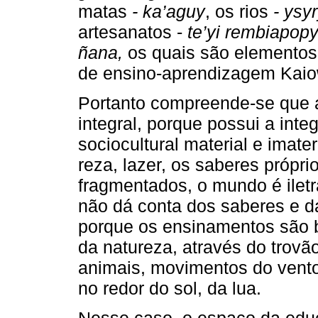
matas
- ka’aguy
, os rios
- ysy
artesanatos -
te’yi rembiapop
ñana,
os quais são elementos 
de ensino-aprendizagem Kaiow
Portanto compreende-se que 
integral, porque possui a inte
sociocultural material e imater
reza, lazer, os saberes própri
fragmentados, o mundo é ilet
não dá conta dos saberes e 
porque os ensinamentos são
da natureza, através do trovã
animais, movimentos do vento
no redor do sol, da lua.