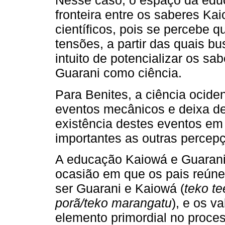
Nesse caso, o espaço da educ
fronteira entre os saberes K
científicos, pois se percebe 
tensões, a partir das quais b
intuito de potencializar os sa
Guarani como ciência.
Para Benites, a ciência ocide
eventos mecânicos e deixa de
existência destes eventos em 
importantes as outras percep
A educação Kaiowá e Guarani 
ocasião em que os pais reúne
ser Guarani e Kaiowá (
teko te
porã/teko marangatu
), e os va
elemento primordial no proc