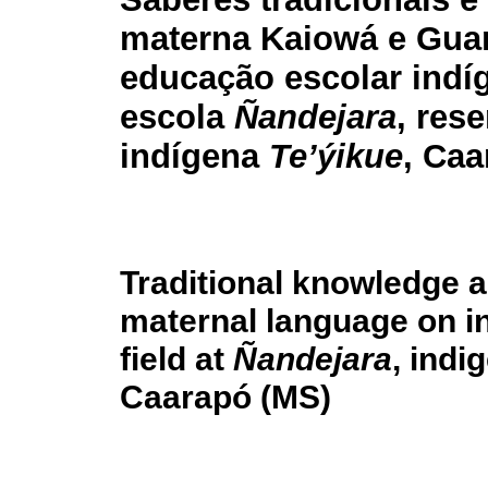
materna Kaiowá e Guar
educação escolar indí
escola
Ñandejara
, res
indígena
Te’ýikue
, Caa
Traditional knowledge 
maternal language on i
field at
Ñandejara
, indi
Caarapó (MS)