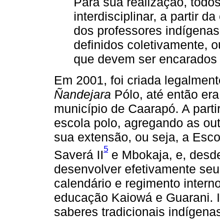
Para sua realização, todo
interdisciplinar, a partir d
dos professores indígenas
definidos coletivamente, o
que devem ser encarados 
Em 2001, foi criada legalment
Ñandejara
Pólo, até então era
município de Caarapó. A part
escola polo, agregando as ou
sua extensão, ou seja, a Esc
5
Saverá II
e Mbokaja, e, desd
desenvolver efetivamente seu 
calendário e regimento inter
educação Kaiowá e Guarani. 
saberes tradicionais indígenas