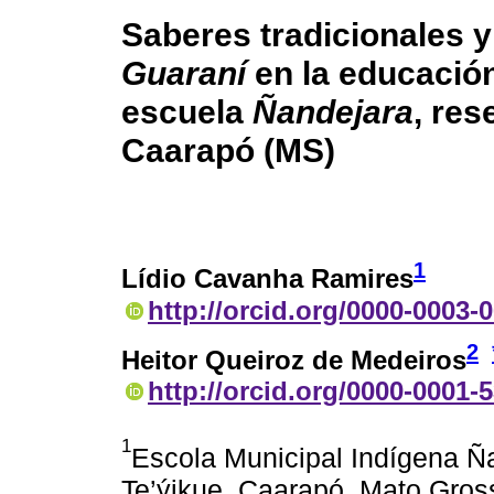
Saberes tradicionales 
Guaraní
en la educación
escuela
Ñandejara
, re
Caarapó (MS)
1
Lídio Cavanha Ramires
http://orcid.org/0000-0003-
2
Heitor Queiroz de Medeiros
http://orcid.org/0000-0001-
1
Escola Municipal Indígena Ñ
Te’ýikue, Caarapó, Mato Gross